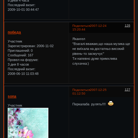
5 дней 4 часа
Последний визит:
2009-10-01 00:44:47
126
Поделиться
2007-12-24
15:20:44
победа
Якангел
Участник
"Взагалі вважаю,що наша музика ще
Зарегистрирован
: 2006-11-02
не виїхала на достатньо високий
Приглашений:
0
рівень-то засмучує"
Сообщений:
167
Ти напевно дуже примхлива
Провел на форуме:
слухачка:)
3 дня 8 часов
Последний визит:
2008-06-10 11:03:48
127
Поделиться
2007-12-25
01:12:50
sona
Перкалаба рулять!!!!
Участник