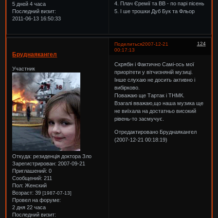
4. Плач Єремії та ВВ - по парі пісень
5 дней 4 часа
Последний визит:
5. І ше трошки Дуб Бук та Фльор
2011-06-13 16:50:33
124
Поделиться
2007-12-21
00:17:13
Бруднаякангел
Скрябін і Фактично Самі-ось мої
Участник
приорітети у вітчизняній музиці.
Інше слухаю не досить активно і
вибірково.
Поважаю ще Тартак і ТНМК.
Взагалі вважаю,що наша музика ще
не виїхала на достатньо високий
рівень-то засмучує.
Отредактировано Бруднаякангел
(2007-12-21 00:18:19)
Откуда:
резиденція доктора Зло
Зарегистрирован
: 2007-09-21
Приглашений:
0
Сообщений:
211
Пол:
Женский
Возраст:
39
[1987-07-13]
Провел на форуме:
2 дня 22 часа
Последний визит: