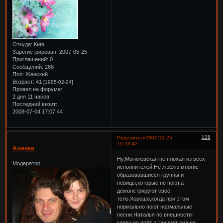
Откуда:
Київ
Зарегистрирован
: 2007-05-25
Приглашений:
0
Сообщений:
268
Пол:
Женский
Возраст:
41
[1985-02-24]
Провел на форуме:
2 дня 11 часов
Последний визит:
2008-07-04 17:07:44
128
Поделиться
2007-12-25
16:23:42
Алёнка
Ну,Могилевская не плохая из всех
Модератор
исполнителей.Не люблю многие
образовавшиеся группы и
певицы,которые не поют,а
демонстрируют своё
тело.Хорошо,когда при этом
нормально поют нормальные
песни.Наталья по внешности-
капец,но поёт и танцует она не