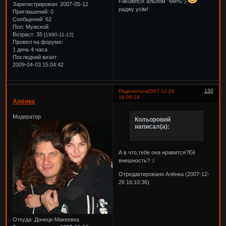
Fakultet(їх альбом "Мить")
Зарегистрирован
: 2007-05-12
раджу усім!
Приглашений:
0
Сообщений:
62
Пол:
Мужской
Возраст:
35
[1990-11-12]
Провел на форуме:
1 день 4 часа
Последний визит:
2009-04-03 15:04:42
130
Поделиться
2007-12-26
16:09:14
Алёнка
Модератор
Кольоровий
написал(а):
А в что,тебе она нравится?Её
внешность? :/
Отредактировано Алёнка (2007-12-
26 16:10:36)
Откуда:
Донецк-Макеевка