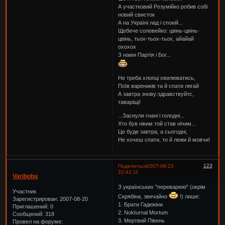
А участковий Розумійко робив собі
новий свисток
А на Україні лад і спокій...
Щебече соловейко: цвінь-цвінь-
цвінь, тьох-тьох-тьох, айайай
охохох
З нами Партія і Бог...
Не треба хлопці хвилюватись,
Поїв вареників та й спати лягай
А завтра знову:здравствуйтє,
таваріщі!
...Заснули гнані і голодні...
Хто був ніким той став нічим...
Це буде завтра, а сьогодні,
Не хочеш спати, то й лежи й мовчи!
123
Поделиться
2007-08-23
22:42:11
Varibobu
З українських "переварюю" (окрім
Участник
Скрябіна, звичайно
!) лише:
Зарегистрирован
: 2007-08-20
1. Брати Гадюкіни
Приглашений:
0
2. Nokturnal Mortum
Сообщений:
318
3. Мертвий Півень
Провел на форуме: