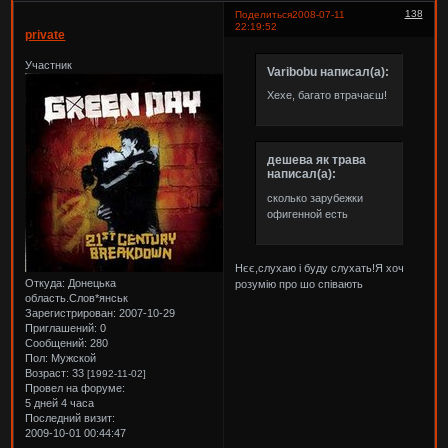
138
Поделиться
2008-07-11
22:19:52
private
Участник
Varibobu написал(а):
Хехе, багато втрачаєш!
дешева як трава
написал(а):
сколько зарубежки
офигенной есть
Нєє,слухаю і буду слухать!Я хоч
Откуда:
Донецька
розумію про шо співають
область.Слов*янськ
Зарегистрирован
: 2007-10-29
Приглашений:
0
Сообщений:
280
Пол:
Мужской
Возраст:
33
[1992-11-02]
Провел на форуме:
5 дней 4 часа
Последний визит:
2009-10-01 00:44:47