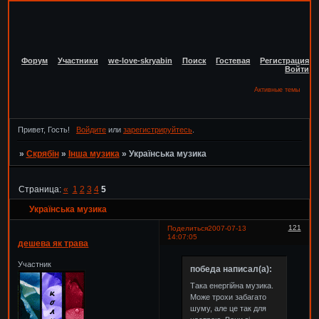
Форум
Участники
we-love-skryabin
Поиск
Гостевая
Регистрация
Войти
Активные темы
Привет, Гость!
Войдите
или
зарегистрируйтесь
.
»
Скрябін
»
Інша музика
»
Українська музика
Страница:
«
1
2
3
4
5
Українська музика
121
Поделиться
2007-07-13
14:07:05
дешева як трава
Участник
победа написал(а):
Така енергійна музика.
Може трохи забагато
шуму, але це так для