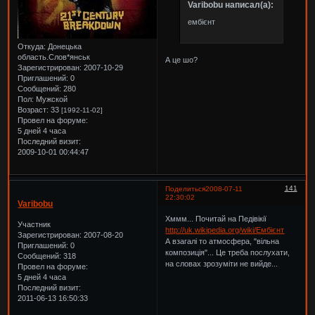
Varibobu написал(а):
ембієнт
Откуда:
Донецька
область.Слов*янськ
А це шо?
Зарегистрирован
: 2007-10-29
Приглашений:
0
Сообщений:
280
Пол:
Мужской
Возраст:
33
[1992-11-02]
Провел на форуме:
5 дней 4 часа
Последний визит:
2009-10-01 00:44:47
141
Поделиться
2008-07-11
22:30:02
Varibobu
Хммм... Почитай на Педівікії
Участник
http://uk.wikipedia.org/wiki/Ембієнт
Зарегистрирован
: 2007-08-20
А взагалі то атмосфера, "вільна
Приглашений:
0
композиція"... Це треба послухати,
Сообщений:
318
на словах зрозуміти не вийде...
Провел на форуме:
5 дней 4 часа
Последний визит:
2011-06-13 16:50:33