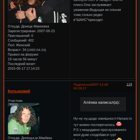
плохо.Она заслуживает
уважение.Ведущая не плохая
тоже,только редко
в"ШАНС"приходит.
Откуда:
Донецк-Макеевка
Зарегистрирован
: 2007-09-23
Приглашений:
0
Сообщений:
402
Пол:
Женский
Возраст:
34
[1992-04-24]
Провел на форуме:
19 часов 56 минут
Последний визит:
2015-05-17 17:14:23
129
Поделиться
2007-12-26
00:28:17
Кольоровий
Участник
Алёнка написал(а):
Ну-ну-ну,щодо зовнішності Наталі,то
тут можно посперечатись
P.S з нещодавно прослухованого
мені дуже сподобався гурт
Откуда:
Донецьк,м.Макіївка