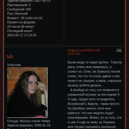
Зарегистрирован
: 2007-09-23
Приглашений:
0
Сообщений:
402
Пол:
Женский
Возраст:
34
[1992-04-24]
Провел на форуме:
19 часов 56 минут
Последний визит:
2015-05-17 17:14:23
131
Поделиться
2008-01-18
15:27:13
L.V.
Была когда-то такая группа - Табула
Участник
раса, очень мне нравилась, и
солист их, Олег, на Траволту похож
очень. Но что-то очень давно о них
ничего не слышно, а жаль, хорошую
музыку ребята делали...
А вообще из того, кто появился в
украинской музыке за последние 3-
4 года, трудно кого-то выделить.
Козловский с Кароль - мрак просто.
Ну Бумбокс ничего, хотя мне
кажется, что они недолго будут
популярными. Может, из-за того, что
Откуда:
Москоу (never sleep)
я уже 4 года не живу на Украине
Зарегистрирован
: 2008-01-15
мне трудно оценивать реальную