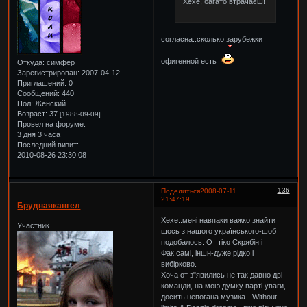
Хехе, багато втрачаєш!
согласна..сколько зарубежки
офигенной есть
Откуда:
симфер
Зарегистрирован
: 2007-04-12
Приглашений:
0
Сообщений:
440
Пол:
Женский
Возраст:
37
[1988-09-09]
Провел на форуме:
3 дня 3 часа
Последний визит:
2010-08-26 23:30:08
136
Поделиться
2008-07-11
21:47:19
Бруднаякангел
Хехе..мені навпаки важко знайти
Участник
шось з нашого українського-шоб
подобалось. От тіко Скрябін і
Фак.самі, іншн-дуже рідко і
вибірково.
Хоча от з"явились не так давно дві
команди, на мою думку варті уваги,-
досить непогана музика - Without