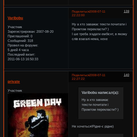
139
Поделиться
2008-07-11
22:22:00
Varibobu
Ну а хто заважає тексти почитати і
Участник
Промтом перекласти? )
Зарегистрирован
: 2007-08-20
І ше треба згадати ембієнт, в якому
Приглашений:
0
слів взагалі нема, хехе
Сообщений:
318
Провел на форуме:
5 дней 4 часа
Последний визит:
2011-06-13 16:50:33
140
Поделиться
2008-07-11
22:27:22
private
Участник
Varibobu написал(а):
Ну а хто заважає
тексти почитати і
Промтом перекласти? )
Не хочеться!Рідне-є рідне)