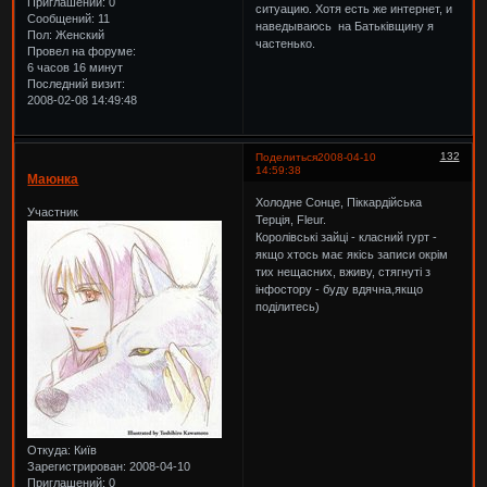
Приглашений:
0
ситуацию. Хотя есть же интернет, и
Сообщений:
11
наведываюсь на Батькiвщину я
Пол:
Женский
частенько.
Провел на форуме:
6 часов 16 минут
Последний визит:
2008-02-08 14:49:48
132
Поделиться
2008-04-10
14:59:38
Маюнка
Холодне Сонце, Піккардійська
Участник
Терція, Fleur.
Королівські зайці - класний гурт -
якщо хтось має якісь записи окрім
тих нещасних, вживу, стягнуті з
інфостору - буду вдячна,якщо
поділитесь)
Откуда:
Київ
Зарегистрирован
: 2008-04-10
Приглашений:
0