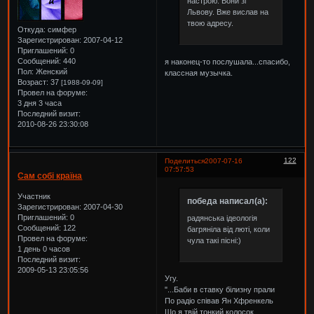
настрою. Вони зі
Львову. Вже вислав на
твою адресу.
Откуда:
симфер
Зарегистрирован
: 2007-04-12
Приглашений:
0
Сообщений:
440
я наконец-то послушала...спасибо,
Пол:
Женский
классная музычка.
Возраст:
37
[1988-09-09]
Провел на форуме:
3 дня 3 часа
Последний визит:
2010-08-26 23:30:08
122
Поделиться
2007-07-16
07:57:53
Сам собі країна
Участник
победа написал(а):
Зарегистрирован
: 2007-04-30
Приглашений:
0
радянська ідеологія
Сообщений:
122
багряніла від люті, коли
Провел на форуме:
чула такі пісні:)
1 день 0 часов
Последний визит:
2009-05-13 23:05:56
Угу.
"...Баби в ставку білизну прали
По радіо співав Ян Хфренкель
Шо я твій тонкий колосок