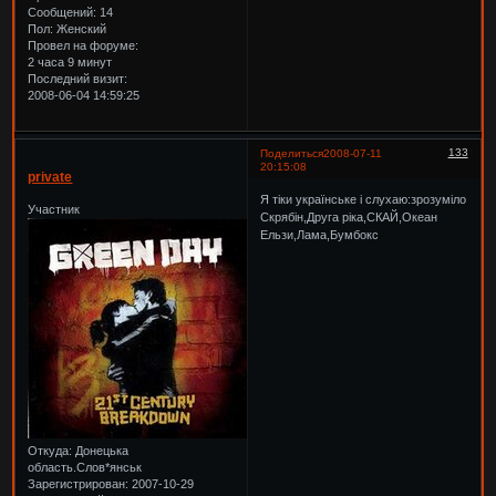
Сообщений:
14
Пол:
Женский
Провел на форуме:
2 часа 9 минут
Последний визит:
2008-06-04 14:59:25
133
Поделиться
2008-07-11
20:15:08
private
Я тіки українське і слухаю:зрозуміло
Участник
Скрябін,Друга ріка,СКАЙ,Океан
Ельзи,Лама,Бумбокс
Откуда:
Донецька
область.Слов*янськ
Зарегистрирован
: 2007-10-29