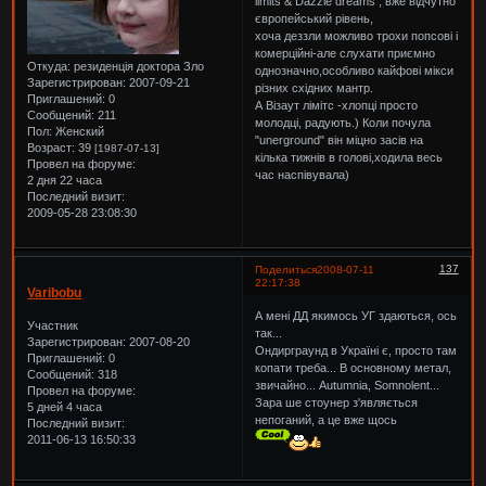
limits & Dazzle dreams , вже відчутно
європейський рівень,
хоча деззли можливо трохи попсові і
комерційні-але слухати приємно
Откуда:
резиденція доктора Зло
однозначно,особливо кайфові мікси
Зарегистрирован
: 2007-09-21
різних східних мантр.
Приглашений:
0
А Візаут лімітс -хлопці просто
Сообщений:
211
молодці, радують.) Коли почула
Пол:
Женский
"unerground" він міцно засів на
Возраст:
39
[1987-07-13]
кілька тижнів в голові,ходила весь
Провел на форуме:
час наспівувала)
2 дня 22 часа
Последний визит:
2009-05-28 23:08:30
137
Поделиться
2008-07-11
22:17:38
Varibobu
А мені ДД якимось УГ здаються, ось
Участник
так...
Зарегистрирован
: 2007-08-20
Ондирграунд в Україні є, просто там
Приглашений:
0
копати треба... В основному метал,
Сообщений:
318
звичайно... Autumnia, Somnolent...
Провел на форуме:
Зара ше стоунер з'являється
5 дней 4 часа
непоганий, а це вже щось
Последний визит:
2011-06-13 16:50:33