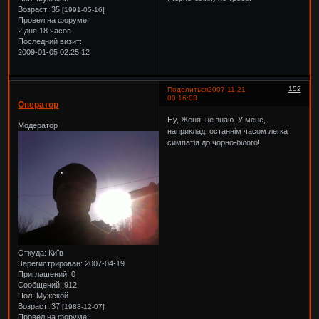
Возраст:
35
[1991-05-16]
Провел на форуме:
2 дня 18 часов
Последний визит:
2009-01-05 02:25:12
152
Поделиться
2007-11-21
00:16:03
Оператор
Ну, Женя, не знаю. У мене,
Модератор
наприклад, останнім часом легка
симпатія до чорно-білого!
Откуда:
Київ
Зарегистрирован
: 2007-04-19
Приглашений:
0
Сообщений:
912
Пол:
Мужской
Возраст:
37
[1988-12-07]
Провел на форуме: