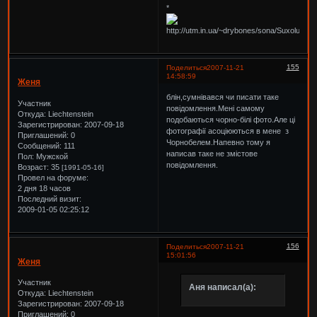
*
155
Поделиться
2007-11-21
14:58:59
Женя
блін,сумнівався чи писати таке
Участник
повідомлення.Мені самому
Откуда:
Liechtenstein
подобаються чорно-білі фото.Але ці
Зарегистрирован
: 2007-09-18
фотографії асоціюються в мене з
Приглашений:
0
Чорнобелем.Напевно тому я
Сообщений:
111
написав таке не змістове
Пол:
Мужской
повідомлення.
Возраст:
35
[1991-05-16]
Провел на форуме:
2 дня 18 часов
Последний визит:
2009-01-05 02:25:12
156
Поделиться
2007-11-21
15:01:56
Женя
Участник
Аня написал(а):
Откуда:
Liechtenstein
Зарегистрирован
: 2007-09-18
Приглашений:
0