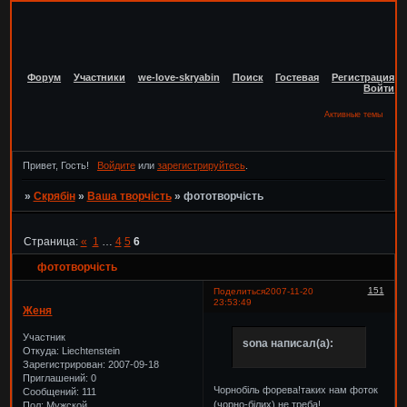
Форум
Участники
we-love-skryabin
Поиск
Гостевая
Регистрация
Войти
Активные темы
Привет, Гость!
Войдите
или
зарегистрируйтесь
.
»
Скрябін
»
Ваша творчість
»
фототворчість
Страница:
«
1
…
4
5
6
фототворчість
151
Поделиться
2007-11-20
23:53:49
Женя
Участник
sona написал(а):
Откуда:
Liechtenstein
Зарегистрирован
: 2007-09-18
Приглашений:
0
Чорнобіль форева!таких нам фоток
Сообщений:
111
(чорно-білих) не треба!
Пол:
Мужской