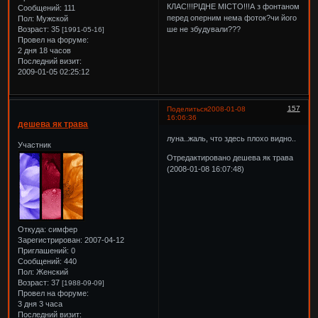
КЛАС!!!РІДНЕ МІСТО!!!А з фонтаном
Сообщений:
111
перед оперним нема фоток?чи його
Пол:
Мужской
ше не збудували???
Возраст:
35
[1991-05-16]
Провел на форуме:
2 дня 18 часов
Последний визит:
2009-01-05 02:25:12
157
Поделиться
2008-01-08
16:06:36
дешева як трава
луна..жаль, что здесь плохо видно..
Участник
Отредактировано дешева як трава
(2008-01-08 16:07:48)
Откуда:
симфер
Зарегистрирован
: 2007-04-12
Приглашений:
0
Сообщений:
440
Пол:
Женский
Возраст:
37
[1988-09-09]
Провел на форуме:
3 дня 3 часа
Последний визит: