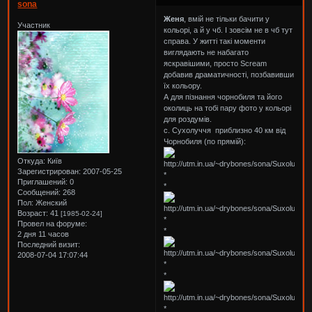
sona
Женя
, вмій не тільки бачити у
Участник
кольорі, а й у чб. І зовсім не в чб тут
справа. У житті такі моменти
виглядають не набагато
яскравішими, просто Scream
добавив драматичності, позбавивши
їх кольору.
А для пізнання чорнобиля та його
околиць на тобі пару фото у кольорі
для роздумів.
с. Сухолуччя приблизно 40 км від
Чорнобиля (по прямій):
Откуда:
Київ
Зарегистрирован
: 2007-05-25
*
Приглашений:
0
*
Сообщений:
268
Пол:
Женский
Возраст:
41
[1985-02-24]
*
Провел на форуме:
*
2 дня 11 часов
Последний визит:
2008-07-04 17:07:44
*
*
*