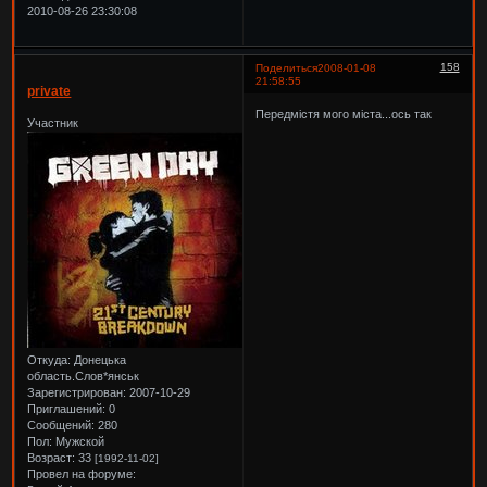
2010-08-26 23:30:08
158
Поделиться
2008-01-08
21:58:55
private
Передмістя мого міста...ось так
Участник
Откуда:
Донецька
область.Слов*янськ
Зарегистрирован
: 2007-10-29
Приглашений:
0
Сообщений:
280
Пол:
Мужской
Возраст:
33
[1992-11-02]
Провел на форуме: