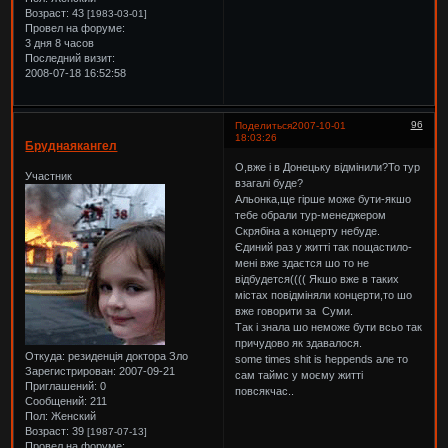
Возраст:
43
[1983-03-01]
Провел на форуме:
3 дня 8 часов
Последний визит:
2008-07-18 16:52:58
96
Поделиться
2007-10-01
18:03:26
Бруднаякангел
О,вже і в Донецьку відмінили?То тур
Участник
взагалі буде?
Альонка,ще гірше може бути-якшо
тебе обрали тур-менеджером
Скрябіна а концерту небуде.
Єдиний раз у житті так пощастило-
мені вже здаєтся шо то не
відбудется(((( Якшо вже в таких
містах повідміняли концерти,то шо
вже говорити за Суми.
Так і знала шо неможе бути всьо так
причудово як здавалося.
Откуда:
резиденція доктора Зло
some times shit is heppends але то
Зарегистрирован
: 2007-09-21
сам таймс у моєму житті
Приглашений:
0
повсякчас..
Сообщений:
211
Пол:
Женский
Возраст:
39
[1987-07-13]
Провел на форуме: