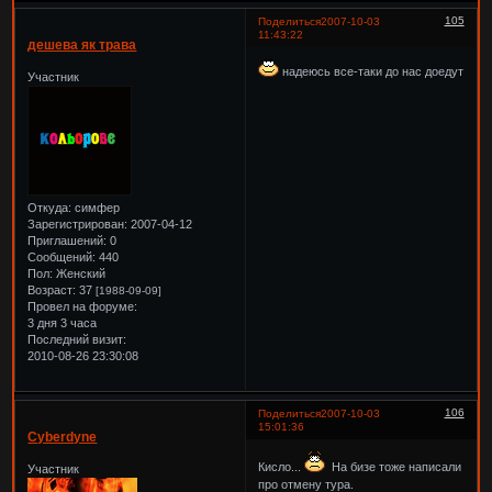
105
Поделиться
2007-10-03
11:43:22
дешева як трава
надеюсь все-таки до нас доедут
Участник
Откуда:
симфер
Зарегистрирован
: 2007-04-12
Приглашений:
0
Сообщений:
440
Пол:
Женский
Возраст:
37
[1988-09-09]
Провел на форуме:
3 дня 3 часа
Последний визит:
2010-08-26 23:30:08
106
Поделиться
2007-10-03
15:01:36
Cyberdyne
Кисло...
На бизе тоже написали
Участник
про отмену тура.