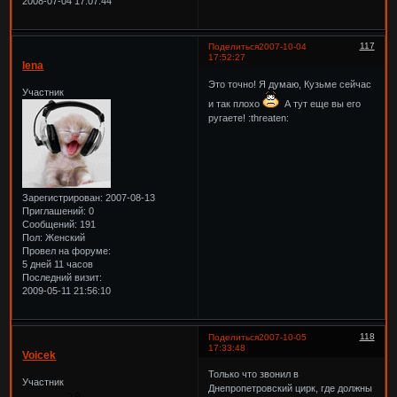
2008-07-04 17:07:44
117
Поделиться
2007-10-04
17:52:27
lena
Это точно! Я думаю, Кузьме сейчас
Участник
и так плохо
А тут еще вы его
ругаете! :threaten:
Зарегистрирован
: 2007-08-13
Приглашений:
0
Сообщений:
191
Пол:
Женский
Провел на форуме:
5 дней 11 часов
Последний визит:
2009-05-11 21:56:10
118
Поделиться
2007-10-05
17:33:48
Voicek
Только что звонил в
Участник
Днепропетровский цирк, где должны