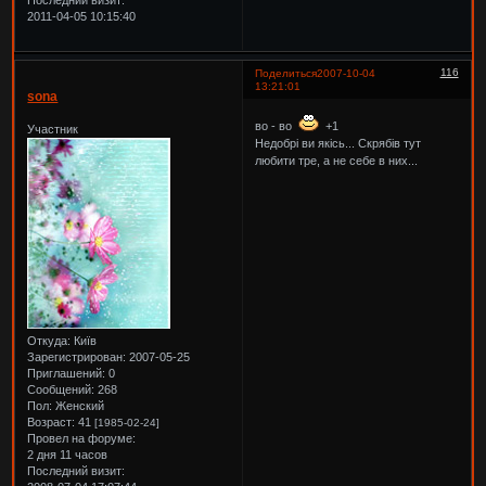
Последний визит:
2011-04-05 10:15:40
116
Поделиться
2007-10-04
13:21:01
sona
во - во
+1
Участник
Недобрі ви якісь... Скрябів тут
любити тре, а не себе в них...
Откуда:
Київ
Зарегистрирован
: 2007-05-25
Приглашений:
0
Сообщений:
268
Пол:
Женский
Возраст:
41
[1985-02-24]
Провел на форуме:
2 дня 11 часов
Последний визит: