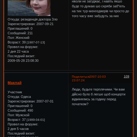
ніколи не заїзджає, і навіть якшо
буде то думаю шо скряби заб"ють
на тих тур-менгеджерів чи просто до
того часу вже забудуть за них
Откуда:
резиденція доктора Зло
Зарегистрирован
: 2007-09-21
Приглашений:
0
Сообщений:
211
Пол:
Женский
Возраст:
39
[1987-07-13]
Провел на форуме:
2 дня 22 часа
Последний визит:
2009-05-28 23:08:30
109
Поделиться
2007-10-03
23:07:24
Маклай
Люди, будьте терплячими. Чи вам
Участник
дійсно було б легше щоб концерти
Откуда:
Одеса
відмінялись за годину перед
Зарегистрирован
: 2007-07-01
початком?
Приглашений:
0
Сообщений:
490
Пол:
Мужской
Возраст:
37
[1989-04-01]
Провел на форуме:
2 дня 5 часов
Последний визит: