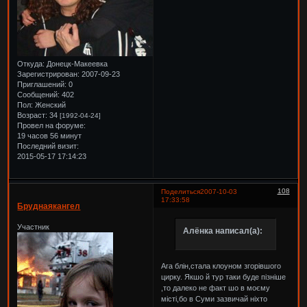
Откуда:
Донецк-Макеевка
Зарегистрирован
: 2007-09-23
Приглашений:
0
Сообщений:
402
Пол:
Женский
Возраст:
34
[1992-04-24]
Провел на форуме:
19 часов 56 минут
Последний визит:
2015-05-17 17:14:23
108
Поделиться
2007-10-03
17:33:58
Бруднаякангел
Участник
Алёнка написал(а):
Ага блін,стала клоуном згорівшого
цирку. Якшо й тур таки буде пізніше
,то далеко не факт шо в моєму
місті,бо в Суми зазвичай ніхто