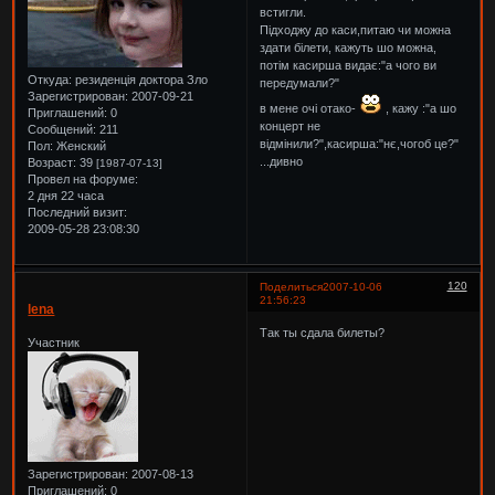
встигли.
Підходжу до каси,питаю чи можна
здати білети, кажуть шо можна,
потім касирша видає:"а чого ви
Откуда:
резиденція доктора Зло
передумали?"
Зарегистрирован
: 2007-09-21
в мене очі отако-
, кажу :"а шо
Приглашений:
0
концерт не
Сообщений:
211
відмінили?",касирша:"нє,чогоб це?"
Пол:
Женский
...дивно
Возраст:
39
[1987-07-13]
Провел на форуме:
2 дня 22 часа
Последний визит:
2009-05-28 23:08:30
120
Поделиться
2007-10-06
21:56:23
lena
Так ты сдала билеты?
Участник
Зарегистрирован
: 2007-08-13
Приглашений:
0