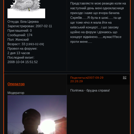
Представляєте мою реакцію коли на
наступний день мені однокласниця
приходе і каже що вчора бачила
Скрябів......Я була в шокі......та це
Откуда:
Біла Церква
ще тоже нічо я мала йти на
Зарегистрирован
: 2007-02-11
київський концерт....і шо захожу
Приглашений:
0
щойно на форум і дізнаюсь що
Сообщений:
174
концерт відмінено......жужас!!!!все
Пол:
Женский
проти мене.....
Возраст:
33
[1993-02-09]
Провел на форуме:
2 дня 13 часов
Последний визит:
2008-10-04 15:51:52
92
Поделиться
2007-09-29
20:26:29
Оператор
Політика - брудна справа!
Модератор