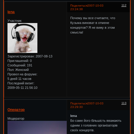
112
Поделиться
2007-10-03
23:24:38
lena
Почему вы все считаете, что
Участник
Кузьма виноват в отмене
концертов? Я не вижу в этом
смысла!
Зарегистрирован
: 2007-08-13
Приглашений:
0
Сообщений:
191
Пол:
Женский
Провел на форуме:
5 дней 11 часов
Последний визит:
2009-05-11 21:56:10
113
Поделиться
2007-10-03
23:29:30
Оператор
lena
Модератор
Бо саме його більшість вважають
одним з головних організаторів
своїх концертів.