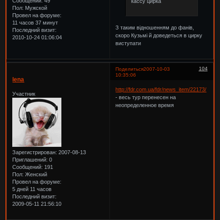
Сообщений:
49
кассу цирка
Пол:
Мужской
Провел на форуме:
11 часов 37 минут
З таким відношенням до фанів,
Последний визит:
скоро Кузьмі й доведеться в цирку
2010-10-24 01:06:04
виступати
104
Поделиться
2007-10-03
10:35:06
lena
http://fdr.com.ua/fdr/news_item/22173/
Участник
- весь тур перенесен на
неопределенное время
Зарегистрирован
: 2007-08-13
Приглашений:
0
Сообщений:
191
Пол:
Женский
Провел на форуме:
5 дней 11 часов
Последний визит:
2009-05-11 21:56:10