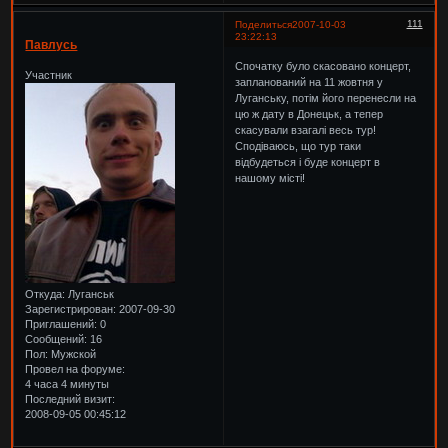
111
Поделиться
2007-10-03
23:22:13
Павлусь
Спочатку було скасовано концерт,
Участник
запланований на 11 жовтня у
Луганську, потім його перенесли на
цю ж дату в Донецьк, а тепер
скасували взагалі весь тур!
Сподіваюсь, що тур таки
відбудеться і буде концерт в
нашому місті!
Откуда:
Луганськ
Зарегистрирован
: 2007-09-30
Приглашений:
0
Сообщений:
16
Пол:
Мужской
Провел на форуме:
4 часа 4 минуты
Последний визит:
2008-09-05 00:45:12