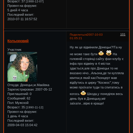
Возраст:
37
[1988-12-07]
Провел на форуме:
5 дней 4 часа
Последний визит:
2010-07-11 16:57:52
101
Поделиться
2007-10-03
01:05:21
Кольоровий
Ну як це відмінили Донецьк?!Та ну
Участник
не може таке бути
На
головній сторінці сайту фан-клубу є
інфа про відміну в 4 містах
здається,але про Донецьк то не
вказано нічо...Альона,де ти купляла
квитки,в який касі?концерт мав
відбутись в цирку "Космос",тому
Откуда:
Донецьк,м.Макіївка
може проїхати туди та спитатись в
Зарегистрирован
: 2007-05-12
когось
Шкода,у понеділок весь
Приглашений:
0
Сообщений:
62
день був в Донецьку,міг
Пол:
Мужской
заїхати...вірю в краще!
Возраст:
35
[1990-11-12]
Провел на форуме:
1 день 4 часа
Последний визит:
2009-04-03 15:04:42