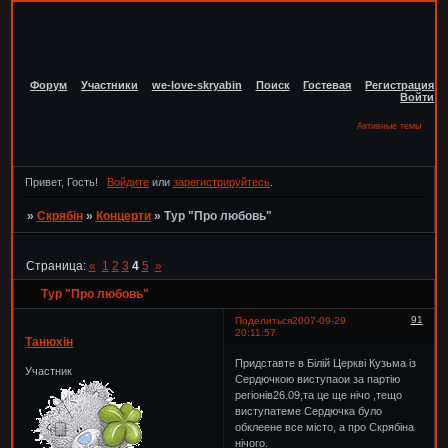
Форум
Участники
we-love-skryabin
Поиск
Гостевая
Регистрация
Войти
Активные темы
Привет, Гость!
Войдите
или
зарегистрируйтесь
.
»
Скрябін
»
Концерти
»
Тур "Про любовь"
Страница:
«
1
2
3
4
5
»
Тур "Про любовь"
91
Поделиться
2007-09-29
20:11:57
Танюхін
Придставте в Білій Церкві Кузьма із
Участник
Сердючкою виступаои за партію
регіонів26.09,та це ще нічо ,тещо
виступатеме Сердючка було
обклеене все місто, а про Скрябіна
нічого.