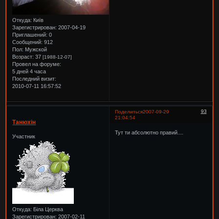
Откуда:
Київ
Зарегистрирован
: 2007-04-19
Приглашений:
0
Сообщений:
912
Пол:
Мужской
Возраст:
37
[1988-12-07]
Провел на форуме:
5 дней 4 часа
Последний визит:
2010-07-11 16:57:52
93
Поделиться
2007-09-29
21:04:54
Танюхін
Тут ти абсолютно правий....
Участник
Откуда:
Біла Церква
Зарегистрирован
: 2007-02-11