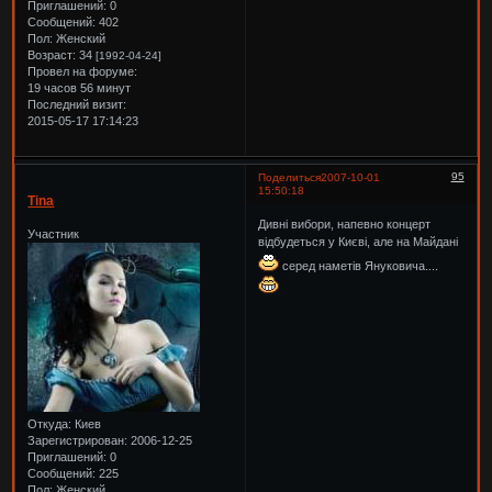
Приглашений:
0
Сообщений:
402
Пол:
Женский
Возраст:
34
[1992-04-24]
Провел на форуме:
19 часов 56 минут
Последний визит:
2015-05-17 17:14:23
95
Поделиться
2007-10-01
15:50:18
Tina
Дивні вибори, напевно концерт
Участник
відбудеться у Києві, але на Майдані
серед наметів Януковича....
Откуда:
Киев
Зарегистрирован
: 2006-12-25
Приглашений:
0
Сообщений:
225
Пол:
Женский