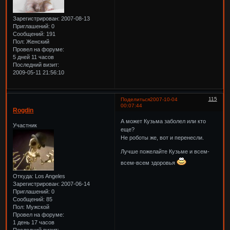
Зарегистрирован
: 2007-08-13
Приглашений:
0
Сообщений:
191
Пол:
Женский
Провел на форуме:
5 дней 11 часов
Последний визит:
2009-05-11 21:56:10
115
Поделиться
2007-10-04
00:07:44
Rogdin
А может Кузьма заболел или кто
Участник
еще?
Не роботы же, вот и перенесли.
Лучше пожелайте Кузьме и всем-
всем-всем здоровья
Откуда:
Los Angeles
Зарегистрирован
: 2007-06-14
Приглашений:
0
Сообщений:
85
Пол:
Мужской
Провел на форуме:
1 день 17 часов