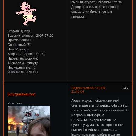
были выступать, сказали, что за
Днепр еще неизвестно, вопрос
решается и билеты есть в
продаже...
Откуда:
Днепр
Зарегистрирован
: 2007-07-29
Приглашений:
0
Сообщений:
71
Пол:
Мужской
Возраст:
42
[1983-12-16]
Провел на форуме:
13 часов 31 минуту
Последний визит:
2009-02-01 00:00:17
119
Поделиться
2007-10-06
21:40:06
Бруднаякангел
Люди то цирк! поїхала сьогодні
Участник
білети здавати...спочатку офігіла від
того шо побачила у ценрі-великий 3
метровий щит-афіша
СКРАБІНА...вчора того ще не
було!..ну думаю може просто тіки
сьогодні помітила,провтикала то
іншими разами,прибрати ще не