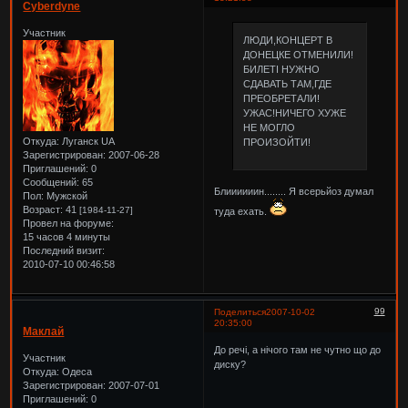
Cyberdyne
Участник
ЛЮДИ,КОНЦЕРТ В
ДОНЕЦКЕ ОТМЕНИЛИ!
БИЛЕТІ НУЖНО
СДАВАТЬ ТАМ,ГДЕ
ПРЕОБРЕТАЛИ!
УЖАС!НИЧЕГО ХУЖЕ
НЕ МОГЛО
Откуда:
Луганск UA
ПРОИЗОЙТИ!
Зарегистрирован
: 2007-06-28
Приглашений:
0
Сообщений:
65
Блиииииин........ Я всерьйоз думал
Пол:
Мужской
Возраст:
41
[1984-11-27]
туда ехать.
Провел на форуме:
15 часов 4 минуты
Последний визит:
2010-07-10 00:46:58
99
Поделиться
2007-10-02
20:35:00
Маклай
До речі, а нічого там не чутно що до
Участник
диску?
Откуда:
Одеса
Зарегистрирован
: 2007-07-01
Приглашений:
0