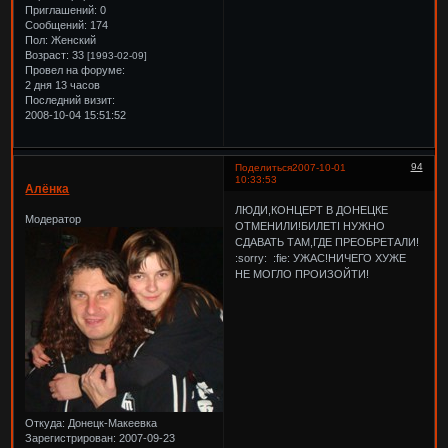
Приглашений:
0
Сообщений:
174
Пол:
Женский
Возраст:
33
[1993-02-09]
Провел на форуме:
2 дня 13 часов
Последний визит:
2008-10-04 15:51:52
94
Поделиться
2007-10-01
10:33:53
Алёнка
ЛЮДИ,КОНЦЕРТ В ДОНЕЦКЕ
Модератор
ОТМЕНИЛИ!БИЛЕТІ НУЖНО
СДАВАТЬ ТАМ,ГДЕ ПРЕОБРЕТАЛИ!
:sorry: :fie: УЖАС!НИЧЕГО ХУЖЕ
НЕ МОГЛО ПРОИЗОЙТИ!
Откуда:
Донецк-Макеевка
Зарегистрирован
: 2007-09-23