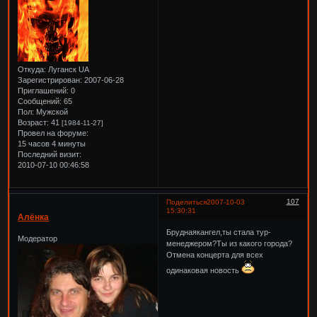
Откуда:
Луганск UA
Зарегистрирован
: 2007-06-28
Приглашений:
0
Сообщений:
65
Пол:
Мужской
Возраст:
41
[1984-11-27]
Провел на форуме:
15 часов 4 минуты
Последний визит:
2010-07-10 00:46:58
107
Поделиться
2007-10-03
15:30:31
Алёнка
Бруднаякангел,ты стала тур-
Модератор
менеджером?Ты из какого города?
Отмена концерта для всех
одинаковая новость