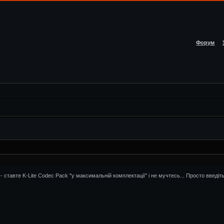
Форум
- ставте K-Lite Codec Pack "у максимальній комплектації" і не мучтесь... Просто введіть 