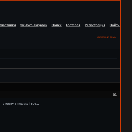
Участники
we-love-skryabin
Поиск
Гостевая
Регистрация
Войти
Активные темы
61
ту назву в пошуку і все...