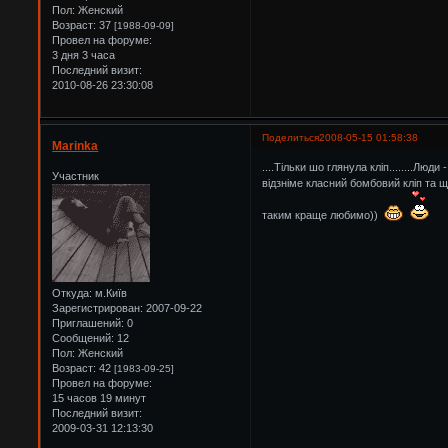
Пол:
Женский
Возраст:
37
[1988-09-09]
Провел на форуме:
3 дня 3 часа
Последний визит:
2010-08-26 23:30:08
Поделиться
2008-05-15 01:58:38
Marinka
....Тільки шо глянула кліп........Л
Участник
відзніме класний бомбовий кліп та 
таким краще любимо))
Откуда:
м.Київ
Зарегистрирован
: 2007-09-22
Приглашений:
0
Сообщений:
12
Пол:
Женский
Возраст:
42
[1983-09-25]
Провел на форуме:
15 часов 19 минут
Последний визит:
2009-03-31 12:13:30