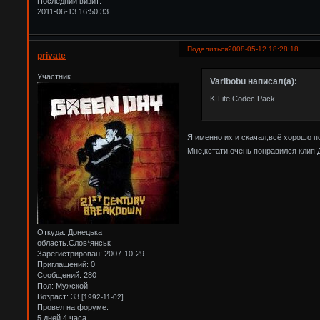
Последний визит:
2011-06-13 16:50:33
Поделиться
2008-05-12 18:28:18
private
Участник
Varibobu написал(а):
K-Lite Codec Pack
Я именно их и скачал,всё хорошо п
Мне,кстати.очень понравился клип
Откуда:
Донецька
область.Слов*янськ
Зарегистрирован
: 2007-10-29
Приглашений:
0
Сообщений:
280
Пол:
Мужской
Возраст:
33
[1992-11-02]
Провел на форуме:
5 дней 4 часа