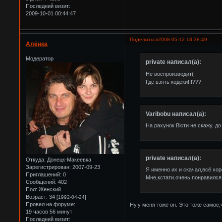
Последний визит:
2009-10-01 00:44:47
Поделиться
2008-05-12 18:38:49
Алёнка
Модератор
private написал(а):
Не воспроизводит(
Где взять кодеки!!!???
Varibobu написал(а):
На рахунок Вісти не скажу, до 
private написал(а):
Откуда:
Донецк-Макеевка
Зарегистрирован
: 2007-09-23
Я именно их и скачал,всё хо
Приглашений:
0
Мне,кстати.очень понравился
Сообщений:
402
Пол:
Женский
Возраст:
34
[1992-04-24]
Провел на форуме:
Ну,у меня тоже он. Это тоже самое,ч
19 часов 56 минут
Последний визит: