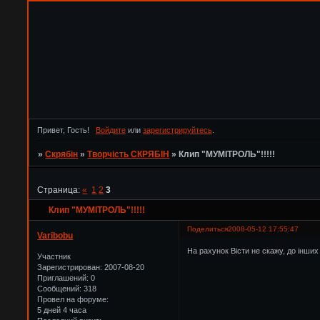
Привет, Гость!
Войдите
или
зарегистрируйтесь
.
»
Скрябін
»
Творчість СКРЯБІН
»
Клип "МУМІТРОЛЬ"!!!!!
Страница:
«
1
2
3
Клип "МУМІТРОЛЬ"!!!!!
Поделиться
2008-05-12 17:55:47
Varibobu
На рахунок Вісти не скажу, до інших 
Участник
Зарегистрирован
: 2007-08-20
Приглашений:
0
Сообщений:
318
Провел на форуме:
5 дней 4 часа