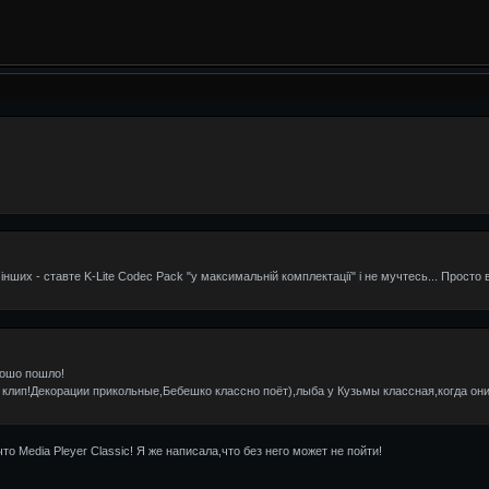
інших - ставте K-Lite Codec Pack "у максимальній комплектації" і не мучтесь... Просто в
рошо пошло!
 клип!Декорации прикольные,Бебешко классно поёт),лыба у Кузьмы классная,когда он
то Media Pleyer Classic! Я же написала,что без него может не пойти!