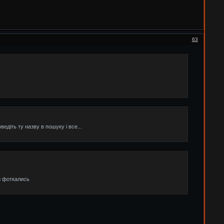
63
ведіть ту назву в пошуку і все...
и фоткались