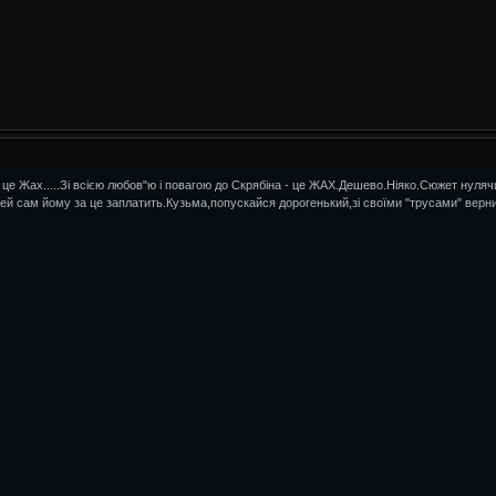
юди - це Жах.....Зі всією любов"ю і повагою до Скрябіна - це ЖАХ.Дешево.Ніяко.Сюжет ну
щей сам йому за це заплатить.Кузьма,попускайся дорогенький,зі своїми "трусами" верн