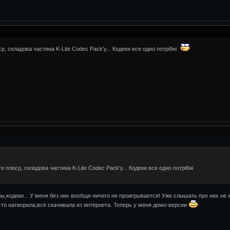
єр, складова частина K-Lite Codec Pack'у... Кодеки все одно потрібні
то плеєр, складова частина K-Lite Codec Pack'у... Кодеки все одно потрібні
ы,кодеки... У меня без них вообще ничего не проигрывается! Уже слышать про них не 
-то натворила,всё скачивала из интернета. Теперь у меня демо-версии