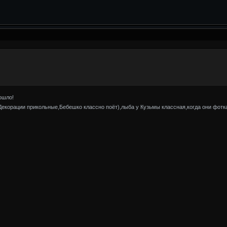
ошло!
!Декорации прикольные,Бебешко классно поёт),лыба у Кузьмы классная,когда они фот