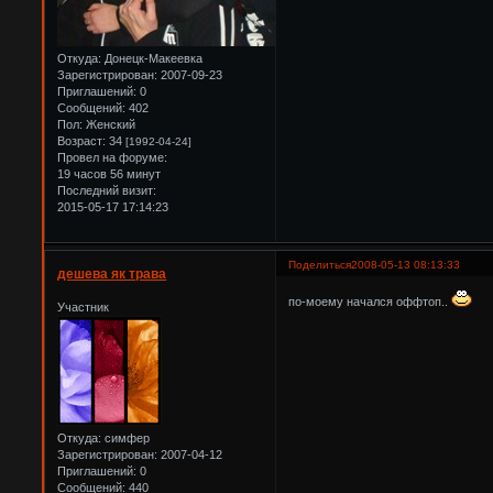
Откуда:
Донецк-Макеевка
Зарегистрирован
: 2007-09-23
Приглашений:
0
Сообщений:
402
Пол:
Женский
Возраст:
34
[1992-04-24]
Провел на форуме:
19 часов 56 минут
Последний визит:
2015-05-17 17:14:23
Поделиться
2008-05-13 08:13:33
дешева як трава
по-моему начался оффтоп..
Участник
Откуда:
симфер
Зарегистрирован
: 2007-04-12
Приглашений:
0
Сообщений:
440