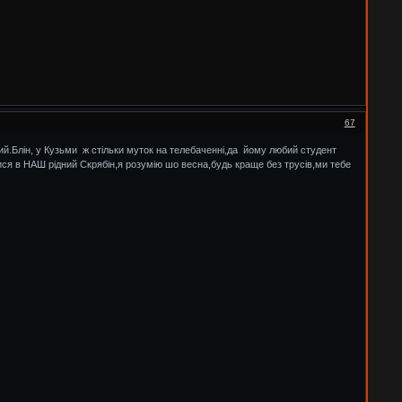
67
лячий.Блін, у Кузьми ж стільки муток на телебаченні,да йому любий студент
ися в НАШ рідний Скрябін,я розумію шо весна,будь краще без трусів,ми тебе