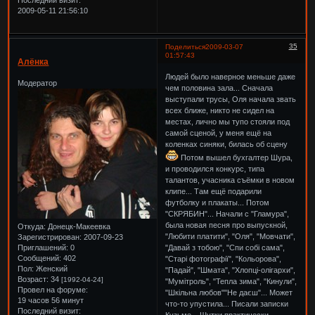
2009-05-11 21:56:10
35
Поделиться
2009-03-07
01:57:43
Алёнка
Людей было наверное меньше даже
Модератор
чем половина зала... Сначала
выступали трусы, Оля начала звать
всех ближе, никто не сидел на
местах, лично мы тупо стояли под
самой сценой, у меня ещё на
коленках синяки, билась об сцену
Потом вышел бухгалтер Шура,
и проводился конкурс, типа
талантов, учасника съёмки в новом
клипе... Там ещё подарили
футболку и плакаты... Потом
"СКРЯБИН"... Начали с "Гламура",
была новая песня про выпускной,
Откуда:
Донецк-Макеевка
"Любити платити", "Оля", "Мовчати",
Зарегистрирован
: 2007-09-23
Приглашений:
0
"Давай з тобою", "Спи собі сама",
Сообщений:
402
"Старі фотографії", "Кольорова",
Пол:
Женский
"Падай", "Шмата", "Хлопці-олігархи",
Возраст:
34
[1992-04-24]
"Мумітроль", "Тепла зима", "Кинули",
Провел на форуме:
"Шкільна любов""Не даєш"... Может
19 часов 56 минут
что-то упустила... Писали записки
Последний визит:
Кузьме... Шутки практически