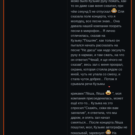
можо было Кузьме руку пожать, как-
то он даже сам меня схватил, при
чём секунд 5 не отпускал
Оля
сказала поле концерта, что я
молодец, все песни знаю... Она
давала нашей компании поорать
песни в микрофон... Я лично
отличилась, сказав на
Кузьму:"Пошляк", как только он
пытался начать рассказать на
песне "Не даєш" как надо засунуть
руку в карман, и там сжать, на что
он ответил:"Чекай, я ще нічого не
сказав", весь зал с меня проорал,
охрана, которая стояла рядом со
мной, чуть не упала со смеху, и
стала чуток добрее... Потом я
срывала речи Кузьмы
криками:"Лёша, Лёша
", моя
компания присоеденилась, может
ещё кто-то... Кузьма на это
спросил:"Скажіть, скіки він вам
заплатив", я ответила, что мы
даром, и опять зал начал
смеяться... После концерта Лёша
пошутил, мол, Кузьме автографы не
показывай, заревнует
На