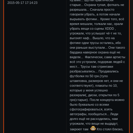
2015-05-17 17:14:23
старые... Охрана тупая, фоткать не
разрешала... Сначала просто
говорили убрать, а потом начали
вырывать фотики... Кроме того, всё
время мешали, толкали нас, орали
убрать вещи со сцены XDDD ,
угрожали, что услышат чё-т не то,
выгонят наф... Вышло, что на
фотике одни трусы остались, ибо
они раньше выступали... Они такого
бардака наверное охрана ещё не
видели... Фактически, сами артисты
всё это устроили, подорвав людей с
мест... Трусы там стрингами
разбрасывались... Продавались
футболки по 50 грн.(тупо
штамповка, размеров нет, и они не
соответствуют), плакаты по 10,
которые у меня успешно
разокрали(, диски, открытки по 5
грн(старые). После концерта можно
было буквально со всеми
сфотографироваться, взять
автографы, пообщаться... Люди
долго ещё не расходились, нам
угрожали, что вещи не выдадут,
закроют там
Кто стоял близко,