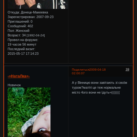
Откуда:
Донецк-Макеевка
Зарегистрирован
: 2007-09-23
Приглашений:
0
Сообщений:
402
Пол:
Женский
Возраст:
34
[1992-04-24]
Провел на форуме:
19 часов 56 минут
Последний визит:
2015-05-17 17:14:23
39
Поделиться
2009-04-18
02:00:07
-=НатаЛка=-
А у Вінницю вони завітають зі своїм
Новичок
туром?матіті це теж нормальне
місто 4ого вони не їдуть=(((((((