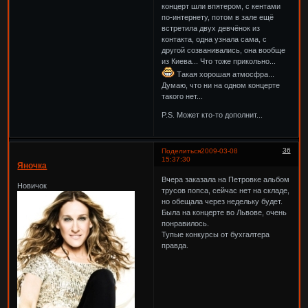
концерт шли впятером, с кентами
по-интернету, потом в зале ещё
встретила двух девчёнок из
контакта, одна узнала сама, с
другой созванивались, она вообще
из Киева... Что тоже прикольно...
Такая хорошая атмосфра...
Думаю, что ни на одном концерте
такого нет...
P.S. Может кто-то дополнит...
36
Поделиться
2009-03-08
15:37:30
Яночка
Вчера заказала на Петровке альбом
Новичок
трусов попса, сейчас нет на складе,
но обещала через недельку будет.
Была на концерте во Львове, очень
понравилось.
Тупые конкурсы от бухгалтера
правда.