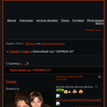
Форум
Участники
we-love-skryabin
Поиск
Гостевая
Регистрация
Войти
Активные темы
Привет, Гость!
Войдите
или
зарегистрируйтесь
.
»
Скрябін
»
Інфа
»
Ювілейний тур "СКРЯБІН 20"
Страница:
«
1
2
Ювілейний тур "СКРЯБІН 20"
31
Поделиться
2009-03-06
16:16:38
Алёнка
Донецк Донецк Донецк Донецк... Гг
Модератор