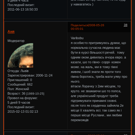
5 дней 4 часа
у намагатись )
Последний визит:
2011-06-13 16:50:33
38
Поделиться
2008-05-26
00:05:01
Аня
Varibobu
Модератор
я особисто притримуюсь думки, що
нормальна сучасна людина має
бути в курсі більшості речей. тому
одним оком дивилась вчора евро. а
казати, шо то гівно- соррі- кожен
може. на жаль, ми в тому гімні
Откуда:
Львів
живем, і шоб знати як проти того
Зарегистрирован
: 2006-11-24
гімна боротись, треба мати уяву про
Приглашений:
0
нього.
Сообщений:
662
вітаєм Лорачку з 2им місцем, то
Пол:
Женский
круто. не зважаючи шо то попса,
Возраст:
36
[1989-10-25]
але український продукт треба
Провел на форуме:
підтримувати принамні ззовні.
5 дней 9 часов
після того як сердючка зайняла 2е
Последний визит:
місце її хвалять всі. так само як і
2015-02-13 01:02:13
перше місце Руслани.. ми любим
переможців