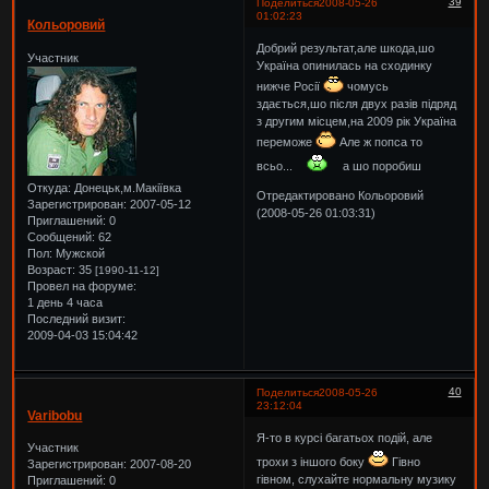
39
Поделиться
2008-05-26
01:02:23
Кольоровий
Добрий результат,але шкода,шо
Участник
Україна опинилась на сходинку
нижче Росії
чомусь
здається,шо після двух разів підряд
з другим місцем,на 2009 рік Україна
переможе
Але ж попса то
всьо...
а шо поробиш
Откуда:
Донецьк,м.Макіївка
Отредактировано Кольоровий
Зарегистрирован
: 2007-05-12
(2008-05-26 01:03:31)
Приглашений:
0
Сообщений:
62
Пол:
Мужской
Возраст:
35
[1990-11-12]
Провел на форуме:
1 день 4 часа
Последний визит:
2009-04-03 15:04:42
40
Поделиться
2008-05-26
23:12:04
Varibobu
Я-то в курсі багатьох подій, але
Участник
трохи з іншого боку
Гівно
Зарегистрирован
: 2007-08-20
гівном, слухайте нормальну музику
Приглашений:
0