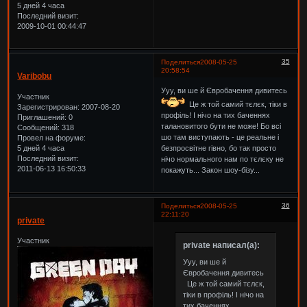
5 дней 4 часа
Последний визит:
2009-10-01 00:44:47
35
Поделиться
2008-05-25
20:58:54
Varibobu
Ууу, ви ше й Євробачення дивитесь
Участник
Це ж той самий тєлєк, тіки в
Зарегистрирован
: 2007-08-20
профіль! І нічо на тих баченнях
Приглашений:
0
талановитого бути не може! Бо всі
Сообщений:
318
шо там виступають - це реальне і
Провел на форуме:
5 дней 4 часа
безпросвітне гівно, бо так просто
Последний визит:
нічо нормального нам по тєлєку не
2011-06-13 16:50:33
покажуть... Закон шоу-бізу...
36
Поделиться
2008-05-25
22:11:20
private
Участник
private написал(а):
Ууу, ви ше й
Євробачення дивитесь
Це ж той самий тєлєк,
тіки в профіль! І нічо на
тих баченнях