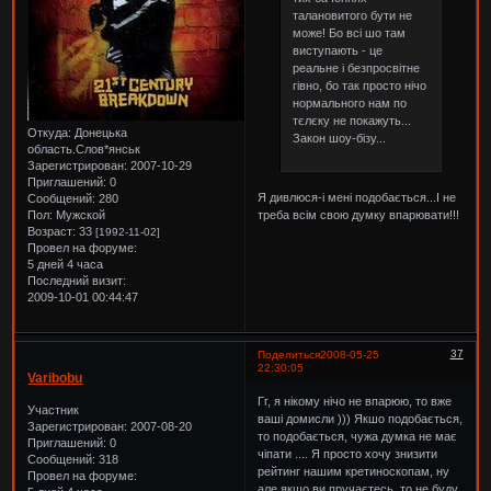
талановитого бути не
може! Бо всі шо там
виступають - це
реальне і безпросвітне
гівно, бо так просто нічо
нормального нам по
тєлєку не покажуть...
Откуда:
Донецька
Закон шоу-бізу...
область.Слов*янськ
Зарегистрирован
: 2007-10-29
Приглашений:
0
Я дивлюся-і мені подобається...І не
Сообщений:
280
треба всім свою думку впарювати!!!
Пол:
Мужской
Возраст:
33
[1992-11-02]
Провел на форуме:
5 дней 4 часа
Последний визит:
2009-10-01 00:44:47
37
Поделиться
2008-05-25
22:30:05
Varibobu
Гг, я нікому нічо не впарюю, то вже
Участник
ваші домисли ))) Якшо подобається,
Зарегистрирован
: 2007-08-20
то подобається, чужа думка не має
Приглашений:
0
чіпати .... Я просто хочу знизити
Сообщений:
318
рейтинг нашим кретиноскопам, ну
Провел на форуме:
але якшо ви пручаєтесь, то не буду