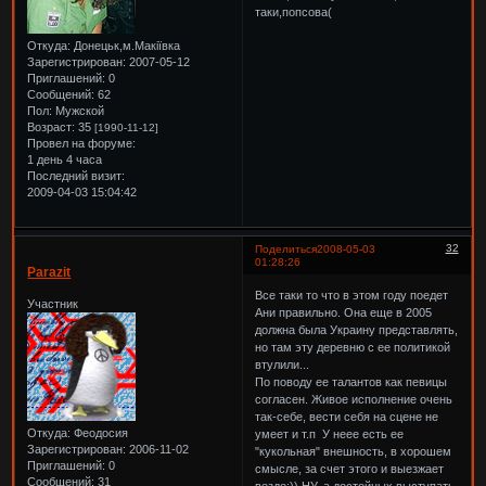
таки,попсова(
Откуда:
Донецьк,м.Макіївка
Зарегистрирован
: 2007-05-12
Приглашений:
0
Сообщений:
62
Пол:
Мужской
Возраст:
35
[1990-11-12]
Провел на форуме:
1 день 4 часа
Последний визит:
2009-04-03 15:04:42
32
Поделиться
2008-05-03
01:28:26
Parazit
Все таки то что в этом году поедет
Участник
Ани правильно. Она еще в 2005
должна была Украину представлять,
но там эту деревню с ее политикой
втулили...
По поводу ее талантов как певицы
согласен. Живое исполнение очень
так-себе, вести себя на сцене не
Откуда:
Феодосия
умеет и т.п У неее есть ее
Зарегистрирован
: 2006-11-02
"кукольная" внешность, в хорошем
Приглашений:
0
смысле, за счет этого и выезжает
Сообщений:
31
везде:)) НУ, а достойных выступать