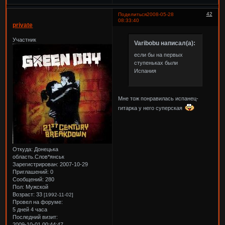
42
Поделиться
2008-05-28
08:33:40
private
Участник
Varibobu написал(а):
если бы на первых
ступеньках были
Испания
Мне тож понравилась испанец-
гитарка у него суперская
Откуда:
Донецька
область.Слов*янськ
Зарегистрирован
: 2007-10-29
Приглашений:
0
Сообщений:
280
Пол:
Мужской
Возраст:
33
[1992-11-02]
Провел на форуме:
5 дней 4 часа
Последний визит:
2009-10-01 00:44:47