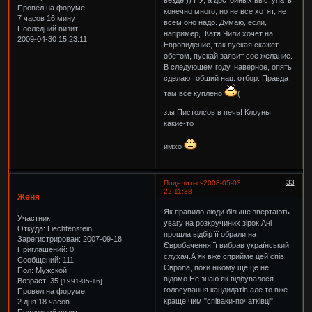
Провел на форуме:
конечно много, но не все хотят, не
7 часов 16 минут
всем оно надо. Думаю, если,
Последний визит:
например, Катя Чили хочет на
2009-04-30 15:23:11
Евровидение, так пуская скажет
обетом, пускай заявит сое желание.
В следующем году, наверное, опять
сделают общий нац. отбор. Правда
там всё куплено
(
з.ы Пистолсов в печь! Клоуны
какие-то
имхо
33
Поделиться
2008-05-03
22:11:38
Женя
Як правило люди більше звертають
Участник
увагу на розкручиних зірок.Ані
Откуда:
Liechtenstein
прошла відбір її обрали на
Зарегистрирован
: 2007-09-18
Євробачення,її вибрав український
Приглашений:
0
слухач.А як вже сприйме цей спів
Сообщений:
111
Європа, поки нікому ще це не
Пол:
Мужской
відомо.Не знаю як відбувалося
Возраст:
35
[1991-05-16]
голосування кандидатів,але то вже
Провел на форуме:
краще чим "співаки-початківці".
2 дня 18 часов
Последний визит: