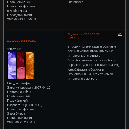
Сообщений:
318
і не партесь!
Провел на форуме:
5 дней 4 часа
Последний визит:
2011-06-13 16:50:33
41
Поделиться
2008-05-27
21:56:13
дешева як трава
в тройку попали самые обычные
Участник
песни и исполнители ничем не
интересные, я считаю
было бы отличненько если бы на
первых ступеньках были Испания,
Азербайджан и Босния и
Герцеговина..на них хоть было
интересно смотреть..
Откуда:
симфер
Зарегистрирован
: 2007-04-12
Приглашений:
0
Сообщений:
440
Пол:
Женский
Возраст:
37
[1988-09-09]
Провел на форуме:
3 дня 3 часа
Последний визит:
2010-08-26 23:30:08