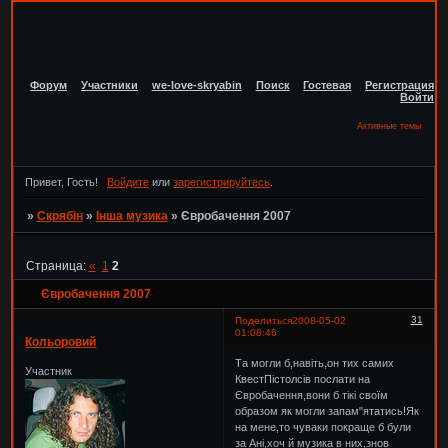
Форум
Участники
we-love-skryabin
Поиск
Гостевая
Регистрация
Войти
Активные темы
Привет, Гость!
Войдите
или
зарегистрируйтесь
.
»
Скрябін
»
Інша музика
»
Євробачення 2007
Страница:
«
1
2
Євробачення 2007
31
Поделиться
2008-05-02
01:08:46
Кольоровий
Та могли б,навіть,он тих самих
Участник
КвестПістолсів послати на
Євробачення,вони б тікі своїм
образом як могли запам"ятатись!Як
на мене,то чуваки покраще б були
за Ані,хоч й музика в них,знов