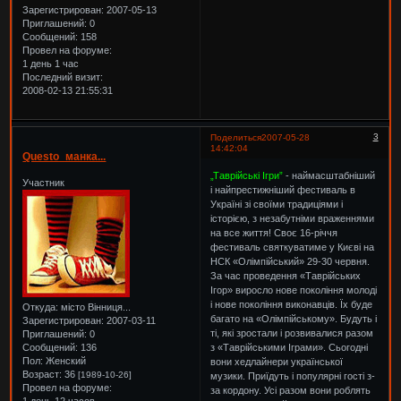
Зарегистрирован
: 2007-05-13
Приглашений:
0
Сообщений:
158
Провел на форуме:
1 день 1 час
Последний визит:
2008-02-13 21:55:31
3
Поделиться
2007-05-28
14:42:04
Questo_манка...
„Таврійські Ігри”
- наймасштабніший
Участник
і найпрестижніший фестиваль в
Україні зі своїми традиціями і
історією, з незабутніми враженнями
на все життя! Своє 16-річчя
фестиваль святкуватиме у Києві на
НСК «Олімпійський» 29-30 червня.
За час проведення «Таврійських
Ігор» виросло нове покоління молоді
і нове покоління виконавців. Їх буде
Откуда:
місто Вінниця...
багато на «Олімпійському». Будуть і
Зарегистрирован
: 2007-03-11
ті, які зростали і розвивалися разом
Приглашений:
0
з «Таврійськими Іграми». Сьогодні
Сообщений:
136
Пол:
Женский
вони хедлайнери української
Возраст:
36
[1989-10-26]
музики. Приїдуть і популярні гості з-
Провел на форуме:
за кордону. Усі разом вони роблять