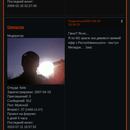
Последний визит:
2009-02-15 02:27:49
9
Поделиться
2007-06-29
23:36:51
Оператор
Гівно? Ясно...
Модератор
Я по М1 краєм ока дивився прямий
ефір з Республіканського - виступ
Меладзе... :bad:
Откуда:
Київ
Зарегистрирован
: 2007-04-19
Приглашений:
0
Сообщений:
912
Пол:
Мужской
Возраст:
37
[1988-12-07]
Провел на форуме:
5 дней 4 часа
Последний визит:
2010-07-11 16:57:52