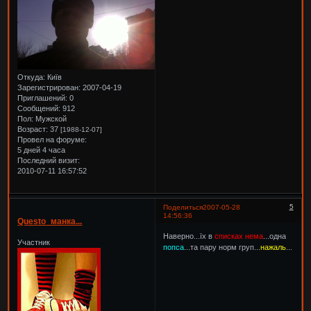
Откуда:
Київ
Зарегистрирован
: 2007-04-19
Приглашений:
0
Сообщений:
912
Пол:
Мужской
Возраст:
37
[1988-12-07]
Провел на форуме:
5 дней 4 часа
Последний визит:
2010-07-11 16:57:52
5
Поделиться
2007-05-28
14:56:36
Questo_манка...
Наверно...їх в
списках нема
...одна
Участник
попса
...та пару норм груп...
нажаль
...