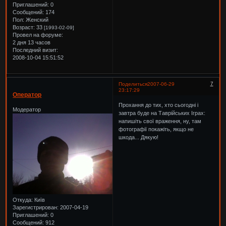
Приглашений:
0
Сообщений:
174
Пол:
Женский
Возраст:
33
[1993-02-09]
Провел на форуме:
2 дня 13 часов
Последний визит:
2008-10-04 15:51:52
7
Поделиться
2007-06-29
23:17:29
Оператор
Прохання до тих, хто сьогодні і
Модератор
завтра буде на Таврійських Іграх:
напишіть свої враження, ну, там
фотографії покажіть, якщо не
шкода... Дякую!
Откуда:
Київ
Зарегистрирован
: 2007-04-19
Приглашений:
0
Сообщений:
912