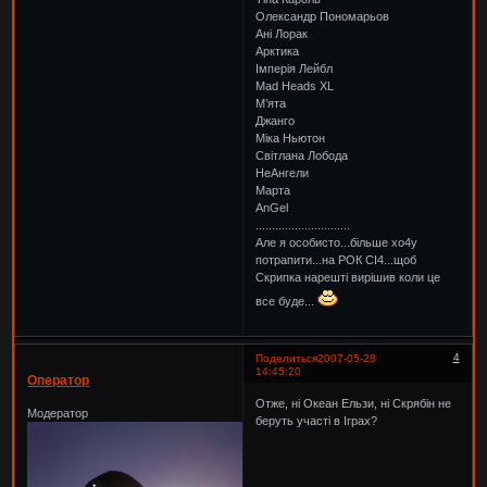
Олександр Пономарьов
Ані Лорак
Арктика
Імперія Лейбл
Mad Heads XL
М’ята
Джанго
Міка Ньютон
Світлана Лобода
НеАнгели
Марта
AnGel
.............................
Але я особисто...більше хо4у
потрапити...на РОК СІ4...щоб
Скрипка нарешті вирішив коли це
все буде...
4
Поделиться
2007-05-28
14:45:20
Оператор
Отже, ні Океан Ельзи, ні Скрябін не
Модератор
беруть участі в Іграх?