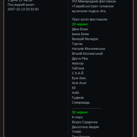
1 день 12 часов
XVI Міжнародний фестиваль
Последний визит:
«Таврійські Ігри» головною
2007-10-13 03:33:40
музичною подією літа.
Прес-реліз фестивалю
29 червня:
Діма Білан
Ірина Білик
Валерій Меладзе
Тартак
Наталія Могилевська
Віталій Козловський
Друга Ріка
Авіатор
Гайтана
С.К.А.Й.
Бум бокс
Асія Ахат
69
Алібі
Гудімов
Семіраміда
................................
30 червня:
K-maro
Вєрка Сердючка
Дискотека Аварія
ТНМК
Тіна Кароль