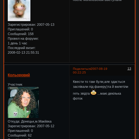
Зарегистрирован
: 2007-05-13
Приглашений:
0
Сообщений:
158
Провел на форуме:
1 день 1 час
Последний визит:
2008-02-13 21:55:31
13
Поделиться
2007-08-19
00:22:25
Кольоровий
Квести то там були,але здається
Участник
заспівали під фанеру)та й вилетіли
геть звідта
...маю декілька
фоток
Откуда:
Донецьк,м.Макіївка
Зарегистрирован
: 2007-05-12
Приглашений:
0
Сообщений:
62