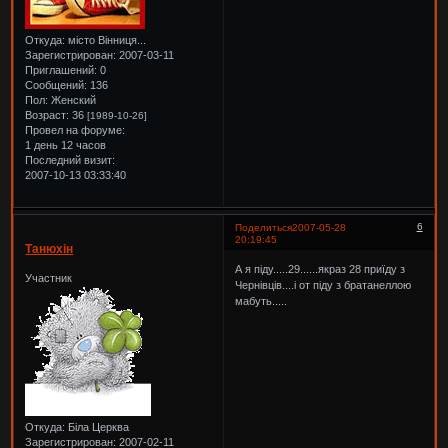
Откуда:
місто Вінниця...
Зарегистрирован
: 2007-03-11
Приглашений:
0
Сообщений:
136
Пол:
Женский
Возраст:
36
[1989-10-26]
Провел на форуме:
1 день 12 часов
Последний визит:
2007-10-13 03:33:40
6
Поделиться
2007-05-28
20:19:45
Танюхін
А я піду.....29......якраз 28 приїду з
Участник
Чернівців....і от піду з братанеллою
мабуть.....
Откуда:
Біла Церква
Зарегистрирован
: 2007-02-11