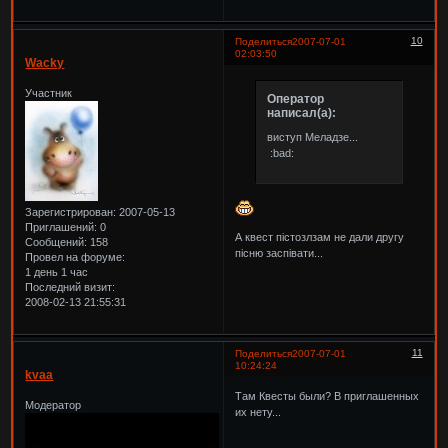
10
Поделиться
2007-07-01
02:03:50
Wacky
Участник
Оператор
написал(а):
виступ Меладзе...
:bad:
Зарегистрирован
: 2007-05-13
Приглашений:
0
А квест пістозлзам не дали другу
Сообщений:
158
пісню заспівати...
Провел на форуме:
1 день 1 час
Последний визит:
2008-02-13 21:55:31
11
Поделиться
2007-07-01
10:24:24
kvaa
Там Квесты были? В приглашенных
Модератор
их нету...