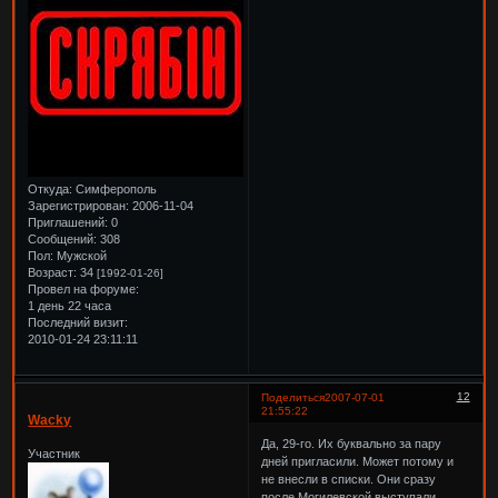
Откуда:
Симферополь
Зарегистрирован
: 2006-11-04
Приглашений:
0
Сообщений:
308
Пол:
Мужской
Возраст:
34
[1992-01-26]
Провел на форуме:
1 день 22 часа
Последний визит:
2010-01-24 23:11:11
12
Поделиться
2007-07-01
21:55:22
Wacky
Да, 29-го. Их буквально за пару
Участник
дней пригласили. Может потому и
не внесли в списки. Они сразу
после Могилевской выступали