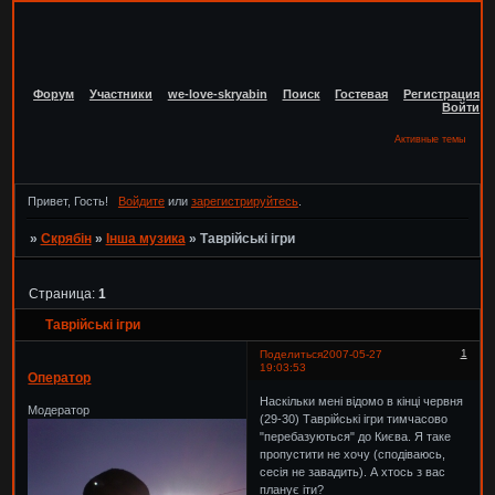
Форум
Участники
we-love-skryabin
Поиск
Гостевая
Регистрация
Войти
Активные темы
Привет, Гость!
Войдите
или
зарегистрируйтесь
.
»
Скрябін
»
Інша музика
»
Таврійські ігри
Страница:
1
Таврійські ігри
1
Поделиться
2007-05-27
19:03:53
Оператор
Наскільки мені відомо в кінці червня
Модератор
(29-30) Таврійські ігри тимчасово
"перебазуються" до Києва. Я таке
пропустити не хочу (сподіваюсь,
сесія не завадить). А хтось з вас
планує іти?