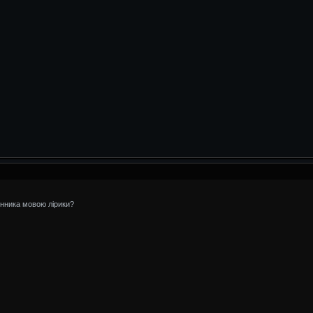
енника мовою лірики?