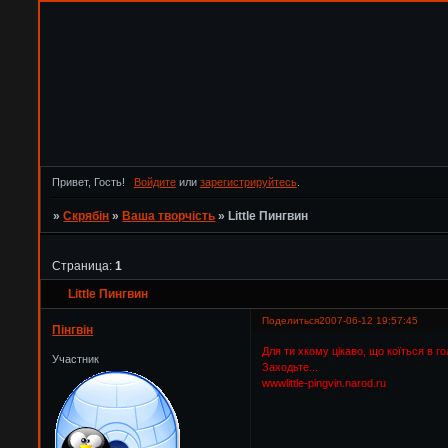
Привет, Гость!
Войдите
или
зарегистрируйтесь
.
»
Скрябін
»
Ваша творчість
»
Little Пингвин
Страница:
1
Little Пингвин
Поделиться
2007-06-12 19:57:45
Пінгвін
Для ти хкому цікаво, що коїться в голо
Участник
Заходьте...
wwwlittle-pingvin.narod.ru