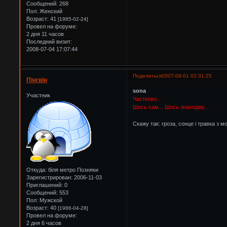
Сообщений:
268
Пол:
Женский
Возраст:
41
[1985-02-24]
Провел на форуме:
2 дня 11 часов
Последний визит:
2008-07-04 17:07:44
Поделиться
2007-08-01 02:31:25
Пінгвін
sona
Участник
Частково...
Шось сам... Шось знаходжу...
Скажу так: гроза, сонце і травка з мо
Откуда:
біля метро Позняки
Зарегистрирован
: 2006-11-03
Приглашений:
0
Сообщений:
553
Пол:
Мужской
Возраст:
40
[1986-04-28]
Провел на форуме:
2 дня 6 часов