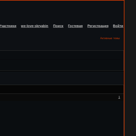
Участники
we-love-skryabin
Поиск
Гостевая
Регистрация
Войти
Активные темы
1