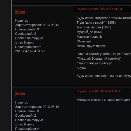
Поделиться
2013-03-15 21:06:34
Xshot
Будь-ласка, поділіться такими кліпами
Новичок
Train (друга версія) (1995)
Зарегистрирован
: 2013-03-15
Той прикрий світ (1995)
Приглашений:
0
Мудрий, бо німий
Сообщений:
2
Коридор хористів
Провел на форуме:
China wall
1 час 6 минут
Казка -Друга версія
Последний визит:
2013-04-14 04:51:57
І ще, чи взагалі у когось існує в ная
"Миколай Бородатий (ремiкс)"
"Нова "Статуя свободи"
В очах
Будь-ласка, викладіть на ex.ua, буд
Поделиться
2013-03-15 21:34:12
Xshot
Можливо в когось є запис програми 
Новичок
Зарегистрирован
: 2013-03-15
Приглашений:
0
Сообщений:
2
Провел на форуме:
1 час 6 минут
Последний визит: