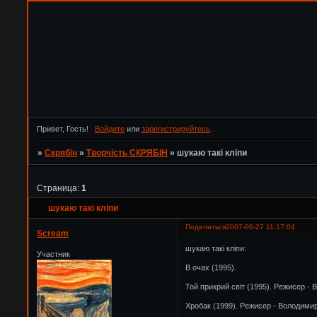
Привет, Гость!
Войдите
или
зарегистрируйтесь
.
»
Скрябін
»
Творчість СКРЯБІН
»
шукаю такі кліпи
Страница:
1
шукаю такі кліпи
Поделиться
2007-06-27 11:17:04
Scream
шукаю такі кліпи:
Участник
В очах (1995).
Той прикрий свiт (1995). Режисер - 
Хробак (1999). Режисер - Володими