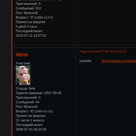
Приглашений:
0
Сообщений:
912
Пол:
Мужской
Возраст:
37
[1988-12-07]
Провел на форуме:
5 дней 4 часа
Последний визит:
2010-07-11 16:57:52
Поделиться
2007-09-20 00:32:21
Oleksa
youtube
http://youtube.com/w
Участник
Откуда:
Київ
Зарегистрирован
: 2007-09-05
Приглашений:
0
Сообщений:
44
Пол:
Мужской
Возраст:
42
[1984-01-31]
Провел на форуме:
12 часов 1 минуту
Последний визит:
2008-07-01 00:23:45