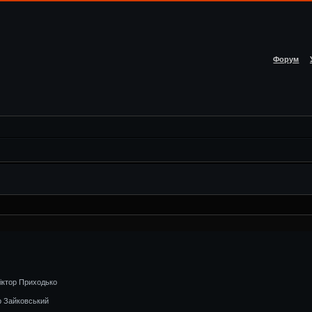
Форум
Віктор Приходько
р Зайковський