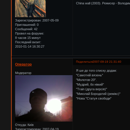
China wall (2003). Режисер - Волод
Зарегистрирован
: 2007-05-09
Приглашений:
0
Сообщений:
42
Провел на форуме:
8 часов 15 минут
Последний визит:
2010-01-14 16:30:27
Поделиться
2007-09-19 21:31:40
Оператор
Я ше до того списку додам:
Модератор
"Самотній вязень"
"Молотов-20".
"Мудрий, бо німий"
"Train (друга версія)"
"Миколай Бородатий (ремiкс)"
"Нова "Статуя свободи"
Откуда:
Київ
Зарегистрирован
: 2007-04-19