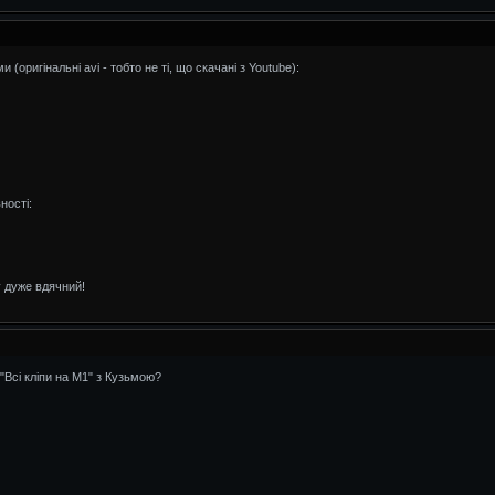
 (оригінальні avi - тобто не ті, що скачані з Youtube):
вності:
у дуже вдячний!
"Всі кліпи на М1" з Кузьмою?