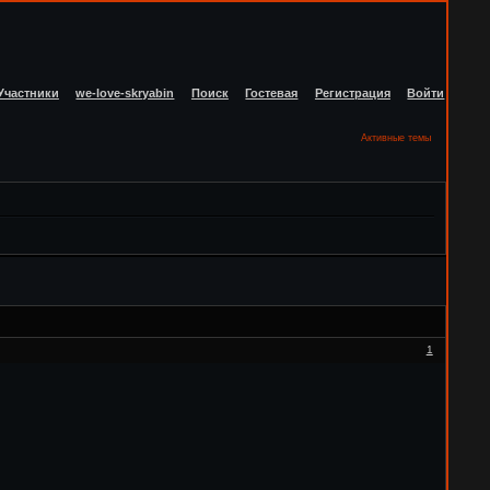
Участники
we-love-skryabin
Поиск
Гостевая
Регистрация
Войти
Активные темы
1