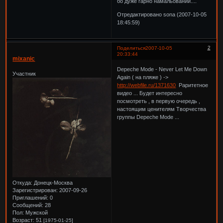
бо дуже гарно намальований....
Отредактировано sona (2007-10-05
18:45:59)
2
Поделиться
2007-10-05
20:33:44
mixanic
Depeche Mode - Never Let Me Down
Участник
Again ( на пляже ) ->
http://webfile.ru/1371630
Раритетное
видео ... Будет интересно
посмотреть , в первую очередь ,
настоящим ценителям Творчества
группы Depeche Mode ...
Откуда:
Донецк-Москва
Зарегистрирован
: 2007-09-26
Приглашений:
0
Сообщений:
28
Пол:
Мужской
Возраст:
51
[1975-01-25]