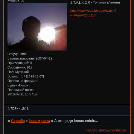
Модератор
S.T.A.L.K.E.R - Три пути (Люмен)
http://www.youtube.com/watch?
v=fRq4VAQL1QY
Откуда:
Київ
Зарегистрирован
: 2007-04-19
Приглашений:
0
Сообщений:
912
Пол:
Мужской
Возраст:
37
[1988-12-07]
Провел на форуме:
5 дней 4 часа
Последний визит:
2010-07-11 16:57:52
Страница:
1
»
Скрябін
»
Інша музика
»
А як що до інших кліпів...
создать форум бесплатно