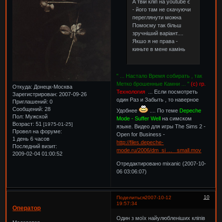
А твій кліп на youtube є
- його там не скачуючи
переглянути можна
Помоєму так більш
зручніший варіант....
Якшо я не права -
киньте в мене камінь
" ... Настало Время собирать , так
Метко брошенные Камни ... "
(с) гр.
Откуда:
Донецк-Москва
Технология
... Если посмотреть
Зарегистрирован
: 2007-09-26
один Раз и Забыть , то наверное
Приглашений:
0
Сообщений:
28
Удобнее
.... По теме
Depeche
Пол:
Мужской
Mode - Suffer Well
на симском
Возраст:
51
[1975-01-25]
языке. Видео для игры The Sims 2 -
Провел на форуме:
Open for Business -
1 день 6 часов
http://files.depeche-
Последний визит:
mode.ru/2006/dm_si … _small.mov
2009-02-04 01:00:52
Отредактировано mixanic (2007-10-
06 03:06:07)
10
Поделиться
2007-10-12
19:57:34
Оператор
Один з моїх найулюбленіших кліпів