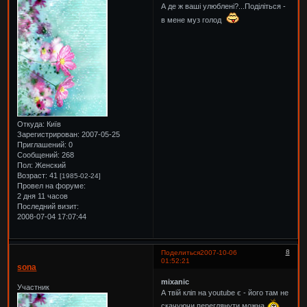
А де ж ваші улюблені?...Поділіться -
в мене муз голод
Откуда:
Київ
Зарегистрирован
: 2007-05-25
Приглашений:
0
Сообщений:
268
Пол:
Женский
Возраст:
41
[1985-02-24]
Провел на форуме:
2 дня 11 часов
Последний визит:
2008-07-04 17:07:44
8
Поделиться
2007-10-06
01:52:21
sona
mixanic
Участник
А твій кліп на youtube є - його там не
скачуючи переглянути можна