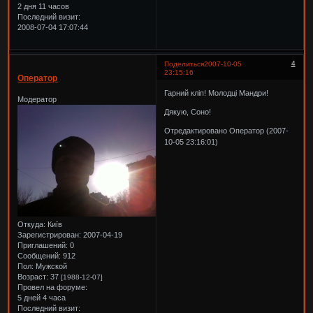
2 дня 11 часов
Последний визит:
2008-07-04 17:07:44
4
Поделиться
2007-10-05
23:15:16
Оператор
Гарний кліп! Молодці Мандри!
Модератор
Дякую, Соно!
Отредактировано Оператор (2007-
10-05 23:16:01)
Откуда:
Київ
Зарегистрирован
: 2007-04-19
Приглашений:
0
Сообщений:
912
Пол:
Мужской
Возраст:
37
[1988-12-07]
Провел на форуме:
5 дней 4 часа
Последний визит: