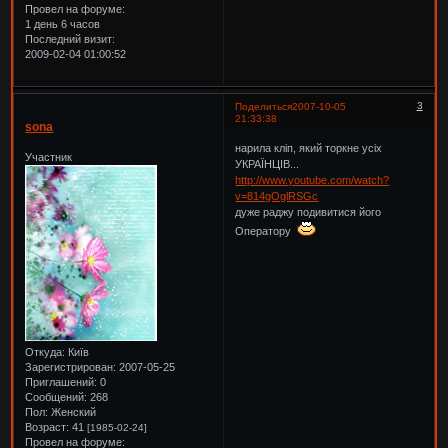
Провел на форуме:
1 день 6 часов
Последний визит:
2009-02-04 01:00:52
3
Поделиться
2007-10-05
21:33:38
sona
нарила кліп, який торкне усіх
Участник
УКРАЇНЦІВ...
http://www.youtube.com/watch?
v=814gOglRSGc
дуже раджу подивитися його
Оператору
Откуда:
Київ
Зарегистрирован
: 2007-05-25
Приглашений:
0
Сообщений:
268
Пол:
Женский
Возраст:
41
[1985-02-24]
Провел на форуме: