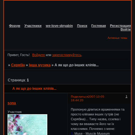
Форум
Участники
we-love-skryabin
Поиск
Гостевая
Регистрация
Войти
Активные темы
Привет, Гость!
Войдите
или
зарегистрируйтесь
.
»
Скрябін
»
Інша музика
»
А як що до інших кліпів...
Страница:
1
А як що до інших кліпів...
1
Поделиться
2007-10-05
18:44:20
sona
Пропоную ділитися враженнями та
Участник
просто кліпами інших гутрів (не
Скрябіна)... Типу назва, ссилка і
чому ви вважаєте його чи їх
классними. Почнемо з мене:
1
. Muse - Muscle Museum