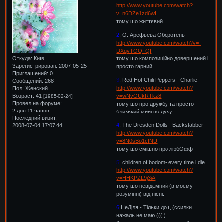
http://www.youtube.com/watch?
v=n6DZe1zd6wI
тому шо життєвий
2
. О. Арефьева Оборотень
http://www.youtube.com/watch?v=-
DXqvTOQ_QI
тому шо композиційно довершений і
Откуда:
Київ
Зарегистрирован
: 2007-05-25
просто гарний
Приглашений:
0
3
. Red Hot Chili Peppers - Charlie
Сообщений:
268
http://www.youtube.com/watch?
Пол:
Женский
v=wNvOUkRTkz8
Возраст:
41
[1985-02-24]
Провел на форуме:
тому шо про дружбу та просто
2 дня 11 часов
близький мені по духу
Последний визит:
4
. The Dresden Dolls - Backstabber
2008-07-04 17:07:44
http://www.youtube.com/watch?
v=8N0sBo1cfNU
тому шо смішно про любОфф
5
. children of bodom- every time i die
http://www.youtube.com/watch?
v=HHKPZL9j3iA
тому шо невідємний (в моєму
розумінні) від пісні.
6
.НеДіля - Тільки дощ (ссилки
нажаль не маю ((( )