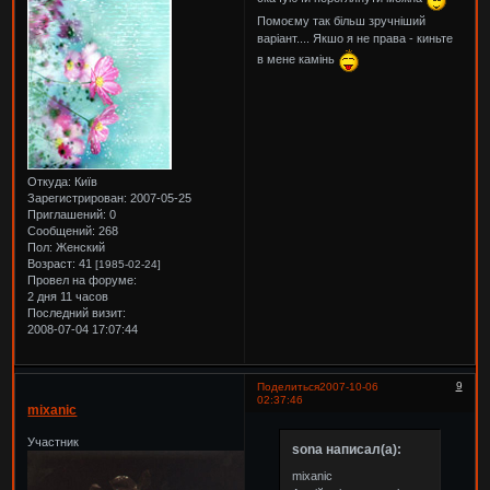
Помоєму так більш зручніший
варіант.... Якшо я не права - киньте
в мене камінь
Откуда:
Київ
Зарегистрирован
: 2007-05-25
Приглашений:
0
Сообщений:
268
Пол:
Женский
Возраст:
41
[1985-02-24]
Провел на форуме:
2 дня 11 часов
Последний визит:
2008-07-04 17:07:44
9
Поделиться
2007-10-06
02:37:46
mixanic
Участник
sona написал(а):
mixanic