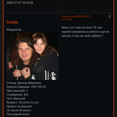
2009-07-07 23:10:58
3
Поделиться
2008-06-07
17:27:05
Алёнка
Жень,это тоже же блог? Я там
Модератор
зарегистрирована,но ничего ещё не
писала. А как же твой хайблог?
Откуда:
Донецк-Макеевка
Зарегистрирован
: 2007-09-23
Приглашений:
0
Сообщений:
402
Пол:
Женский
Возраст:
34
[1992-04-24]
Провел на форуме:
19 часов 56 минут
Последний визит: