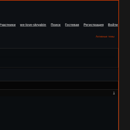
Участники
we-love-skryabin
Поиск
Гостевая
Регистрация
Войти
Активные темы
1