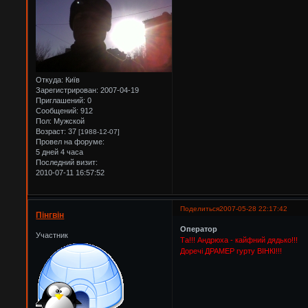
Откуда:
Київ
Зарегистрирован
: 2007-04-19
Приглашений:
0
Сообщений:
912
Пол:
Мужской
Возраст:
37
[1988-12-07]
Провел на форуме:
5 дней 4 часа
Последний визит:
2010-07-11 16:57:52
Поделиться
2007-05-28 22:17:42
Пінгвін
Оператор
Участник
Та!!! Андрюха - кайфний дядько!!!
Доречі ДРАМЕР гурту ВІНКІ!!!