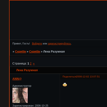
Привет, Гость!
Войдите
или
зарегистрируйтесь
.
»
Скрябін
»
Скрябін
»
Лена Разумная
Страница:
1
2
»
Лена Разумная
Поделиться
2006-12-02 13:07:51
ANN@
Администратор
Зарегистрирован
: 2006-10-25