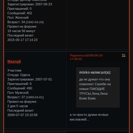
Зарегистрирован
: 2007-09-23
Приглашений:
0
Сообщений:
402
Пол:
Женский
Возраст:
34
[1992-04-24]
Провел на форуме:
19 часов 56 минут
Последний визит:
2015-05-17 17:14:23
51
Поделиться
2008-06-20
17:00:02
Маклай
Участник
misko написал(а):
Откуда:
Одеса
Зарегистрирован
: 2007-07-01
да не думал что она
Приглашений:
0
поменяет Скрябін на
Сообщений:
490
новые ПАЮЩИЕ
Пол:
Мужской
ТРУСЫ,Лена,Лена
Возраст:
37
[1989-04-01]
Боже Боже.
Провел на форуме:
2 дня 5 часов
Последний визит:
а ти просто думки ясніше
2009-07-07 23:10:58
висловлюй...