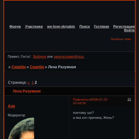
Форум
Участники
we-love-skryabin
Поиск
Гостевая
Регистрация
Войти
Активные темы
Привет, Гость!
Войдите
или
зарегистрируйтесь
.
»
Скрябін
»
Скрябін
»
Лена Разумная
Страница:
«
1
2
Лена Разумная
31
Поделиться
2008-01-22
00:48:56
Аня
поетому шо?
Модератор
а яка хоч причина, Жень?