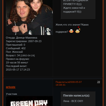
ВСЕМ ПЕРЕДАВАЛА
ПРИВЕТ!!! 8))))
Ждите новостей и
подарков!!! 8)))
Женя,что это значит?Каких
подарков?
Откуда:
Донецк-Макеевка
Зарегистрирован
: 2007-09-23
Приглашений:
0
Сообщений:
402
Пол:
Женский
Возраст:
34
[1992-04-24]
Провел на форуме:
19 часов 56 минут
Последний визит:
2015-05-17 17:14:23
39
Поделиться
2008-05-07
19:48:31
private
Участник
Пінгвін написал(а):
Лена - ВСЕ ОК!!!