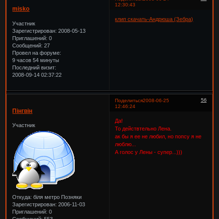
12:30:43
misko
клип скачать-Андрюша (Зебра)
Участник
Зарегистрирован
: 2008-05-13
Приглашений:
0
Сообщений:
27
Провел на форуме:
9 часов 54 минуты
Последний визит:
2008-09-14 02:37:22
56
Поделиться
2008-06-25
12:46:24
Пінгвін
Да!
Участник
То действтельно Лена.
ак бы я ее не любил, но попсу я не
люблю...
А голос у Лены - супер...)))
Откуда:
біля метро Позняки
Зарегистрирован
: 2006-11-03
Приглашений:
0