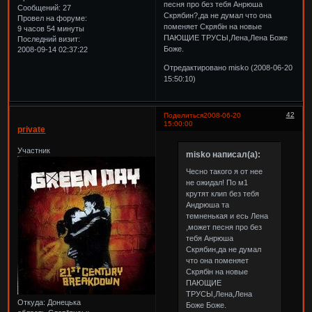
песня про без тебя Анрюша
Сообщений:
27
Скрябин?,да не думал что она
Провел на форуме:
поменяет Скрябін на новые
9 часов 54 минуты
ПАЮЩИЕ ТРУСЫ,Лена,Лена Боже
Последний визит:
Боже.
2008-09-14 02:37:22
Отредактировано misko (2008-06-20
15:50:10)
42
Поделиться
2008-06-20
15:00:00
private
Участник
misko написал(а):
Чесно такого я от нее
не ожидал! По м1
крутят клип без тебя
Андрюша та
темненькая и есь Лена
,может песня про без
тебя Анрюша
Скрябин,да не думал
что она поменяет
Скрябін на новые
ПАЮЩИЕ
ТРУСЫ,Лена,Лена
Откуда:
Донецька
Боже Боже.