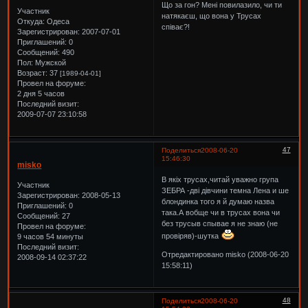
Що за гон? Мені повилазило, чи ти
Участник
натякаєш, що вона у Трусах
Откуда:
Одеса
співає?!
Зарегистрирован
: 2007-07-01
Приглашений:
0
Сообщений:
490
Пол:
Мужской
Возраст:
37
[1989-04-01]
Провел на форуме:
2 дня 5 часов
Последний визит:
2009-07-07 23:10:58
47
Поделиться
2008-06-20
15:46:30
misko
В якіх трусах,читай уважно група
Участник
ЗЕБРА -дві дівчини темна Лена и ше
Зарегистрирован
: 2008-05-13
блондинка того я й думаю назва
Приглашений:
0
така.А вобще чи в трусах вона чи
Сообщений:
27
без трусыв спывае я не знаю (не
Провел на форуме:
провіряв)-шутка
9 часов 54 минуты
Последний визит:
Отредактировано misko (2008-06-20
2008-09-14 02:37:22
15:58:11)
48
Поделиться
2008-06-20