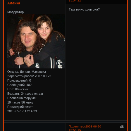
15:54:22
Алёнка
Там точно хоть она?
Модератор
Откуда:
Донецк-Макеевка
Зарегистрирован
: 2007-09-23
Приглашений:
0
Сообщений:
402
Пол:
Женский
Возраст:
34
[1992-04-24]
Провел на форуме:
19 часов 56 минут
Последний визит:
2015-05-17 17:14:23
49
Поделиться
2008-06-20
15:55:15