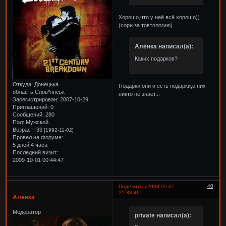
Хорошо,что у неё всё хорошо))
(сори за товтологию)
Алёнка написал(а):
Каких подарков?
Откуда:
Донецька
Подарки они и есть подарки,о них
область.Слов*янськ
никто не знает...
Зарегистрирован
: 2007-10-29
Приглашений:
0
Сообщений:
280
Пол:
Мужской
Возраст:
33
[1992-11-02]
Провел на форуме:
5 дней 4 часа
Последний визит:
2009-10-01 00:44:47
40
Поделиться
2008-05-07
21:33:46
Алёнка
Модератор
private написал(а):