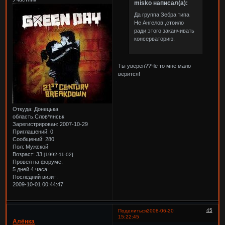
misko написал(а):
Да группа Зебра типа
Не Ангелов ,стоило
ради этого заканчивать
консерваторию.
Ты уверен??Чё то мне мало
верится!
Откуда:
Донецька
область.Слов*янськ
Зарегистрирован
: 2007-10-29
Приглашений:
0
Сообщений:
280
Пол:
Мужской
Возраст:
33
[1992-11-02]
Провел на форуме:
5 дней 4 часа
Последний визит:
2009-10-01 00:44:47
45
Поделиться
2008-06-20
15:22:45
Алёнка