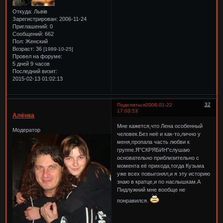
Откуда:
Львів
Зарегистрирован
: 2006-11-24
Приглашений:
0
Сообщений:
662
Пол:
Женский
Возраст:
36
[1989-10-25]
Провел на форуме:
5 дней 9 часов
Последний визит:
2015-02-13 01:02:13
32
Поделиться
2008-01-22
17:03:53
Алёнка
Мне кажется,что Лена особенный
Модератор
человек.Без неё и как-то,лично у
меня,пропала часть любви к
группе.Я"СКРЯБИН"слушаю
основательно приблизительно с
момента её прихода,тогда Кузьма
уже всех повыгонял,и я эту историю
знаю в кратце,и по наслышкам.А
Пидлужний мне вообще не
понравился.