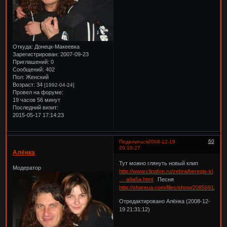
Откуда:
Донецк-Макеевка
Зарегистрирован
: 2007-09-23
Приглашений:
0
Сообщений:
402
Пол:
Женский
Возраст:
34
[1992-04-24]
Провел на форуме:
19 часов 56 минут
Последний визит:
2015-05-17 17:14:23
60
Поделиться
2008-12-19
20:10:27
Алёнка
Тут можно глянуть новый клип
Модератор
http://www.clipafon.ru/zebra/beregis-kl
… a9a5a.html
Песня
http://shareua.com/files/show/2085691/Ber
Отредактировано Алёнка (2008-12-
19 21:31:12)