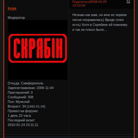
52
Поделиться
2008-06-20
18:10:49
kvaa
Незнаю как вам, но мне их первая
Модератор
песня понравилась) Вроде голос
есть) Хотя в Скрябине ей помоему
и так не плохо было....
Откуда:
Симферополь
Зарегистрирован
: 2006-11-04
Приглашений:
0
Сообщений:
308
Пол:
Мужской
Возраст:
34
[1992-01-26]
Провел на форуме:
1 день 22 часа
Последний визит:
2010-01-24 23:11:11