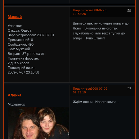
58
Поделиться
2008-07-05
19:53:26
Маклай
Дивився виключно через повагу до
Участник
Лєни... Виконання нічого так,
Откуда:
Одеса
слухабельно, але текст тупий до
Зарегистрирован
: 2007-07-01
огиди... Тупо штамп!
Приглашений:
0
Сообщений:
490
Пол:
Мужской
Возраст:
37
[1989-04-01]
Провел на форуме:
2 дня 5 часов
Последний визит:
2009-07-07 23:10:58
59
Поделиться
2008-07-06
02:33:10
Алёнка
Ждём осени...Нового клипа...
Модератор