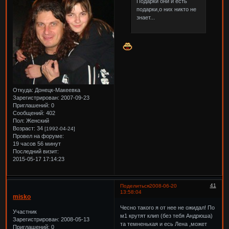
Подарки они и есть
подарки,о них никто не
знает...
Откуда:
Донецк-Макеевка
Зарегистрирован
: 2007-09-23
Приглашений:
0
Сообщений:
402
Пол:
Женский
Возраст:
34
[1992-04-24]
Провел на форуме:
19 часов 56 минут
Последний визит:
2015-05-17 17:14:23
41
Поделиться
2008-06-20
13:58:04
misko
Чесно такого я от нее не ожидал! По
Участник
м1 крутят клип (без тебя Андрюша)
Зарегистрирован
: 2008-05-13
та темненькая и есь Лена ,может
Приглашений:
0