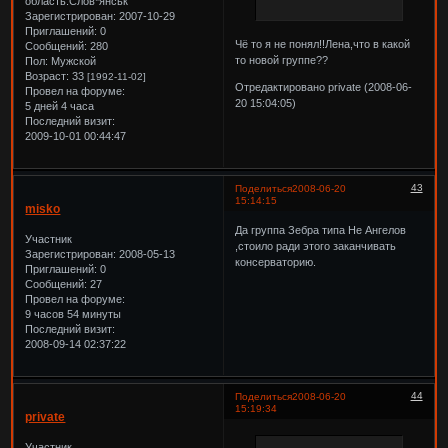
область.Слов*янськ
Зарегистрирован
: 2007-10-29
Приглашений:
0
Чё то я не понял!!Лена,что в какой
Сообщений:
280
то новой группе??
Пол:
Мужской
Возраст:
33
[1992-11-02]
Отредактировано private (2008-06-
Провел на форуме:
20 15:04:05)
5 дней 4 часа
Последний визит:
2009-10-01 00:44:47
43
Поделиться
2008-06-20
15:14:15
misko
Да группа Зебра типа Не Ангелов
Участник
,стоило ради этого заканчивать
Зарегистрирован
: 2008-05-13
консерваторию.
Приглашений:
0
Сообщений:
27
Провел на форуме:
9 часов 54 минуты
Последний визит:
2008-09-14 02:37:22
44
Поделиться
2008-06-20
15:19:34
private
Участник