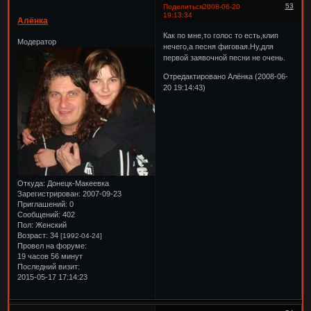
53
Поделиться
2008-06-20
19:13:34
Алёнка
Как по мне,то голос то есть,клип
Модератор
нечего,а песня фиговая.Ну,для
первой заявочной песни не очень.
Отредактировано Алёнка (2008-06-
20 19:14:43)
Откуда:
Донецк-Макеевка
Зарегистрирован
: 2007-09-23
Приглашений:
0
Сообщений:
402
Пол:
Женский
Возраст:
34
[1992-04-24]
Провел на форуме:
19 часов 56 минут
Последний визит:
2015-05-17 17:14:23