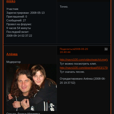
misko
Точно.
Участник
Зарегистрирован
: 2008-05-13
Приглашений:
0
Сообщений:
27
Провел на форуме:
9 часов 54 минуты
Последний визит:
2008-09-14 02:37:22
50
Поделиться
2008-06-20
16:40:44
Алёнка
http://navsi100.com/video/watch/cmgrWHu
Модератор
Тут можно посмотреть клип.
http://navsi100.com/download/553/1750.htm
Тут скачать песню.
Отредактировано Алёнка (2008-06-
20 19:37:52)
Откуда:
Донецк-Макеевка