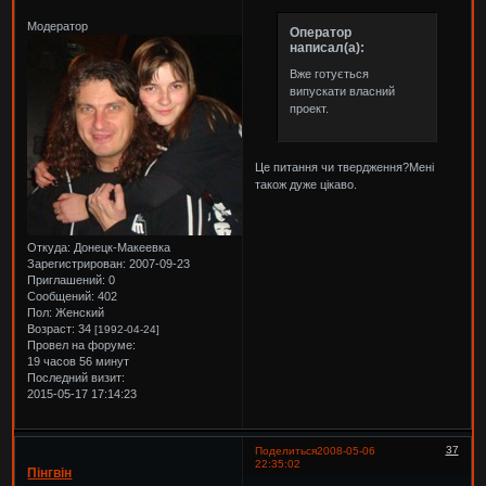
Модератор
Оператор
написал(а):
Вже готується
випускати власний
проект.
Це питання чи твердження?Мені
також дуже цікаво.
Откуда:
Донецк-Макеевка
Зарегистрирован
: 2007-09-23
Приглашений:
0
Сообщений:
402
Пол:
Женский
Возраст:
34
[1992-04-24]
Провел на форуме:
19 часов 56 минут
Последний визит:
2015-05-17 17:14:23
37
Поделиться
2008-05-06
22:35:02
Пінгвін