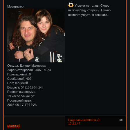
У меня нет слов. Скоро
Модератор
включу,буду стеречь. Нужно
немного убрать в комнате.
Откуда:
Донецк-Макеевка
Зарегистрирован
: 2007-09-23
Приглашений:
0
Сообщений:
402
Пол:
Женский
Возраст:
34
[1992-04-24]
Провел на форуме:
19 часов 56 минут
Последний визит:
2015-05-17 17:14:23
46
Поделиться
2008-06-20
15:22:47
Маклай