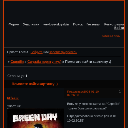
Форум
Участники
we-love-skryabin
Поиск
Гостевая
Регистрация
Войти
Активные темы
Привет, Гость!
Войдите
или
зарегистрируйтесь
.
»
Скрябін
»
Служба порятунку:)
»
Помогите найти картинку :)
Страница:
1
Помогите найти картинку :)
1
Поделиться
2008-01-10
02:26:38
private
Есть ли у кого то картинка "Скрябін"
Участник
только большого размера?
Отредактировано private (2008-01-
10 02:30:56)