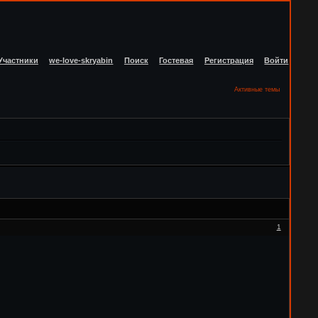
Участники
we-love-skryabin
Поиск
Гостевая
Регистрация
Войти
Активные темы
1