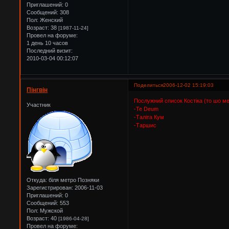
Приглашений:
0
Сообщений:
308
Пол:
Женский
Возраст:
38
[1987-11-24]
Провел на форуме:
1 день 10 часов
Последний визит:
2010-03-04 00:12:07
Поделиться
2006-12-02 15:19:03
Пінгвін
Послужний список Костіка (то шо ме
Участник
-Te Deum
-Таліта Кум
-Таршис
Откуда:
біля метро Позняки
Зарегистрирован
: 2006-11-03
Приглашений:
0
Сообщений:
553
Пол:
Мужской
Возраст:
40
[1986-04-28]
Провел на форуме: