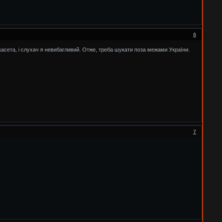
6
 є касета, і слухач я невибагливий. Отже, треба шукати поза межами України.
7