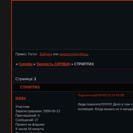
Привет, Гость!
Войдите
или
зарегистрируйтесь
.
»
Скрябін
»
Творчість СКРЯБІН
»
CТРИПТИЗ
Страница:
1
CТРИПТИЗ
Поделиться
2008-05-13 14:02:09
misko
Люди помогите!!!!!!!!!!!!! Дело в 
Участник
коллекции .Когда вышел он я нагоди
Зарегистрирован
: 2008-05-13
Приглашений:
0
Сообщений:
27
Провел на форуме:
9 часов 54 минуты