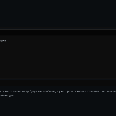
віряв
т оставте емейл когда будет мы сообшим, я уже 3 раза оставлял втечении 3 лет и не 
ии натура.