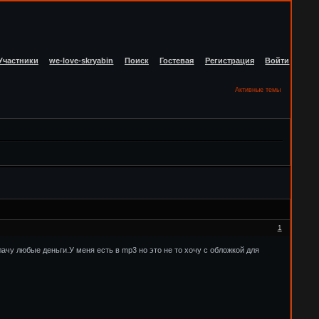
Участники
we-love-skryabin
Поиск
Гостевая
Регистрация
Войти
Активные темы
1
плачу любые деньги.У меня есть в mp3 но это не то хочу с обложкой для