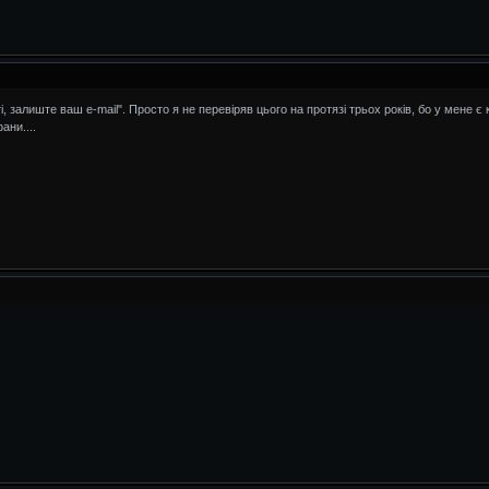
сті, залиште ваш e-mail". Просто я не перевіряв цього на протязі трьох років, бо у мене
ани....