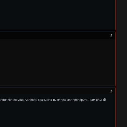
4
5
появлялся он уних.Varibobu скажи как ты вчера мог проверить?Там самый