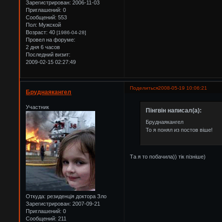
Зарегистрирован
: 2006-11-03
Приглашений:
0
Сообщений:
553
Пол:
Мужской
Возраст:
40
[1986-04-28]
Провел на форуме:
2 дня 6 часов
Последний визит:
2009-02-15 02:27:49
Поделиться
2008-05-19 10:06:21
Бруднаякангел
Участник
Пінгвін написал(а):
Бруднаякангел
То я понял из постов віше!
Та я то побачила)) тік пізніше)
Откуда:
резиденція доктора Зло
Зарегистрирован
: 2007-09-21
Приглашений:
0
Сообщений:
211