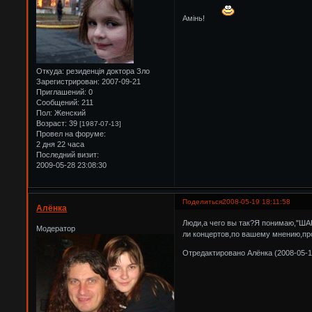
Амінь!
Откуда:
резиденція доктора Зло
Зарегистрирован
: 2007-09-21
Приглашений:
0
Сообщений:
211
Пол:
Женский
Возраст:
39
[1987-07-13]
Провел на форуме:
2 дня 22 часа
Последний визит:
2009-05-28 23:08:30
Поделиться
2008-05-19 18:11:58
Алёнка
Люди,а чего вы так?Я понимаю,"ШАН
Модератор
ли концертов,по вашему мнению,п
Отредактировано Алёнка (2008-05-1