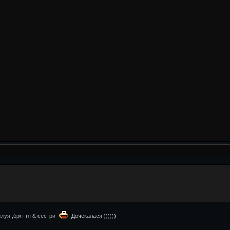
луя ,бряття & сестри!
Дочекалася!))))))