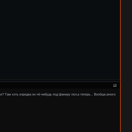
10
? Там хоть изредка он чё-нибудь под фанеру пел,а теперь... Вообще,много