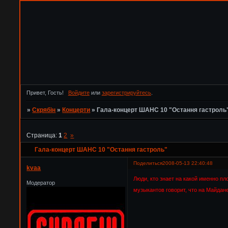
Привет, Гость!
Войдите
или
зарегистрируйтесь
.
»
Скрябін
»
Концерти
»
Гала-концерт ШАНС 10 "Остання гастроль
Страница:
1
2
»
Гала-концерт ШАНС 10 "Остання гастроль"
Поделиться
2008-05-13 22:40:48
kvaa
Люди, кто знает на какой именно пл
Модератор
музыкантов говорит, что на Майдан