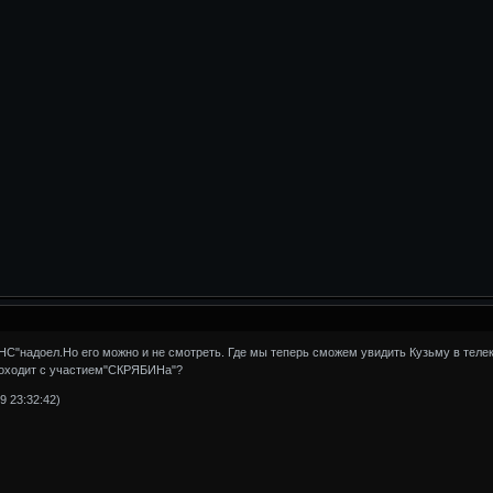
С"надоел.Но его можно и не смотреть. Где мы теперь сможем увидить Кузьму в телеке
роходит с участием"СКРЯБИНа"?
9 23:32:42)