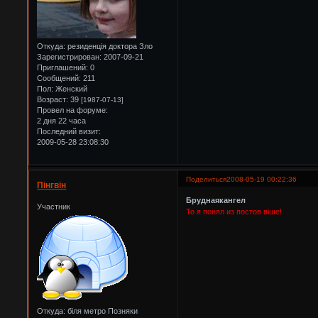
Откуда:
резиденція доктора Зло
Зарегистрирован
: 2007-09-21
Приглашений:
0
Сообщений:
211
Пол:
Женский
Возраст:
39
[1987-07-13]
Провел на форуме:
2 дня 22 часа
Последний визит:
2009-05-28 23:08:30
Поделиться
2008-05-19 00:22:36
Пінгвін
Бруднаякангел
Участник
То я понял из постов віше!
Откуда:
біля метро Позняки