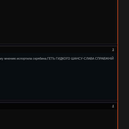
3
акрывают,которая по моему мнению испортила скрябина.ГЕТЬ ГИДКОГО ШАНСУ-СЛАВА СПРАВЖНІЙ
4