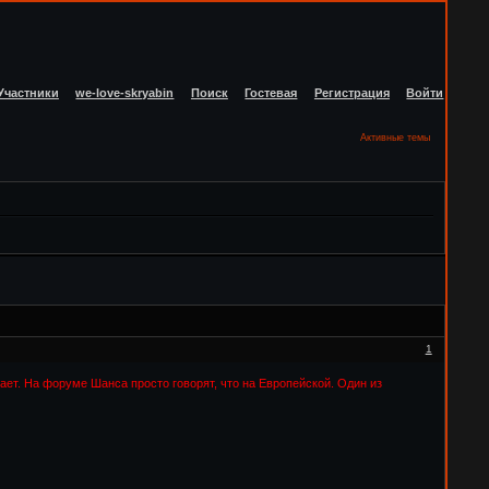
Участники
we-love-skryabin
Поиск
Гостевая
Регистрация
Войти
Активные темы
1
нает. На форуме Шанса просто говорят, что на Европейской. Один из