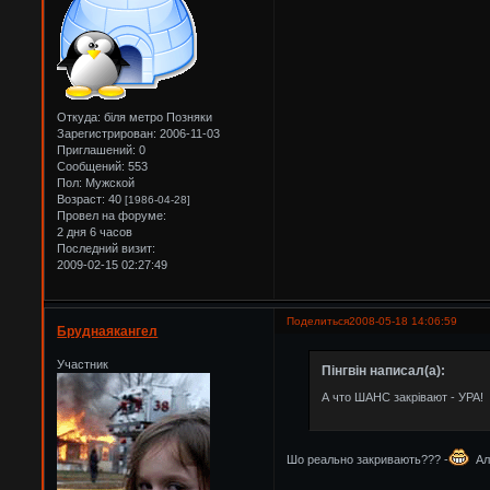
Откуда:
біля метро Позняки
Зарегистрирован
: 2006-11-03
Приглашений:
0
Сообщений:
553
Пол:
Мужской
Возраст:
40
[1986-04-28]
Провел на форуме:
2 дня 6 часов
Последний визит:
2009-02-15 02:27:49
Поделиться
2008-05-18 14:06:59
Бруднаякангел
Участник
Пінгвін написал(а):
А что ШАНС закрівают - УРА!
Шо реально закривають??? -
Алі