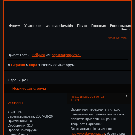
Форум
Участники
we-love-skryabin
Поиск
Гостевая
Регистрация
Войти
Активные темы
Привет, Гость!
Войдите
или
зарегистрируйтесь
.
»
Скрябін
»
Інфа
»
Новий сайт/форум
Страница:
1
Новий сайт/форум
1
Поделиться
2008-06-02
18:03:36
Varibobu
Відсьогодні переходить у стадію
Участник
фінального тестування новий сайт,
Зарегистрирован
: 2007-08-20
повністю присвячений ранній
Приглашений:
0
творчості Скрябіних.
Сообщений:
318
Знаходиться він за адресою:
Провел на форуме:
http://old-skryabin.at.ua
, будемо раді
5 дней 4 часа