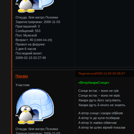
Откуда:
біля метро Позняки
Зарегистрирован
: 2006-11-03
Приглашений:
0
Сообщений:
553
Пол:
Мужской
Возраст:
40
[1986-04-28]
Провел на форуме:
2 дня 6 часов
Последний визит:
2009-02-15 02:27:49
Поделиться
2006-12-05 00:38:07
Пінгвін
«ВітерХмариСонце»
Участник
Сонце встає – воно не гріє
Сонце встає – воно не мріє
Хмари ідуть його затуляють
Хмари ідуть й нічого не знають
А вітер сонце і хмари обійняв
А вітер їх до купи позбирав
А вітер їх навіки обвінчав
А вітер їм шлях вірний показав
Откуда:
біля метро Позняки
Зарегистрирован
: 2006-11-03