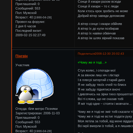
Сонце й хмари разом всюди
Приглашений:
0
Сонце й хмари – то є люди
Сообщений:
553
Коли хтось крок зробить не може
Пол:
Мужской
Добрий вітер завжди допоможе
Возраст:
40
[1986-04-28]
Провел на форуме:
А вітер сонце і хмари обійняв
2 дня 6 часов
А вітер їх до купи позбирав
Последний визит:
А вітер їх навіки обвінчав
2009-02-15 02:27:49
А вітер їм шлях вірний показав
Поделиться
2006-12-30 20:02:43
Пінгвін
«Чому же я тоді…»
Участник
Стук колес, і спогади мої
А за вікном лиш ніч і ліхтарі
І в плеєрі затертий старий диск
Я не забуду твоїх очей то блиск
Я не забуду піднятися вночі
І дивлячись на зірки тихо прошепта
Всі ті слова, що не сказав тобі
Я міг тоді одне – стояти і мовчати…
Откуда:
біля метро Позняки
Чому же я тоді не зміг тобі сказати т
Зарегистрирован
: 2006-11-03
Чому же я тоді не встиг подати руку 
Приглашений:
0
Моя летіла за тобой, від мене відда
Сообщений:
553
Всі мрії вмерли із тобой, а я лишивс
Пол:
Мужской
Возраст:
40
[1986-04-28]