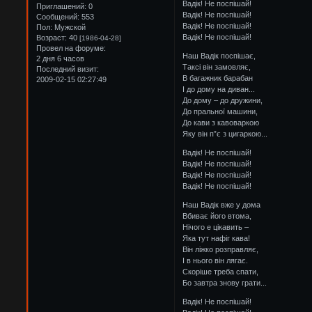
Вадік! Не поспішай!
Приглашений:
0
Вадік! Не поспішай!
Сообщений:
553
Вадік! Не поспішай!
Пол:
Мужской
Вадік! Не поспішай!
Возраст:
40
[1986-04-28]
Провел на форуме:
Наш Вадік поспішає,
2 дня 6 часов
Таксі він замовляє,
Последний визит:
В багажник барабан
2009-02-15 02:27:49
І до дому на диван...
До дому – до дружини,
До пральної машини,
До кави з кавоваркою
Яку він п”є з цигаркою...
Вадік! Не поспішай!
Вадік! Не поспішай!
Вадік! Не поспішай!
Вадік! Не поспішай!
Наш Вадік вже у дома
Вбиває його втома,
Нічого е цікавить –
Яка тут нафіг кава!
Він ліжко розправляє,
І в нього він лягає.
Скоріше треба спати,
Бо завтра знову грати...
Вадік! Не поспішай!