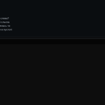
і слова?
і сльоза
лялась ти
я в пустоті