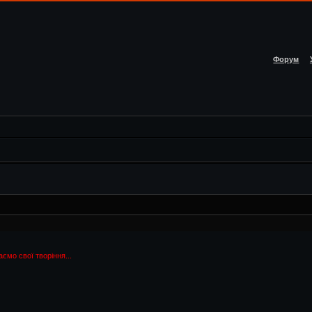
Форум
аємо свої творіння...