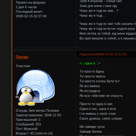
Тебе я втратив – сонця світ
Провел на форуме:
Зник для мене і тане лід
2 дня 6 часов
Чому же я тоді не зміг…?
Последний визит:
Чому же я тоді…
2009-02-15 02:27:49
Чому же я тоді не зміг тобі сказати т
Чому же я тоді не встиг подати руку 
Моя летіла за тобой, від мене відда
Всі мрії вмерли із тобой, а я лишивс
Поделиться
2006-12-31 15:12:01
Пінгвін
«…одна із…»
Участник
Ти просто йдеш
Ти просто мрієш
Ти просто хочеш бути тут
Як всі живеш
Як всі радієш
Як всіх тебе вже не спасуть
Просто ти одна із них
Одна із нас, одна із всіх
Откуда:
біля метро Позняки
І ти живеш у своїх снах
Зарегистрирован
: 2006-11-03
Своїх думках, своїх словах
Приглашений:
0
Сообщений:
553
Ми завжди чуєм
Пол:
Мужской
Завжди бачем
Возраст:
40
[1986-04-28]