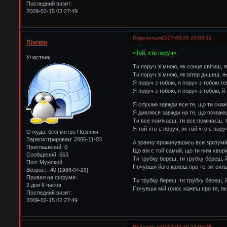
Последний визит:
2009-02-15 02:27:49
Поделиться
2007-03-30 23:03:33
Пінгвін
«Той, хто поруч»
Участник
Ти поруч зі мною, як сонце світиш, 
Ти поруч зі мною, як вітер дишеш, 
Я поруч з тобою, я поруч з тобою т
Я поруч з тобою, я поруч з тобою, й
Я слухаю завжди все те, що ти скаж
Я дивлюся завжди на те, що покаже
Ти все помічаєш, ти все помічаєш, 
Я той хто є поруч, як той хто є пору
Откуда:
біля метро Позняки
Зарегистрирован
: 2006-11-03
А зранку прокинувшись все зрозумі
Приглашений:
0
Що він є той самий, що ти ним хвор
Сообщений:
553
Ти трубку береш, ти трубку береш,
Пол:
Мужской
Почувши його кажеш про те, як сил
Возраст:
40
[1986-04-28]
Провел на форуме:
Ти трубку береш, ти трубку береш,
2 дня 6 часов
Почувши мій голос кажеш про те, я
Последний визит:
2009-02-15 02:27:49
Поделиться
2007-03-30 23:04:28