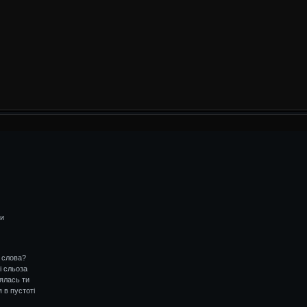
ти
і слова?
і сльоза
лялась ти
я в пустоті