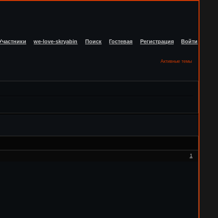
Участники
we-love-skryabin
Поиск
Гостевая
Регистрация
Войти
Активные темы
1