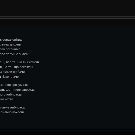
як сонце світиш
як вітер дишеш
епло поглинаю
 про то ти не знаєш
еш, все те, що ти скажеш
ш, на те , що покажеш
та тільки не бачиш
ч гірко плаче
єш, все зрозумієш
ієш, що ти ним хворієш
 його набираєш
ьно кохаєш
 й мене набираєш
к сильно кохаєш