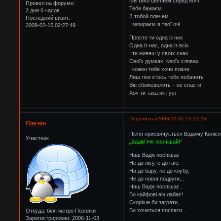
Ми тихо шепчем серед ночі
Провел на форуме:
Тебе бажаєм
2 дня 6 часов
З тобой плачем
Последний визит:
І зазираєм в твої очі
2009-02-15 02:27:49
Просто ти одна із них
Одна із нас, одна із всіх
І ти живеш у своїх снах
Своїх думках, своїх словах
І кожен тебе хоче плаче
Лиш тіки хтось тебе побачить
Він сбожеволить – не спасти
Хоч ти така як і усі
Поделиться
2006-12-31 15:21:26
Пінгвін
Пісня присвячується Вадиму Колісн
Участник
„Вадік! Не поспішай!”
Наш Вадік поспішає
Не до лісу, е до гаю,
На до бару, не до клубу,
Не до нової подруги...
Наш Вадік поспішає ,
Бо кайфові він лабає!
Скоріше би заграти,
Бо хочеться поспати...
Откуда:
біля метро Позняки
Зарегистрирован
: 2006-11-03