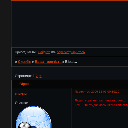
Привет, Гость!
Войдите
или
зарегистрируйтесь
.
»
Скрябін
»
Ваша творчість
»
Вірші...
Страница:
1
2
»
Вірші...
Поделиться
2006-12-05 00:36:29
Пінгвін
Люди творчі не тіка ті шо на сцені...
Участник
Тож... Не стидаємось нікого і виклад