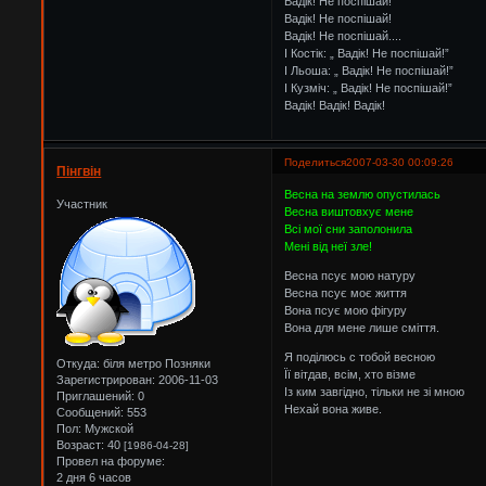
Вадік! Не поспішай!
Вадік! Не поспішай!
Вадік! Не поспішай....
І Костік: „ Вадік! Не поспішай!”
І Льоша: „ Вадік! Не поспішай!”
І Кузміч: „ Вадік! Не поспішай!”
Вадік! Вадік! Вадік!
Поделиться
2007-03-30 00:09:26
Пінгвін
Весна на землю опустилась
Участник
Весна виштовхує мене
Всі мої сни заполонила
Мені від неї зле!
Весна псує мою натуру
Весна псує моє життя
Вона псує мою фігуру
Вона для мене лише сміття.
Я поділюсь с тобой весною
Откуда:
біля метро Позняки
Її вітдав, всім, хто візме
Зарегистрирован
: 2006-11-03
Із ким завгідно, тільки не зі мною
Приглашений:
0
Нехай вона живе.
Сообщений:
553
Пол:
Мужской
Возраст:
40
[1986-04-28]
Провел на форуме:
2 дня 6 часов