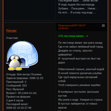
Последний вдох… Запас иссяк
Я подо льдом без кислорода
Зубами… Пальцами… Никак…
Ну всё… Я ухожу под воду….
36
Поделиться
2007-06-07
16:56:52
Пінгвін
«По лестнице вверх…»
Участник
По лестнице вверх три шага назад
Где я не забыл любимый мой город
Дождём по стеклу, запотел
циферблат
И пушечный выстрел не был так
дорог
Обмотанный тканью, умытый водой
В ночей темноте различая улыбки
Откуда:
біля метро Позняки
Где труб караульных вечерний
Зарегистрирован
: 2006-11-03
отбой
Приглашений:
0
Чтоб совершать роковые ошибки
Сообщений:
553
Пол:
Мужской
В полярных пустынях засохших
Возраст:
40
[1986-04-28]
кустов
Провел на форуме:
Мы роем к воде. Умирая от страха
2 дня 6 часов
В пустых лабиринтах от новых
Последний визит:
врагов
2009-02-15 02:27:49