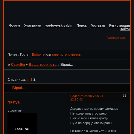
Форум
Участники
we-love-skryabin
Поиск
Гостевая
Регистрация
Войти
Активные темы
Привет, Гость!
Войдите
или
зарегистрируйтесь
.
»
Скрябін
»
Ваша творчість
»
Вірші...
Страница:
«
1
2
Вірші...
31
Поделиться
2007-05-31
23:36:43
Nastya
Дождись меня, прошу, дождись
Участник
Не уходи под утро рано
В окно моё стучат дожди
Ну а на сердце свежи раны
Останься в жизни хоть на миг