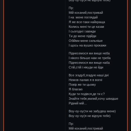
Воу-оу-оу(я не відчую тебе)
Пр:
Мій коханий,постривай
І на мене поглядай
Я же все-таки найкраща
Колись мені ти це казав
І сьогодні і завжди
Ти до мене підійди
Обійми мене сильніше
І щось на вушко прокажи
Піднесемося ми вище неба
І нікого більше нам не треба
Піднесемося ми вище наба
Стій,стій і нікуди не йди
Все згадуб,згадую наші дні
Немов палаю я в вогні
Повір же ти цьому
Я благаю
Куди ти подівся,де ти є?
Знайти тебе,милий,хочу швидше
Рідний мій…
Воу-оу-оу(ти не забудеш мене)
Воу-оу-оу(я не відчую тебе)
Пр:
Мій коханий,постривай