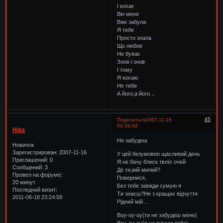
І кохає
Він мене
Вже забула
Я тебе
Просто знала
Що любов
Не буває
Знов і знов
І тому
Я кохаю
Не тебе
А його,а його…
45
Поделиться
2007-11-16
20:36:42
Ніка
Не забудеш
Новичок
Зарегистрирован
: 2007-11-16
У цей безумовно щасливий день
Приглашений:
0
Я не бачу блиск твоїх очей
Сообщений:
3
Де ти,мій милий?
Провел на форуме:
Повернися.
20 минут
Без тебе завжди сумую я
Последний визит:
Ти знаєш?Не з кращих відчуття
2011-06-18 23:24:58
Рідний мій…
Воу-оу-оу(ти не забудеш мене)