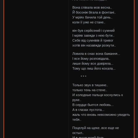
Вона співала мов весна..
Й босоніж бігала в фонтані..
У мріях бачила той день..
коли її уже не стане..
він був серйозний і сумний
І мріяв завжди з нею бути..
Себе від сумнівів й тривог
хотів він назавжди розкути..
Ловила в снах вона бажання...
І все йому розповідала..
лише йому все довіряла...
Тому що лиш його кохала...
* * *
Только звук в тишине..
только тень на стене..
И холодные пальци коснулись к
руке..
В сердце бьется любовь...
А в глазах пустота...
жаль что вновь невозможно увидеть
тебя..
Поцелуй на щеке..все еще не
остыл..
И в душе моей боль..