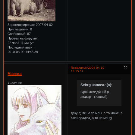
Зарегистрирован
: 2007-04-02
Приглашений:
0
Сообщений:
87
Провел на форуме:
22 часа 11 минут
Последний визит:
2010-03-09 14:45:39
50
Поделиться
2008-04-10
18:15:37
Маюнка
Участник
Sehrg написал(а):
Вірш мелодійний (і
аватар - класний).
дякую) якщо то мені. а то,може, я
вже і зраділа, а то не мені;)