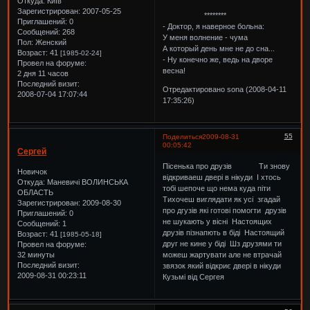
Откуда:
Київ
Зарегистрирован
: 2007-05-25
********
Приглашений:
0
- Доктор, я наверное больна:
Сообщений:
268
У меня волнение - чума
Пол:
Женский
А который день мне не до сна...
Возраст:
41
[1985-02-24]
- Ну конечно же, ведь на дворе
Провел на форуме:
весна!
2 дня 11 часов
Последний визит:
Отредактировано sona (2008-04-11
2008-07-04 17:07:44
17:35:26)
55
Поделиться
2009-08-31
00:05:42
Сергей
Пісенька про друзів Ти знову
Новичок
відкриваеш двері в нікуди І хтось
Откуда:
Маневичі ВОЛИНСЬКА
тобі шепоче що нема куда піти
ОБЛАСТЬ
Тихочеш виглядати як усі згадай
Зарегистрирован
: 2009-08-30
про дгузів які готові помогти друзів
Приглашений:
0
не шукають у вісні Настоящих
Сообщений:
1
друзів пізнапють в біді Настоящий
Возраст:
41
[1985-05-18]
друг не кине у біді Шз друзями ти
Провел на форуме:
можеш жартувати але не втрачай
32 минуты
Последний визит:
звязок який відкриє двері в нікуди
2009-08-31 00:23:11
Кузьмі від Сергея