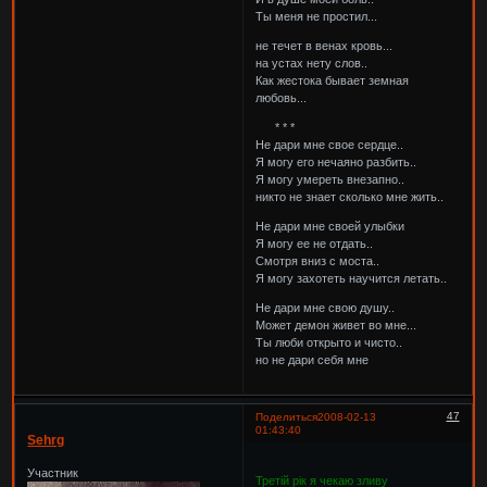
Ты меня не простил...
не течет в венах кровь...
на устах нету слов..
Как жестока бывает земная
любовь...
* * *
Не дари мне свое сердце..
Я могу его нечаяно разбить..
Я могу умереть внезапно..
никто не знает сколько мне жить..
Не дари мне своей улыбки
Я могу ее не отдать..
Смотря вниз с моста..
Я могу захотеть научится летать..
Не дари мне свою душу..
Может демон живет во мне...
Ты люби открыто и чисто..
но не дари себя мне
47
Поделиться
2008-02-13
01:43:40
Sehrg
Участник
Третій рік я чекаю зливу