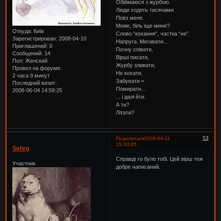
Обіймаюся з журбою.
Люди ходять тисячами
Повз мене.
Може, біль іще мине?
Откуда:
Київ
Слово “кохання”, частка “не”.
Зарегистрирован
: 2008-04-10
Напруга. Мегавати...
Приглашений:
0
Почну співати,
Сообщений:
14
Вірші писати,
Пол:
Женский
Журбу зливати,
Провел на форуме:
Не кохати,
2 часа 9 минут
Забувати =
Последний визит:
Помирати...
2008-06-04 14:59:25
... і далі йти.
А ти?
Літати?
53
Поделиться
2008-04-11
15:33:05
Sehrg
Справді то було тобі. Цей вірш теж
Участник
добре написаний.