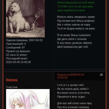
Змила бруд щоб на всій землі
Та й без того ти так щаслива
Цим подобаєшся мені
В'януть квіти, вмирають трави
Під ногами все більш асфальт
Ми з тобою зовсім не пара
Та й не будем мабуть на жаль
Я не можу більш сумувати
Ще десь квіти є польові
Зарегистрирован
: 2007-04-02
Їх востаннє дозволь зібрати
Приглашений:
0
Щоб прикрасили дім тобі.
Сообщений:
87
Провел на форуме:
22 часа 11 минут
Последний визит:
2010-03-09 14:45:39
48
Поделиться
2008-04-10
15:02:58
Маюнка
І хто я є у цьому світі
Участник
Як не осіння даль небес?
Всі мене хочуть їсти-пити,
Пірнаючи в імлу чудес.
Для вас мій голос-наче ліра,
Про все розкаже наперед