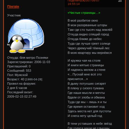
34
Поделиться
2007-06-07
16:55:14
Пінгвін
«Чистые страницы…»
Участник
В моё разбитое окно
В мои разорванные шторы
Там где сто тысяч над землёй
Откуда видно спящий город
Откуда ближе до небес
Туда где лучше греет солнце
Через дремучий тёмный лес
В мою квартиру мы вернёмся
Откуда:
біля метро Позняки
И кружка чая на столе
Зарегистрирован
: 2006-11-03
И книги мятые страницы
Приглашений:
0
И надпись мелом а стене
Сообщений:
553
«…Пускай мне всё это
Пол:
Мужской
приснится…»
Возраст:
40
[1986-04-28]
Провел на форуме:
В дыму потухших сигарет
2 дня 6 часов
В плену у сизого тумана
Последний визит:
Где наши мысли и мечты
2009-02-15 02:27:49
Вдали от злобы и обмана
Туда где мы – лишь я и ты
Где время остановит ход
Здесь места нет для пустоты
И снега нету целый год
В тени уставших в небе звёзд
Где голоса наши не слышны