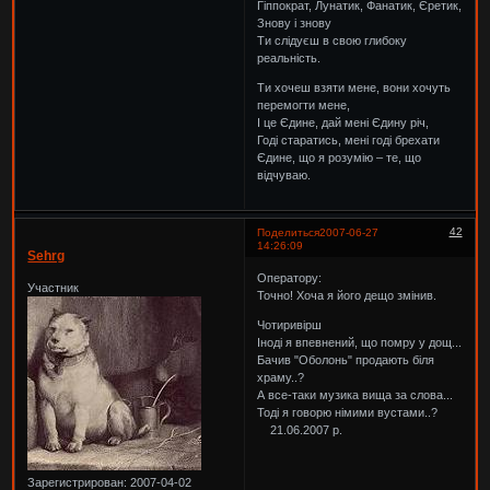
Гіппократ, Лунатик, Фанатик, Єретик,
Знову і знову
Ти слідуєш в свою глибоку
реальність.
Ти хочеш взяти мене, вони хочуть
перемогти мене,
І це Єдине, дай мені Єдину річ,
Годі старатись, мені годі брехати
Єдине, що я розумію – те, що
відчуваю.
42
Поделиться
2007-06-27
14:26:09
Sehrg
Оператору:
Участник
Точно! Хоча я його дещо змінив.
Чотиривірш
Іноді я впевнений, що помру у дощ...
Бачив "Оболонь" продають біля
храму..?
А все-таки музика вища за слова...
Тоді я говорю німими вустами..?
21.06.2007 р.
Зарегистрирован
: 2007-04-02