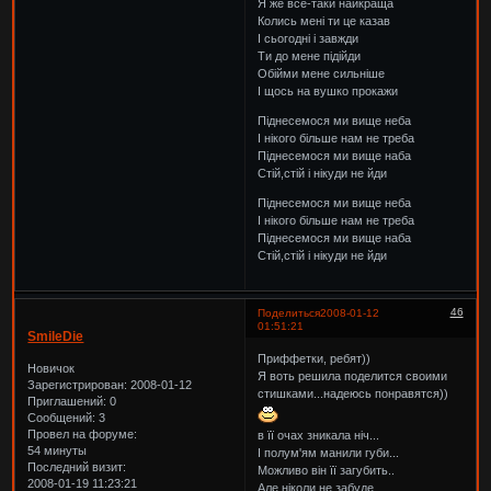
Я же все-таки найкраща
Колись мені ти це казав
І сьогодні і завжди
Ти до мене підійди
Обійми мене сильніше
І щось на вушко прокажи
Піднесемося ми вище неба
І нікого більше нам не треба
Піднесемося ми вище наба
Стій,стій і нікуди не йди
Піднесемося ми вище неба
І нікого більше нам не треба
Піднесемося ми вище наба
Стій,стій і нікуди не йди
46
Поделиться
2008-01-12
01:51:21
SmileDie
Приффетки, ребят))
Новичок
Я воть решила поделится своими
Зарегистрирован
: 2008-01-12
стишками...надеюсь понравятся))
Приглашений:
0
Сообщений:
3
Провел на форуме:
в її очах зникала ніч...
54 минуты
І полум'ям манили губи...
Последний визит:
Можливо він її загубить..
2008-01-19 11:23:21
Але ніколи не забуде..