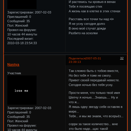
И растекись ты кровью в венах
Тебе я посвящаю стих
А жизнь как в клетке в этих стенах
Зарегистрирован
: 2007-02-03
Приглашений:
0
Расставь все точки ты над «і»
Сообщений:
35
Я не усну сегодня долго
Пол:
Женский
В окно моё стучат дожди
Провел на форуме:
Разбито на осколки
10 часов 44 минуты
Последний визит:
2010-03-18 23:54:33
32
Поделиться
2007-05-31
23:39:13
Nastya
Так сложно быть с тобою вместе,
Участник
Но без тебя я тоже не смогу.
Привет своей передавай невесте.
Сегодня ночью без тебя усну.
Прости меня, что только твоё имя
Шепчу я ночью....Знаешь.... Ну и
что ж...
Я лишь одну звезду себе оставлю в
Зарегистрирован
: 2007-02-03
мире...
Приглашений:
0
Тебя... и мы же знаем, что всерьёз...
Сообщений:
35
Пол:
Женский
сорри за такое количество... мне
Провел на форуме:
это было надо...щас такой
10 часов 44 минуты