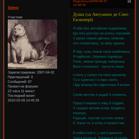
56
Поделиться
2009-08-31
14:48:56
Sehrg
Душа (за Антуаном де Сент-
Участник
Екзюперi)
Я нiби був звичайним подорожнiм,
Що геть раптово на шляху порожнiм
У ранах тяжких дiвчину побачив,
Хоч непритомну, та живу одначе.
Й бiду чужу немов свою прийнявши,
Я пiдiйшов i, бережно пiднявши,
Понiс, немов троянду найцiннiшу
Вона схилилася - заснула лише.
Зарегистрирован
: 2007-04-02
i спить у смертi на плечi крилатiм,
Приглашений:
0
Та в зцiлення її я вiрю свято,
Сообщений:
87
i йду вперед без вiдпочинку й втоми
Провел на форуме:
-
22 часа 11 минут
Своїм життям я радий її сповнить.
Последний визит:
2010-03-09 14:45:39
Паростi вирвав я гнiву й гординi,
З серцем легким всяку заздрiсть
покинув,
Радощiв, смуткiв суєтних немає -
Є тiльки ти, в котру я проростаю:
В сяйвi очей я, у свiтлi довкола
Злата волосся. Зцiлишся ти скоро,