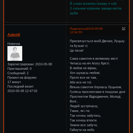
Й слово молитви покажу я тобi
З сильним корiнням завжди квiтла
щоби.
57
Поделиться
2010-05-08
12:34:55
Aalexiil
Присвячується моїй Дівчині, Луцьку
Новичок
та Кузьмі =)
Це пісня!
Сама самотня в великому місті
Читаєш на ніч Агату Крісті.
Зарегистрирован
: 2010-05-08
В любов не віриш,
Приглашений:
0
Хоч шукаєш любові.
Сообщений:
2
Провел на форуме:
Проте все не там,
17 минут
Або все не тої.
Последний визит:
Вільна самотня блукаєш Луцьком,
2010-05-08 12:47:02
Гуляєш проспектами в пошуках долі
Проспектом Відродження, Молоді,
Волі…
Людей зустрічаєш,
Таких, як і ти.
Так хочеш забутись,
Так хочеш втекти.
Земне все забути,
Гайнути на небо.