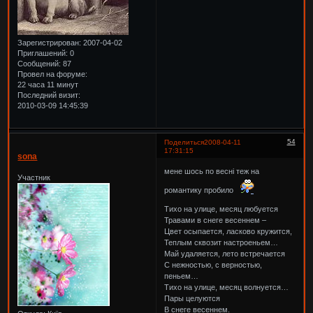
Зарегистрирован
: 2007-04-02
Приглашений:
0
Сообщений:
87
Провел на форуме:
22 часа 11 минут
Последний визит:
2010-03-09 14:45:39
54
Поделиться
2008-04-11
17:31:15
sona
мене шось по весні теж на
Участник
романтику пробило
Тихо на улице, месяц любуется
Травами в снеге весеннем –
Цвет осыпается, ласково кружится,
Теплым сквозит настроеньем…
Май удаляется, лето встречается
С нежностью, с верностью,
пеньем…
Тихо на улице, месяц волнуется…
Пары целуются
В снеге весеннем.