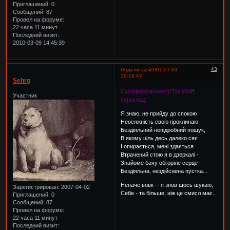
Приглашений:
0
Сообщений:
87
Провел на форуме:
22 часа 11 минут
Последний визит:
2010-03-09 14:45:39
43
Поделиться
2007-07-03
19:16:47
Sehrg
Сапфір(фрагмент)(Tilo Wolff,
Участник
переклад)
Я знаю, не прийду до спокою
Неосяжність свою проклинаю
Бездіяльний непідробний пошук,
В якому ціль десь далеко сяє
І опирається, мені здається
Втрачений стою я в дзеркалі -
Знайоме бачу обгоріле серце
Бездіяльна, нездійснена пустка...
Неначе вовк -- я знов щось шукаю,
Зарегистрирован
: 2007-04-02
Себе - та більше, ніж це смисл має.
Приглашений:
0
Сообщений:
87
Провел на форуме:
22 часа 11 минут
Последний визит: