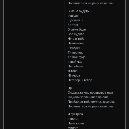
Посиплеться на рану наче сіль
В мене будуть
Інші дні
Щасливіші
За твої
В мене буде
Все чудово
Ну а в тебе
Незнайомо
І згадаєш
Ти про нас
Та вже буде
Інший час
Не побачу
Я тебе
Ні учора
Ні тепер,ні тепер
Пр:
Оо,іди,вже час прощатись нам
Оо,коли залишишся на сам
Прийде до тебе смуток звідусіль
Посиплеться на рану наче сіль
Я зустріла
Іншого
Наче казка
Милого