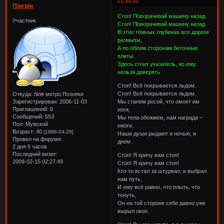
01:49:46
Пінгвін
Стоп! Поворачивай машину назад.
Участник
Стоп! Поворачивай машину назад.
В этих тёмных глубинах все дороги
размыты,
А по обеим сторонам бетонные
плиты.
Здесь стоит указатель, но ему
нельзя доверять
Стоп! Всё покрывается льдом.
Стоп! Всё покрывается льдом.
Откуда:
біля метро Позняки
Зарегистрирован
: 2006-11-03
Мы станем росой, что омоет им
Приглашений:
0
ноги,
Сообщений:
553
Мы тела обожжем, нам награда –
Пол:
Мужской
ожоги.
Возраст:
40
[1986-04-28]
Наши души рыдают и ночью, и
Провел на форуме:
днем.
2 дня 6 часов
Последний визит:
Стоп! Я кричу вам стоп!
2009-02-15 02:27:49
Стоп! Я кричу вам стоп!
Кто-то встал за штурвал, и выбрал
нам путь,
И ему всё равно, что плыть, что
тонуть,
Он на той стороне себе давно уже
вырыл окоп.