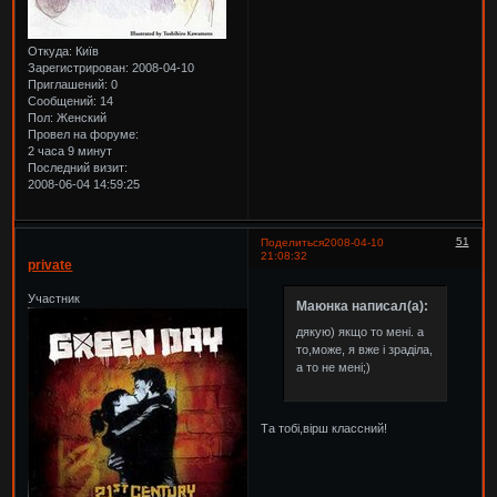
Откуда:
Київ
Зарегистрирован
: 2008-04-10
Приглашений:
0
Сообщений:
14
Пол:
Женский
Провел на форуме:
2 часа 9 минут
Последний визит:
2008-06-04 14:59:25
51
Поделиться
2008-04-10
21:08:32
private
Участник
Маюнка написал(а):
дякую) якщо то мені. а
то,може, я вже і зраділа,
а то не мені;)
Та тобі,вірш классний!