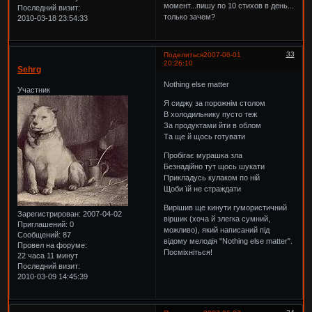
момент...пишу по 10 стихов в день...
Последний визит:
только зачем?
2010-03-18 23:54:33
33
Поделиться
2007-06-01
20:26:10
Sehrg
Nothing else matter
Участник
Я сиджу за порожнім столом
В холодильнику пусто теж
За продуктами йти в облом
Та ще й щось готувати
Пробігає мурашка зла
Безнадійно тут щось шукати
Прикладусь кулаком по ній
Щоби їй не страждати
Вирішив ще кинути гумористичний
Зарегистрирован
: 2007-04-02
віршик (хоча й злегка сумний,
Приглашений:
0
можливо), який написаний під
Сообщений:
87
відому мелодія "Nothing else matter".
Провел на форуме:
Посміхніться!
22 часа 11 минут
Последний визит:
2010-03-09 14:45:39