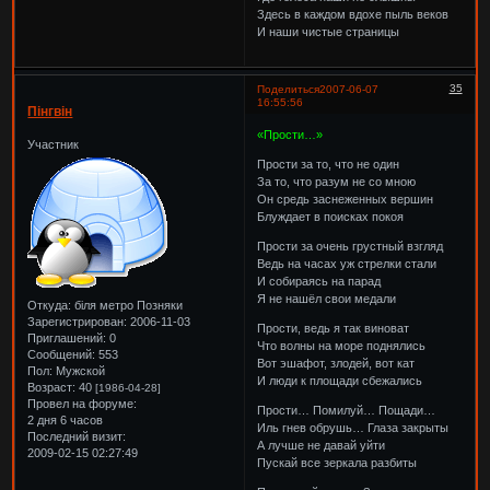
Здесь в каждом вдохе пыль веков
И наши чистые страницы
35
Поделиться
2007-06-07
16:55:56
Пінгвін
«Прости…»
Участник
Прости за то, что не один
За то, что разум не со мною
Он средь заснеженных вершин
Блуждает в поисках покоя
Прости за очень грустный взгляд
Ведь на часах уж стрелки стали
И собираясь на парад
Я не нашёл свои медали
Откуда:
біля метро Позняки
Зарегистрирован
: 2006-11-03
Прости, ведь я так виноват
Приглашений:
0
Что волны на море поднялись
Сообщений:
553
Вот эшафот, злодей, вот кат
Пол:
Мужской
И люди к площади сбежались
Возраст:
40
[1986-04-28]
Провел на форуме:
Прости… Помилуй… Пощади…
2 дня 6 часов
Иль гнев обрушь… Глаза закрыты
Последний визит:
А лучше не давай уйти
2009-02-15 02:27:49
Пускай все зеркала разбиты