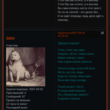
Стоп! Вы как хотите, а я выхожу.
Стоп! Вы как хотите, а я выхожу.
Вы сами взялись нести этот крест,
Но он не святой – его делал бес,
И он ждет впереди, ведь дело идёт к
платежу.
39
Поделиться
2007-06-26
18:19:18
Sehrg
*Дерева плакали*
Участник
Стіна, стіна, іще одна,
Асфальт, бетон і темне шкло.
Важке повітря у вікно
Ним хорим вітром занесло.
Нечиста вода, нечистий пісок -
Міста, пустелі, люди.
Куди не ступиш лише крок -
Вони вже поруч всюди.
Тихий шелест листя,
Зарегистрирован
: 2007-04-02
В озерці жаби квакали,
Приглашений:
0
Ліс у багряному намисті,
Сообщений:
87
А дерева плакали.
Провел на форуме:
22 часа 11 минут
Последний визит: