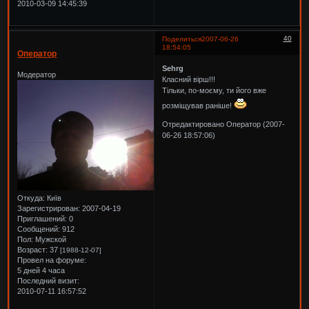
2010-03-09 14:45:39
40
Поделиться
2007-06-26
18:54:05
Оператор
Sehrg
Модератор
Класний вірш!!!
Тільки, по-моєму, ти його вже
розміщував раніше!
Отредактировано Оператор (2007-
06-26 18:57:06)
Откуда:
Київ
Зарегистрирован
: 2007-04-19
Приглашений:
0
Сообщений:
912
Пол:
Мужской
Возраст:
37
[1988-12-07]
Провел на форуме:
5 дней 4 часа
Последний визит:
2010-07-11 16:57:52