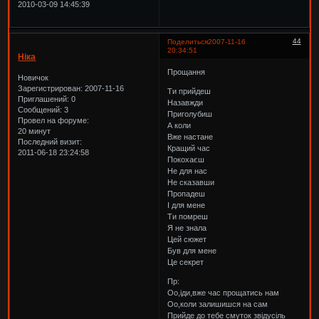
2010-03-09 14:45:39
44
Поделиться
2007-11-16
20:34:51
Ніка
Прощання
Новичок
Зарегистрирован
: 2007-11-16
Ти прийдеш
Приглашений:
0
Назавжди
Сообщений:
3
Приголубиш
Провел на форуме:
А коли
20 минут
Вже настане
Последний визит:
Кращий час
2011-06-18 23:24:58
Покохаєш
Не для нас
Не сказавши
Пропадеш
І для мене
Ти помреш
Я не знала
Цей сюжет
Був для мене
Це секрет
Пр:
Оо,іди,вже час прощатись нам
Оо,коли залишишся на сам
Прийде до тебе смуток звідусіль