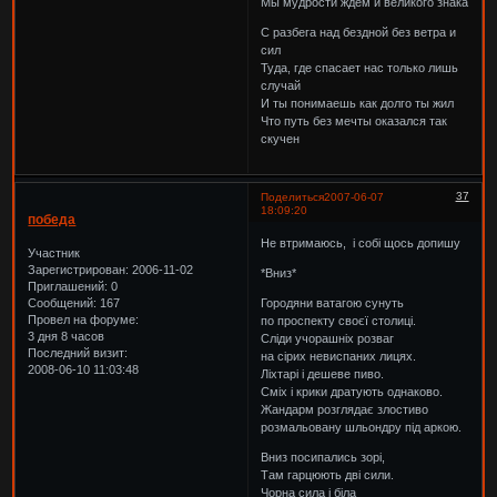
Мы мудрости ждём и великого знака
С разбега над бездной без ветра и
сил
Туда, где спасает нас только лишь
случай
И ты понимаешь как долго ты жил
Что путь без мечты оказался так
скучен
37
Поделиться
2007-06-07
18:09:20
победа
Не втримаюсь, і собі щось допишу
Участник
Зарегистрирован
: 2006-11-02
*Вниз*
Приглашений:
0
Сообщений:
167
Городяни ватагою сунуть
Провел на форуме:
по проспекту своєї столиці.
3 дня 8 часов
Сліди учорашніх розваг
Последний визит:
на сірих невиспаних лицях.
2008-06-10 11:03:48
Ліхтарі і дешеве пиво.
Сміх і крики дратують однаково.
Жандарм розглядає злостиво
розмальовану шльондру під аркою.
Вниз посипались зорі,
Там гарцюють дві сили.
Чорна сила і біла