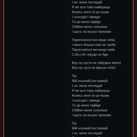
І на мене поглядай
Я же все-таки найкраща
Колись мені ти це казав
І сьогодні і завжди
Ти до мене підійди
Обійми мене сильніше
І щось на вушко прокажи
Піднесемося ми вище неба
І нікого більше нам не треба
Піднесемося ми вище наба
Стій,стій і нікуди не йди
Воу-оу-оу(ти не забудеш мене)
Воу-оу-оу(я не відчую тебе)
Пр:
Мій коханий,постривай
І на мене поглядай
Я же все-таки найкраща
Колись мені ти це казав
І сьогодні і завжди
Ти до мене підійди
Обійми мене сильніше
І щось на вушко прокажи
Пр:
Мій коханий,постривай
І на мене поглядай