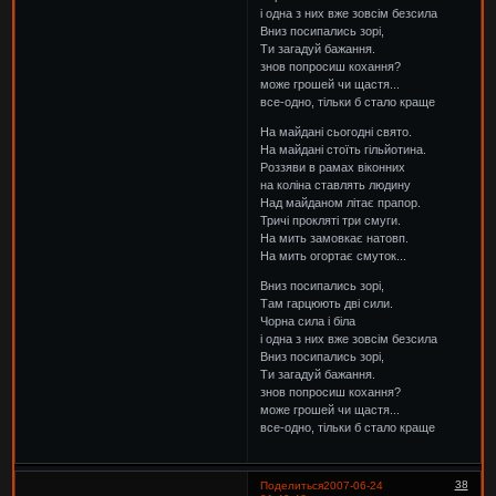
і одна з них вже зовсім безсила
Вниз посипались зорі,
Ти загадуй бажання.
знов попросиш кохання?
може грошей чи щастя...
все-одно, тільки б стало краще
На майдані сьогодні свято.
На майдані стоїть гільйотина.
Роззяви в рамах віконних
на коліна ставлять людину
Над майданом літає прапор.
Тричі прокляті три смуги.
На мить замовкає натовп.
На мить огортає смуток...
Вниз посипались зорі,
Там гарцюють дві сили.
Чорна сила і біла
і одна з них вже зовсім безсила
Вниз посипались зорі,
Ти загадуй бажання.
знов попросиш кохання?
може грошей чи щастя...
все-одно, тільки б стало краще
38
Поделиться
2007-06-24