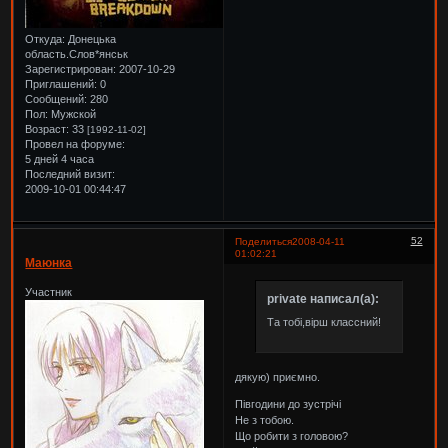
Откуда:
Донецька
область.Слов*янськ
Зарегистрирован
: 2007-10-29
Приглашений:
0
Сообщений:
280
Пол:
Мужской
Возраст:
33
[1992-11-02]
Провел на форуме:
5 дней 4 часа
Последний визит:
2009-10-01 00:44:47
52
Поделиться
2008-04-11
01:02:21
Маюнка
Участник
private написал(а):
Та тобі,вірш классний!
дякую) приємно.
Півгодини до зустрічі
Не з тобою.
Що робити з головою?