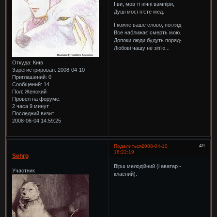
І ви, мов ті нічні вампіри,
Душі моєї п’єте мед.
І кожне ваше слово, погляд
Все наближає смерть мою.
Допоки люди будуть поряд-
Любові чашу не зіп’ю...
Откуда:
Київ
Зарегистрирован
: 2008-04-10
Приглашений:
0
Сообщений:
14
Пол:
Женский
Провел на форуме:
2 часа 9 минут
Последний визит:
2008-06-04 14:59:25
49
Поделиться
2008-04-10
16:22:19
Sehrg
Вірш мелодійний (і аватар -
Участник
класний).