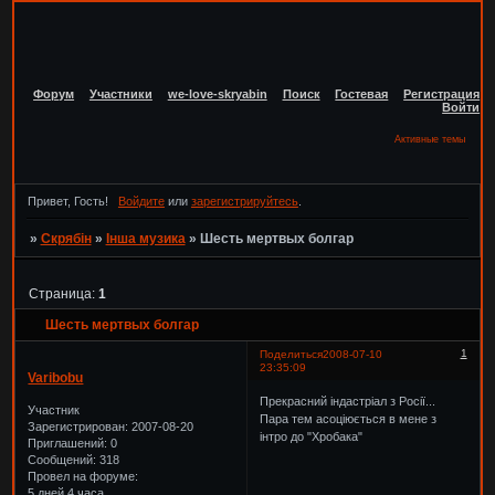
Форум
Участники
we-love-skryabin
Поиск
Гостевая
Регистрация
Войти
Активные темы
Привет, Гость!
Войдите
или
зарегистрируйтесь
.
»
Скрябін
»
Інша музика
»
Шесть мертвых болгар
Страница:
1
Шесть мертвых болгар
1
Поделиться
2008-07-10
23:35:09
Varibobu
Прекрасний індастріал з Росії...
Участник
Пара тем асоціюється в мене з
Зарегистрирован
: 2007-08-20
інтро до "Хробака"
Приглашений:
0
Сообщений:
318
Провел на форуме:
5 дней 4 часа