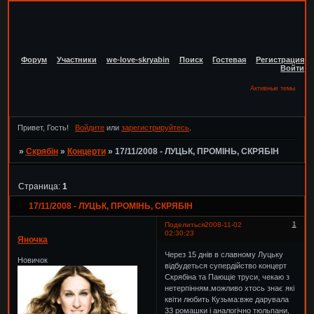
Форум
Участники
we-love-skryabin
Поиск
Гостевая
Регистрация
Войти
Активные темы
Привет, Гость!
Войдите
или
зарегистрируйтесь
.
»
Скрябін
»
Концерти
»
17/11/2008 - ЛУЦЬК, ПРОМІНЬ, СКРЯБІН
Страница:
1
17/11/2008 - ЛУЦЬК, ПРОМІНЬ, СКРЯБІН
1
Поделиться
2008-11-02
02:30:23
Яночка
Через 15 днів в славному Луцьку
Новичок
відбудеться супердійство концерт
Скрябіна та Пающіе труси, чекаю з
нетерпінням.можливо хтось знає які
квіти любить Кузьма:вже дарувала
33 ромашки і аналогічно тюльпани,