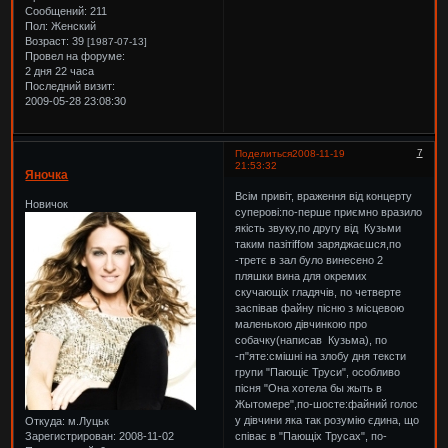
Сообщений:
211
Пол:
Женский
Возраст:
39
[1987-07-13]
Провел на форуме:
2 дня 22 часа
Последний визит:
2009-05-28 23:08:30
7
Поделиться
2008-11-19
21:53:32
Яночка
Всім привіт, враження від концерту
Новичок
суперові:по-перше приємно вразило
якість звуку,по другу від Кузьми
таким пазітіffом заряджаєшся,по
-третє в зал було винесено 2
пляшки вина для окремих
скучающіх гладячів, по четверте
заспівав файну пісню з місцевою
маленькою дівчинкою про
собачку(написав Кузьма), по
-п"яте:смішні на злобу дня тексти
групи "Пающіє Труси", особливо
пісня "Она хотела бы жыть в
Жытомере",по-шосте:файний голос
у дівчини яка так розумію єдина, що
Откуда:
м.Луцьк
співає в "Пающіх Трусах", по-
Зарегистрирован
: 2008-11-02