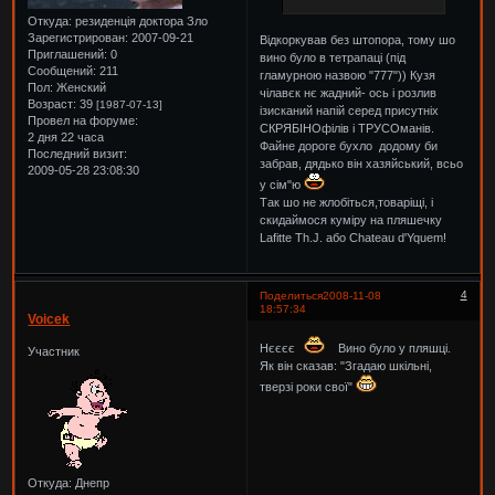
Откуда:
резиденція доктора Зло
Зарегистрирован
: 2007-09-21
Відкоркував без штопора, тому шо
Приглашений:
0
вино було в тетрапаці (під
Сообщений:
211
гламурною назвою "777")) Кузя
Пол:
Женский
чілавєк нє жадний- ось і розлив
Возраст:
39
[1987-07-13]
ізисканий напій серед присутніх
Провел на форуме:
СКРЯБІНОфілів і ТРУСОманів.
2 дня 22 часа
Файне дороге бухло додому би
Последний визит:
забрав, дядько він хазяйський, всьо
2009-05-28 23:08:30
у сім"ю
Так шо не жлобіться,товаріщі, і
скидаймося куміру на пляшечку
Lafitte Th.J. або Chateau d'Yquem!
4
Поделиться
2008-11-08
18:57:34
Voicek
Нєєєє
Вино було у пляшці.
Участник
Як він сказав: "Згадаю шкільні,
тверзі роки свої"
Откуда:
Днепр