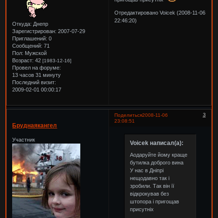
Отредактировано Voicek (2008-11-06
22:46:20)
Откуда:
Днепр
Зарегистрирован
: 2007-07-29
Приглашений:
0
Сообщений:
71
Пол:
Мужской
Возраст:
42
[1983-12-16]
Провел на форуме:
13 часов 31 минуту
Последний визит:
2009-02-01 00:00:17
3
Поделиться
2008-11-06
23:08:51
Бруднаякангел
Участник
Voicek написал(а):
Аодаруйте йому краще
бутилка доброго вина
У нас в Дніпрі
нещодавно так і
зробили. Так він її
відкрокував без
штопора і пригощав
присутніх