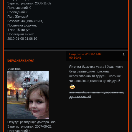
Зарегистрирован
: 2008-11-02
Приглашений:
0
Сообщений:
8
Пол:
Женский
Возраст:
44
[1982-01-04]
Провел на форуме:
1 час 15 минут
Последний визит:
2010-01-08 21:06:10
6
Поделиться
2008-11-09
00:39:41
Бруднаякангел
Яночка
будь-яка увага і будь -кому
Участник
буде завше дуже приємна,
неважливо шо ти даруєш- квіти це
чи шось інше,головне це від душі!
але нейлібше тішить подароване від
душі бабло..ой
Откуда:
резиденція доктора Зло
Зарегистрирован
: 2007-09-21
Приглашений:
0