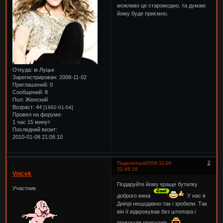
можливо це старомодно, та думаю
йому буде приємно.
Откуда:
м.Луцьк
Зарегистрирован
: 2008-11-02
Приглашений:
0
Сообщений:
8
Пол:
Женский
Возраст:
44
[1982-01-04]
Провел на форуме:
1 час 15 минут
Последний визит:
2010-01-08 21:06:10
2
Поделиться
2008-11-06
22:45:16
Voicek
Подаруйте йому краще бутилку
Участник
доброго вина
У нас в
Дніпрі нещодавно так і зробили. Так
він її відкрокував без штопора і
пригощав присутніх