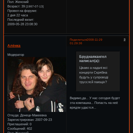
Пол:
Женский
Возраст:
39
[1987-07-13]
Провел на форуме:
2 дня 22 часа
Последний визит:
2009-05-28 23:08:30
9
Поделиться
2008-11-29
01:29:36
Алёнка
Модератор
Бруднаякангел
написал(а):
Цікаво а надалі всі
концерти Скрябіна
будуть у супроводі
трусєлєй пающіх?
Видимо,да... У нас сегодня будет
эта компашка... Попасть на неё
врядли удастся...
Откуда:
Донецк-Макеевка
Зарегистрирован
: 2007-09-23
Приглашений:
0
Сообщений:
402
Пол:
Женский