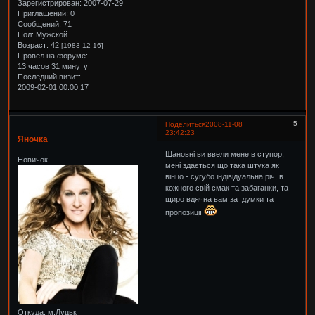
Зарегистрирован
: 2007-07-29
Приглашений:
0
Сообщений:
71
Пол:
Мужской
Возраст:
42
[1983-12-16]
Провел на форуме:
13 часов 31 минуту
Последний визит:
2009-02-01 00:00:17
5
Поделиться
2008-11-08
23:42:23
Яночка
Шановні ви ввели мене в ступор,
Новичок
мені здається що така штука як
вінцо - сугубо індівідуальна річ, в
кожного свій смак та забаганки, та
щиро вдячна вам за думки та
пропозиції
Откуда:
м.Луцьк