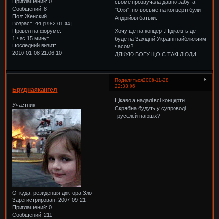
Приглашений:
0
сьоме:прозвучала давно забута
Сообщений:
8
"Оля", по-восьме:на концерті були
Пол:
Женский
Андрійові батьки.
Возраст:
44
[1982-01-04]
Хочу ще на концерт.Підкажіть де
Провел на форуме:
1 час 15 минут
буде на Західній Україні найближчим
Последний визит:
часом?
2010-01-08 21:06:10
ДЯКУЮ БОГУ ЩО Є ТАКІ ЛЮДИ.
8
Поделиться
2008-11-28
22:33:06
Бруднаякангел
Цікаво а надалі всі концерти
Участник
Скрябіна будуть у супроводі
трусєлєй пающіх?
Откуда:
резиденція доктора Зло
Зарегистрирован
: 2007-09-21
Приглашений:
0
Сообщений:
211