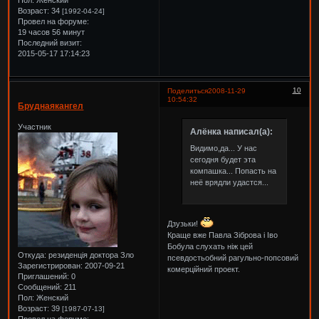
Возраст:
34
[1992-04-24]
Провел на форуме:
19 часов 56 минут
Последний визит:
2015-05-17 17:14:23
10
Поделиться
2008-11-29
10:54:32
Бруднаякангел
Участник
Алёнка написал(а):
Видимо,да... У нас
сегодня будет эта
компашка... Попасть на
неё врядли удастся...
Дзузьки!
Краще вже Павла Зіброва і Іво
Бобула слухать ніж цей
Откуда:
резиденція доктора Зло
псевдостьобний рагульно-попсовий
Зарегистрирован
: 2007-09-21
комерційний проект.
Приглашений:
0
Сообщений:
211
Пол:
Женский
Возраст:
39
[1987-07-13]