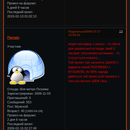
Провел на форуме:
5 дней 9 часов
Последний визит:
2015-02-13 01:02:13
13
Поделиться
2006-12-17
12:56:22
Пінгвін
жоден виходець з шансу - то обуза
Участник
для української естради, який її
засоряє попсовими мотивами... то
стосується кожного...
Той проект тре зачиняти (ШАНС) і
відкрити новий ПОРЖЕМО з
КУЗЬМОЮ, бо 90% народу
дивиться той проек шоб поржати з
того шо мочить ШЕФ і все...
Откуда:
біля метро Позняки
Зарегистрирован
: 2006-11-03
Приглашений:
0
Сообщений:
553
Пол:
Мужской
Возраст:
40
[1986-04-28]
Провел на форуме:
2 дня 6 часов
Последний визит:
2009-02-15 02:27:49