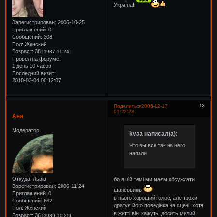
Україна!
Зарегистрирован
: 2006-10-25
Приглашений:
0
Сообщений:
308
Пол:
Женский
Возраст:
38
[1987-11-24]
Провел на форуме:
1 день 10 часов
Последний визит:
2010-03-04 00:12:07
12
Поделиться
2006-12-17
01:22:23
Аня
Модератор
kvaa написал(а):
Что вы все так на него
напали
Откуда:
Львів
бо в цій темі ми маєм обсуждати
Зарегистрирован
: 2006-11-24
шансовиків
Приглашений:
0
в нього хороший голос, але трохи
Сообщений:
662
дратує його поведінка на сцені. хотя
Пол:
Женский
в житті він, кажуть, досить милий
Возраст:
36
[1989-10-25]