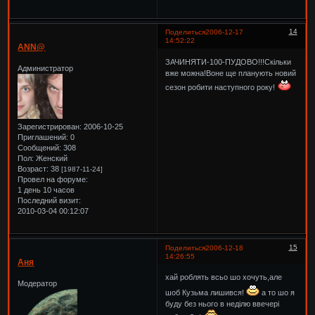
14
Поделиться
2006-12-17
14:52:22
ANN@
ЗАЧИНЯТИ-100-ПУДОВО!!!Скільки
Администратор
вже можна!Воне ще планують новий
сезон робити наступного року!
Зарегистрирован
: 2006-10-25
Приглашений:
0
Сообщений:
308
Пол:
Женский
Возраст:
38
[1987-11-24]
Провел на форуме:
1 день 10 часов
Последний визит:
2010-03-04 00:12:07
15
Поделиться
2006-12-18
14:26:55
Аня
хай роблять всьо шо хочуть,але
Модератор
шоб Кузьма лишився!
а то шо я
буду без нього в неділю ввечері