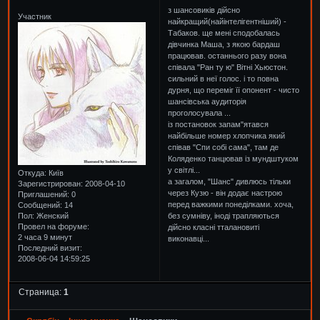
з шансовиків дійсно
Участник
найкращий(найінтелігентніший) -
Табаков. ще мені сподобалась
дівчинка Маша, з якою бардаш
працював. останнього разу вона
співала "Ран ту ю" Вітні Хьюстон.
сильний в неї голос. і то повна
дурня, що переміг її опонент - чисто
шансівська аудиторія
проголосувала ...
із постановок запам"ятався
найбільше номер хлопчика який
співав "Спи собі сама", там де
Коляденко танцював із мундштуком
у світлі...
Откуда:
Київ
а загалом, "Шанс" дивлюсь тільки
Зарегистрирован
: 2008-04-10
через Кузю - він додає настрою
Приглашений:
0
перед важкими понеділками. хоча,
Сообщений:
14
Пол:
Женский
без сумніву, іноді трапляються
Провел на форуме:
дійсно класні тталановиті
2 часа 9 минут
виконавці...
Последний визит:
2008-06-04 14:59:25
Страница:
1