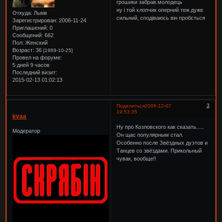
грошики забрав.молодець
ну і той хлопчик оперний теж дуже
Откуда:
Львів
сильний, сподіваюсь він пробється
Зарегистрирован
: 2006-11-24
Приглашений:
0
Сообщений:
662
Пол:
Женский
Возраст:
36
[1989-10-25]
Провел на форуме:
5 дней 9 часов
Последний визит:
2015-02-13 01:02:13
3
Поделиться
2006-12-07
19:53:35
kvaa
Ну про Козловского как сказать.....
Модератор
Он щас популярным стал.
Особенно после Звёздных дуэтов и
Танцев со звёздами. Прикольный
чувак, вообще!!