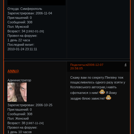
Откуда:
Симферополь
Зарегистрирован
: 2006-11-04
Приглашений:
0
Сообщений:
308
Пол:
Мужской
Возраст:
34
[1992-01-26]
Провел на форуме:
1 день 22 часа
Последний визит:
2010-01-24 23:11:11
4
Поделиться
2006-12-07
20:58:05
ANN@
Скажу вам по секрету:Пінгвіну теж
Администратор
пощасливилось одного разу взяти у
Козловського автограв,і навіть
сфоткатися з ним!
Я йому
заздрю білою завистю!
Зарегистрирован
: 2006-10-25
Приглашений:
0
Сообщений:
308
Пол:
Женский
Возраст:
38
[1987-11-24]
Провел на форуме:
1 день 10 часов