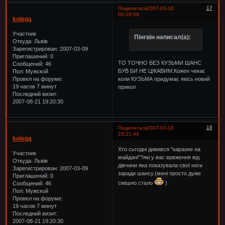
17
Поделиться
2007-03-18
00:29:59
kolega
Участник
Пінгвін написал(а):
Откуда:
Львів
Зарегистрирован
: 2007-03-09
Приглашений:
0
ТО ТОЧНО БЕЗ КУЗЬМИ ШАНС
Сообщений:
46
БУВ БИ НЕ ЦІКАВИМ.Кожен чекає
Пол:
Мужской
коли КУЗЬМА придумає якісь новий
Провел на форуме:
19 часов 7 минут
прикол
Последний визит:
2007-08-21 19:20:30
18
Поделиться
2007-03-18
23:21:44
kolega
Хто сьгодні дивився "караоке на
Участник
майдані"?які у вас врвження від
Откуда:
Львів
дівчини яка показувала свої ноги
Зарегистрирован
: 2007-03-09
заради шансу.(мені просто дуже
Приглашений:
0
смішно стало
)
Сообщений:
46
Пол:
Мужской
Провел на форуме:
19 часов 7 минут
Последний визит:
2007-08-21 19:20:30