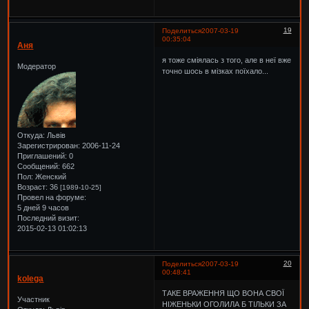
19
Поделиться
2007-03-19
00:35:04
Аня
я тоже сміялась з того, але в неї вже
Модератор
точно шось в мізках поїхало...
Откуда:
Львів
Зарегистрирован
: 2006-11-24
Приглашений:
0
Сообщений:
662
Пол:
Женский
Возраст:
36
[1989-10-25]
Провел на форуме:
5 дней 9 часов
Последний визит:
2015-02-13 01:02:13
20
Поделиться
2007-03-19
00:48:41
kolega
ТАКЕ ВРАЖЕННЯ ЩО ВОНА СВОЇ
Участник
НІЖЕНЬКИ ОГОЛИЛА Б ТІЛЬКИ ЗА