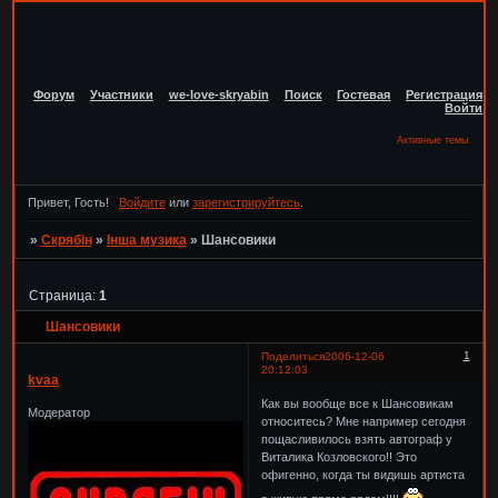
Форум
Участники
we-love-skryabin
Поиск
Гостевая
Регистрация
Войти
Активные темы
Привет, Гость!
Войдите
или
зарегистрируйтесь
.
»
Скрябін
»
Інша музика
»
Шансовики
Страница:
1
Шансовики
1
Поделиться
2006-12-06
20:12:03
kvaa
Как вы вообще все к Шансовикам
Модератор
относитесь? Мне например сегодня
пощасливилось взять автограф у
Виталика Козловского!! Это
офигенно, когда ты видишь артиста