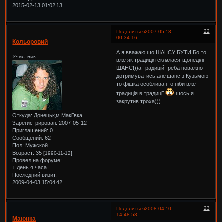
2015-02-13 01:02:13
22
Поделиться
2007-05-13
00:34:16
Кольоровий
А я вважаю шо ШАНСУ БУТИ!Бо то
Участник
вже як традиція склалася-щонеділі
ШАНС!))а традицій треба поважно
дотримуватись,але шанс з Кузьмою
то фішка особлива і то ніби вже
традиція в традиції
шось я
закрутив троха)))
Откуда:
Донецьк,м.Макіївка
Зарегистрирован
: 2007-05-12
Приглашений:
0
Сообщений:
62
Пол:
Мужской
Возраст:
35
[1990-11-12]
Провел на форуме:
1 день 4 часа
Последний визит:
2009-04-03 15:04:42
23
Поделиться
2008-04-10
14:48:53
Маюнка