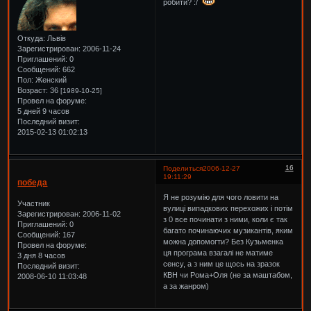
робити? :/
Откуда:
Львів
Зарегистрирован
: 2006-11-24
Приглашений:
0
Сообщений:
662
Пол:
Женский
Возраст:
36
[1989-10-25]
Провел на форуме:
5 дней 9 часов
Последний визит:
2015-02-13 01:02:13
16
Поделиться
2006-12-27
19:11:29
победа
Я не розумію для чого ловити на
Участник
вулиці випадкових перехожих і потім
Зарегистрирован
: 2006-11-02
з 0 все починати з ними, коли є так
Приглашений:
0
багато починаючих музикантів, яким
Сообщений:
167
можна допомогти? Без Кузьменка
Провел на форуме:
ця програма взагалі не матиме
3 дня 8 часов
сенсу, а з ним це щось на зразок
Последний визит:
КВН чи Рома+Оля (не за маштабом,
2008-06-10 11:03:48
а за жанром)