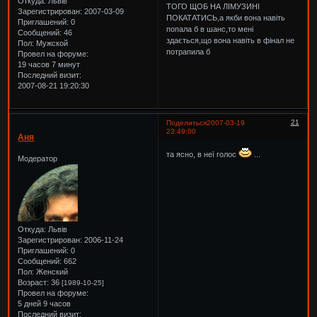
Откуда:
Львів
ТОГО ЩОБ НА ЛІМУЗИНІ
Зарегистрирован
: 2007-03-09
ПОКАТАТИСЬ,а якби вона навіть
Приглашений:
0
попала б в шанс,то мені
Сообщений:
46
здається,що вона навіть в фінал не
Пол:
Мужской
потрапила б
Провел на форуме:
19 часов 7 минут
Последний визит:
2007-08-21 19:20:30
21
Поделиться
2007-03-19
23:49:00
Аня
та ясно, в неї голос
...
Модератор
Откуда:
Львів
Зарегистрирован
: 2006-11-24
Приглашений:
0
Сообщений:
662
Пол:
Женский
Возраст:
36
[1989-10-25]
Провел на форуме:
5 дней 9 часов
Последний визит: