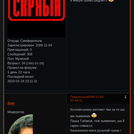
в живую прямо рядом!!!!
Откуда:
Симферополь
Зарегистрирован
: 2006-11-04
Приглашений:
0
Сообщений:
308
Пол:
Мужской
Возраст:
34
[1992-01-26]
Провел на форуме:
1 день 22 часа
Последний визит:
2010-01-24 23:11:11
2
Поделиться
2006-12-06
23:49:11
Аня
Козловському респект тіки за те шо
Модератор
він львівянин
Паша Табаков, теж львівянин, ше й
гарно співаєєє
Кальяненко-мега рульний чувак і