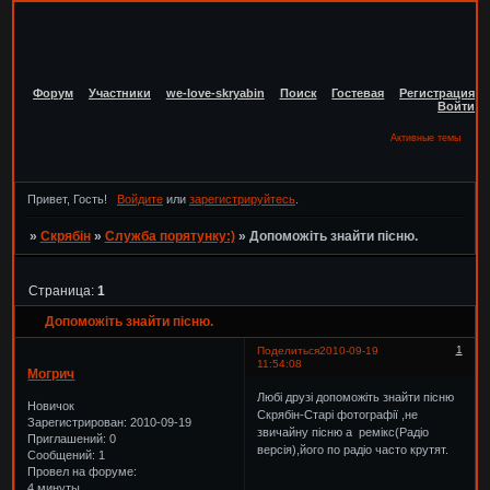
Форум
Участники
we-love-skryabin
Поиск
Гостевая
Регистрация
Войти
Активные темы
Привет, Гость!
Войдите
или
зарегистрируйтесь
.
»
Скрябін
»
Служба порятунку:)
»
Допоможіть знайти пісню.
Страница:
1
Допоможіть знайти пісню.
1
Поделиться
2010-09-19
11:54:08
Могрич
Любі друзі допоможіть знайти пісню
Новичок
Скрябін-Старі фотографії ,не
Зарегистрирован
: 2010-09-19
звичайну пісню а ремікс(Радіо
Приглашений:
0
версія),його по радіо часто крутят.
Сообщений:
1
Провел на форуме:
4 минуты