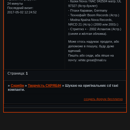
- Казки Nova / NAC 042504 матр.:UL
24 минуты
97327 (8стр.буклет)
Последний визит:
- Птахи Караван, Germany
2017-05-02 12:24:52
- Технофайт Boom Records (4стр.)
- Modna Країna Nova Records,
NRCD 21 (4стр.) (2000 или 2001г.)
- Стриптиз + - 2002 Атлантик (4стр.)
(синяя и жёлтая обложка).
Може хтось надумає продати, або
допоможе в пошуку, буду дуже
вдячний.
Пишіть або сюди, аба ліпше на
почту: white.great@mail.ru
Страница:
1
»
Скрябін
»
Творчість СКРЯБІН
»
Шукаю на оригінальних cd такі
компакти.
создать форум бесплатно