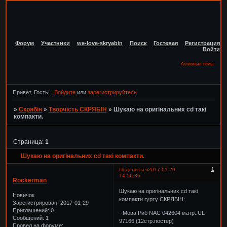
Форум
Участники
we-love-skryabin
Поиск
Гостевая
Регистрация
Войти
Активные темы
Привет, Гость!
Войдите
или
зарегистрируйтесь
.
»
Скрябін
»
Творчість СКРЯБІН
»
Шукаю на оригінальних cd такі
компакти.
Страница:
1
Шукаю на оригінальних cd такі компакти.
1
Поделиться
2017-01-29
14:56:36
Rockerman
Шукаю на оригінальних cd такі
Новичок
компакти гурту СКРЯБІН:
Зарегистрирован
: 2017-01-29
Приглашений:
0
- Мова Риб NAC 042604 матр.:UL
Сообщений:
1
97166 (12стр.постер)
Провел на форуме: