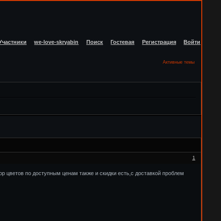
Участники
we-love-skryabin
Поиск
Гостевая
Регистрация
Войти
Активные темы
1
р цветов по доступным ценам также и скидки есть,с доставкой проблем