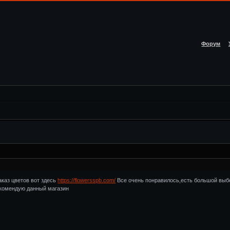
Форум
аказ цветов вот здесь
https://flowersspb.com/
Все очень понравилось,есть большой выбо
екомендую данный магазин