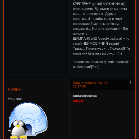
КРЕПЛЕНЕ-це той МУЖЧИНА від
якого гаряче. Від нього як кипляча
лава тече по венах. Дурман
пристрасті! І навіть коли в горлі
пересохло й мучить печія від
сладкості… Його не залишити.. Він
полонить..
ШАМПАНСЬКЕ (зовсім забула) – то
такий НЕЙМОВІРНИЙ взрив!
Тиша… Післявкусся… Пожежа!!! Та
головний біль на закуску… =)))
з великою повагою до всіх чоловіків!
люблю вас![/font]
2
Поделиться
2007-01-06
21:27:58
Пінгвін
ramashishkina
Участник
Дякую!!!!