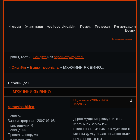
Форум
Участники
we-love-skryabin
Поиск
Гостевая
Регистрация
Войти
Активные темы
Привет, Гость!
Войдите
или
зарегистрируйтесь
.
»
Скрябін
»
Ваша творчість
»
МУЖЧИНИ ЯК ВИНО...
Страница:
1
МУЖЧИНИ ЯК ВИНО...
1
Поделиться
2007-01-06
19:28:27
ramashishkina
Новичок
дорогі мущини прислухайтесь..
Зарегистрирован
: 2007-01-06
МУЖЧИНИ ЯК ВИНО...
Приглашений:
0
є вино різне так само як мужчини,то
Сообщений:
1
мені на думку спало проасоціювати
Провел на форуме:
ці два поняття.тож:
Не определено