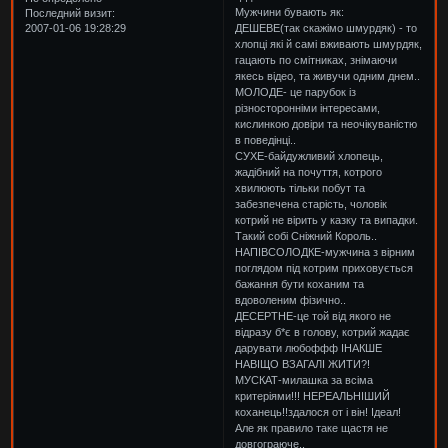
Мужчини бувають як:
Последний визит:
ДЕШЕВЕ(так скажімо шмурдяк) - то
2007-01-06 19:28:29
хлопці які й самі вживають шмурдяк,
гацають по смітниках, знімаючи
якесь відео, та живучи одним днем..
МОЛОДЕ- це парубок із
різносторонніми інтересами,
кислинкою довіри та неочікуваністю
в поведінці..
СУХЕ-байдужливий хлопець,
жадібний на почуття, котрого
хвилюють тільки побут та
забезпечена старість, чоловік
котрий не вірить у казку та випадки.
Такий собі Сніжний Король..
НАПІВСОЛОДКЕ-мужчина з вірним
поглядом під котрим приховується
бажання бути коханим та
вдоволеним фізично..
ДЕСЕРТНЕ-це той від якого не
відразу б*є в голову, котрий жадає
дарувати любоффф ІНАКШЕ
НАВІЩО ВЗАГАЛІ ЖИТИ?!
МУСКАТ-милашка за всіма
критеріями!!! НЕРЕАЛЬНІШИЙ
коханець!!здалося от і він! Ідеал!
Але як правило таке щастя не
довгограюче..