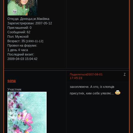
Откуда:
Донецьк,м.Макіївка
Зарегистрирован
: 2007-05-12
Приглашений:
0
Сообщений:
62
Пол:
Мужской
Возраст:
35
[1990-11-12]
Провел на форуме:
1 день 4 часа
Последний визит:
2009-04-03 15:04:42
7
Поделиться
2007-08-01
17:45:23
sona
захоплююче. А хто, із хлопців
Участник
присутніх, ким себе уявляє...