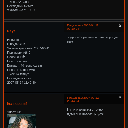
1 день 22 часа
Последний визит:
2010-01-24 23:11:11
5
Поделиться
2007-04-11
09:10:34
Neya
здорово!!!оригінальненько і правда
Новичок
жеж!!!
Откуда:
АРК
Зарегистрирован
: 2007-04-11
Приглашений:
0
Сообщений:
5
Пол:
Женский
Возраст:
40
[1986-02-18]
Провел на форуме:
1 час 14 минут
Последний визит:
2007-05-14 11:40:40
6
Поделиться
2007-05-12
23:44:24
Кольоровий
Ну ти ж диви,всьо точно
Участник
підмічено,молодець :yes: