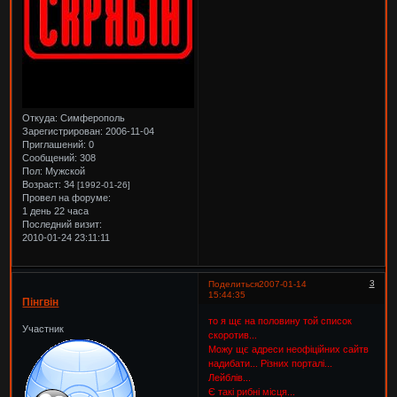
Откуда:
Симферополь
Зарегистрирован
: 2006-11-04
Приглашений:
0
Сообщений:
308
Пол:
Мужской
Возраст:
34
[1992-01-26]
Провел на форуме:
1 день 22 часа
Последний визит:
2010-01-24 23:11:11
3
Поделиться
2007-01-14
15:44:35
Пінгвін
то я щє на половину той список
Участник
скоротив...
Можу щє адреси неофіційних сайтв
надибати... Різних порталі...
Лейблів...
Є такі рибні місця...