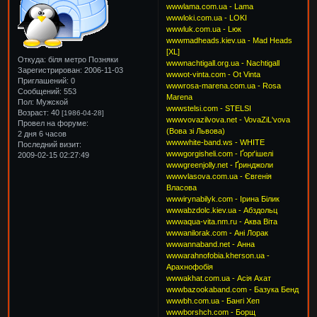
wwwlama.com.ua - Lama
wwwloki.com.ua - LOKI
wwwluk.com.ua - Lюк
wwwmadheads.kiev.ua - Mad Heads
[XL]
Откуда:
біля метро Позняки
wwwnachtigall.org.ua - Nachtigall
Зарегистрирован
: 2006-11-03
wwwot-vinta.com - Ot Vinta
Приглашений:
0
wwwrosa-marena.com.ua - Rosa
Сообщений:
553
Marena
Пол:
Мужской
wwwstelsi.com - STELSI
Возраст:
40
[1986-04-28]
wwwvovazilvova.net - VovaZiL'vova
Провел на форуме:
(Вова зі Львова)
2 дня 6 часов
wwwwhite-band.ws - WHITE
Последний визит:
wwwgorgisheli.com - Ґорґішелі
2009-02-15 02:27:49
wwwgreenjolly.net - Ґринджоли
wwwvlasova.com.ua - Євгенія
Власова
wwwirynabilyk.com - Ірина Білик
wwwabzdolc.kiev.ua - Абздольц
wwwaqua-vita.nm.ru - Аква Віта
wwwanilorak.com - Ані Лорак
wwwannaband.net - Анна
wwwarahnofobia.kherson.ua -
Арахнофобія
wwwakhat.com.ua - Асія Ахат
wwwbazookaband.com - Базука Бенд
wwwbh.com.ua - Бангі Хеп
wwwborshch.com - Борщ