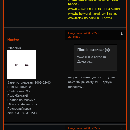
Кароль
wwwtina-karol.narod.ru - Тіна Кароль
wwwtartakworld.narod.ru - Тартак
wwwtartak.ho.com.ua - Тартак
6
Поделиться
2007-02-06
21:55:19
Nastya
Участник
Пінгвін написал(а):
www.d-rika.narod.ru -
Друга ріка
вперше зайшла до вас, а ту уже
сайт мій рекламують... дякую..
Зарегистрирован
: 2007-02-03
приємно...
Приглашений:
0
Сообщений:
35
Пол:
Женский
Провел на форуме:
10 часов 44 минуты
Последний визит:
2010-03-18 23:54:33
7
Поделиться
2007-02-07