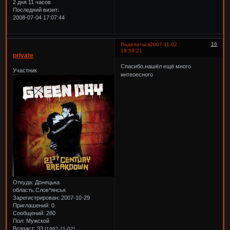
2 дня 11 часов
Последний визит:
2008-07-04 17:07:44
16
Поделиться
2007-11-02
19:59:21
private
Спасибо,нашёл ещё много
Участник
интеоесного
Откуда:
Донецька
область.Слов*янськ
Зарегистрирован
: 2007-10-29
Приглашений:
0
Сообщений:
280
Пол:
Мужской
Возраст:
33
[1992-11-02]