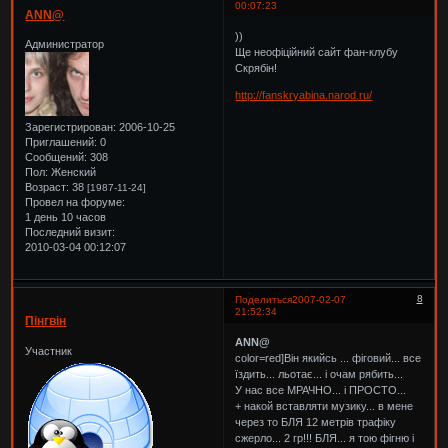
00:07:23
ANN@
))
Администратор
Ще неофіційний сайт фан-клубу
Скрябін!
http://fanskryabina.narod.ru/
Зарегистрирован
: 2006-10-25
Приглашений:
0
Сообщений:
308
Пол:
Женский
Возраст:
38
[1987-11-24]
Провел на форуме:
1 день 10 часов
Последний визит:
2010-03-04 00:12:07
8
Поделиться
2007-02-07
21:52:34
Пінгвін
ANN@
Участник
color=red]Він якийсь ... фіговий... все
їздить... льотає... і очам рябить...
У нас все МРАЧНО... і ПРОСТО...
+ накой вставляти музику... в мене
через то БЛЯ 12 метрів трафіку
сжерло... 2 гр!!! БЛЯ... я тою фігню і