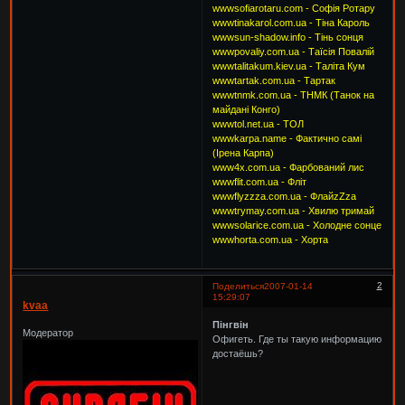
wwwsofiarotaru.com - Софія Ротару
wwwtinakarol.com.ua - Тіна Кароль
wwwsun-shadow.info - Тінь сонця
wwwpovaliy.com.ua - Таїсія Повалій
wwwtalitakum.kiev.ua - Таліта Кум
wwwtartak.com.ua - Тартак
wwwtnmk.com.ua - ТНМК (Танок на
майдані Конго)
wwwtol.net.ua - ТОЛ
wwwkarpa.name - Фактично самі
(Ірена Карпа)
www4x.com.ua - Фарбований лис
wwwflit.com.ua - Фліт
wwwflyzzza.com.ua - ФлайzZzа
wwwtrymay.com.ua - Хвилю тримай
wwwsolarice.com.ua - Холодне сонце
wwwhorta.com.ua - Хорта
2
Поделиться
2007-01-14
15:29:07
kvaa
Пінгвін
Модератор
Офигеть. Где ты такую информацию
достаёшь?