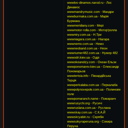
wwwlos-dinamos.narod.ru - Лос
Динамос
wwwmandrymusic.com - Мандри
wwwburmaka.com.ua - Марія
Бурмака
wwwmeridiany.com - Мері
wwwmotor-rolla.com - Мотор’ролла
wwwntry.com.ua - Н.Три
wwwniagara.com.ua - Ніагара
wwwnemo.com.ua - Немо
wwwneoband.com.ua - Неон
wwwnumer482.com.ua - Нумер 482
wwwodri.kiev.ua - Одрі
wwwokeanelzy.com - Океан Ельзи
wwwponomarev.kiev.ua - Олександр
Пономарьов
wwwtertsia.info - Піккардійська
Терція
wwwperkalaba.com.ua - Перкалаба
wwwpolynovepole.com.ua - Полинове
поле
wwwpomaranch.name - Помаранч
wwwrusychi.org - Русичі
wwwruslana.com.ua - Руслана
wwwskay.com.ua - С.К.А.Й
wwwskryabin.ru - Скрябін
wwwsokyraperuna.org - Сокира
Перуна