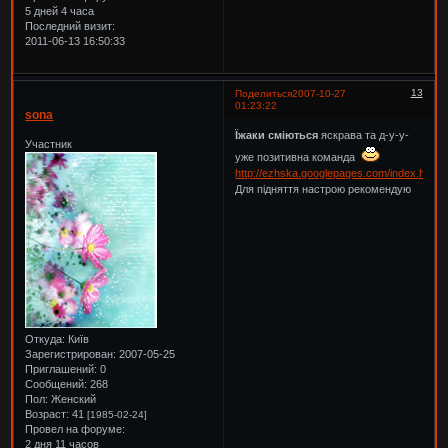
5 дней 4 часа
Последний визит:
2011-06-13 16:50:33
13
Поделиться
2007-10-27
01:23:22
sona
Їжаки сміються
яскрава та д-у-у-
Участник
уже позитивна команда
http://ezhska.googlepages.com/index.html
Для підняття настрою рекомендую
Откуда:
Київ
Зарегистрирован
: 2007-05-25
Приглашений:
0
Сообщений:
268
Пол:
Женский
Возраст:
41
[1985-02-24]
Провел на форуме:
2 дня 11 часов