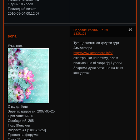
1 день 10 часов
Последний визит:
2010-03-04 00:12:07
10
Поделиться
2007-05-25
13:51:28
sona
Тут ще хочеться додати гурт
Участник
АтмАсфера
http://www.atmasfera.info/
оже трошки не в тему, але я
вважаю, що ці люди гідні уваги.
Зокрема дуже затишно на їхніх
концертах.
Откуда:
Київ
Зарегистрирован
: 2007-05-25
Приглашений:
0
Сообщений:
268
Пол:
Женский
Возраст:
41
[1985-02-24]
Провел на форуме:
2 дня 11 часов