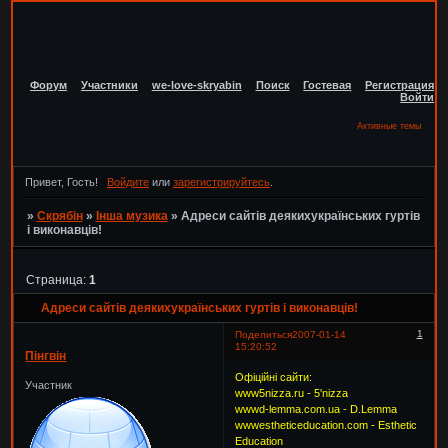
Форум
Участники
we-love-skryabin
Поиск
Гостевая
Регистрация
Войти
Активные темы
Привет, Гость!
Войдите
или
зарегистрируйтесь
.
»
Скрябін
»
Інша музика
»
Адреси сайтів деякихукраїнських гуртів
і виконавців!
Страница:
1
Адреси сайтів деякихукраїнських гуртів і виконавців!
1
Поделиться
2007-01-14
15:20:52
Пінгвін
Офіційні сайти:
Участник
www5nizza.ru - 5'nizza
wwwd-lemma.com.ua - D.Lemma
wwwestheticeducation.com - Esthetic
Education