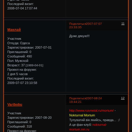
Последний визит:
2008-07-04 17:07:44
11
Поделиться
2007-07-07
23:33:35
Маклай
Дуже дякую!!!
Участник
Откуда:
Одеса
Зарегистрирован
: 2007-07-01
Приглашений:
0
Сообщений:
490
Пол:
Мужской
Возраст:
37
[1989-04-01]
Провел на форуме:
2 дня 5 часов
Последний визит:
2009-07-07 23:10:58
12
Поделиться
2007-08-24
19:44:21
Varibobu
http://www.rusmetal.ru/mortum/
-
Участник
Nokturnal Mortum
Зарегистрирован
: 2007-08-20
Тупуватий він якийсь, правда... :/
Приглашений:
0
А це фан-клуб:
nokturnal-
Сообщений:
318
mortum.nm.ru
Провел на форуме: