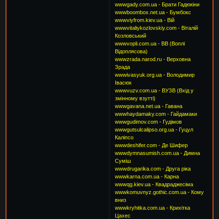
wwwgady.com.ua - Брати Гадюкіни
wwwboombox.net.ua - Бумбокс
wwwviyfrom.kiev.ua - Вій
wwwvitaliykozlovskiy.com - Віталій
Козловський
wwwvopli.com.ua - ВВ (Воплі
Відоплясова)
wwwzrada.narod.ru - Верховна
Зрада
wwwivasyuk.org.ua - Володимир
Івасюк
wwwvuzv.com.ua - ВУЗВ (Вхід у
змінному взутті)
wwwgavana.net.ua - Гавана
wwwhaydamaky.com - Гайдамаки
wwwgudimov.com - Гудімов
wwwgutsulcalipso.org.ua - Гуцул
Каліпсо
wwwdeshifer.com - Де Шифер
wwwdymnasumish.com.ua - Димна
Суміш
wwwdrugarika.com - Друга ріка
wwwkarna.com.ua - Карна
wwwqg.kiev.ua - Квадраджесіма
wwwkomuvnyz.gothic.com.ua - Кому
вниз
wwwkryhitka.com.ua - Крихітка
Цахес