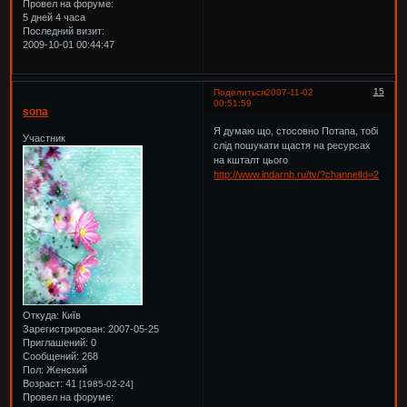
Провел на форуме:
5 дней 4 часа
Последний визит:
2009-10-01 00:44:47
15
Поделиться
2007-11-02
00:51:59
sona
Я думаю що, стосовно Потапа, тобі
Участник
слід пошукати щастя на ресурсах
на кшталт цього
http://www.indarnb.ru/tv/?channelId=2
Откуда:
Київ
Зарегистрирован
: 2007-05-25
Приглашений:
0
Сообщений:
268
Пол:
Женский
Возраст:
41
[1985-02-24]
Провел на форуме: