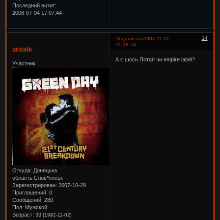
Последний визит:
2008-07-04 17:07:44
14
Поделиться
2007-11-01
21:18:24
private
А є шось Потап чи empire label?
Участник
Откуда:
Донецька
область.Слов*янськ
Зарегистрирован
: 2007-10-29
Приглашений:
0
Сообщений:
280
Пол:
Мужской
Возраст:
33
[1992-11-02]