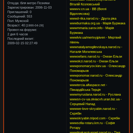
Откуда:
біля метро Позняки
Віталій Козловський
Зарегистрирован
: 2006-11-03
wwwvv.cn.ua - ВВ (Воплі
Приглашений:
0
Відоплясова)
Сообщений:
553
wwwd-rika.narod.ru - Друга ріка
Пол:
Мужской
wwwburmaka.org.ua - Марія Бурмака
Возраст:
40
[1986-04-28]
wwwmmaria.sarov.info - Марія
Провел на форуме:
Бурмака
2 дня 6 часов
wwwlviv.ua/mertvyjpiven - Мертвий
Последний визит:
півень
2009-02-15 02:27:49
wwwnatalyamogilevskaya.narod.ru -
Наталія Могилевська
wwwoefans.narod.ru - Океан Ельзи
wwwokzi.narod.ru - Океан Ельзи
wwwponomaryov.kiev.ua - Олександр
Пономарьов
wwwponomar.narod.ru - Олександр
Пономарьов
wwwtercia.alfaspace.net -
Піккардійська Терція
wwwmyruslana.narod.ru - Руслана
wwwsn-cv-ua.olviacvh.uran.biz.ua -
Серцевий Напад
wwwwe-love-skryabin.narod.ru -
Скрябін
wwwskryabin.tripod.com - Скрябін
wwwsofia-rotaru.km.ru - Софія
Ротару
wwwtinakarol-angel.narod.ru - Тіна