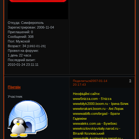
Откуда:
Симферополь
Зарегистрирован
: 2006-11-04
Приглашений:
0
Сообщений:
308
Пол:
Мужской
Возраст:
34
[1992-01-26]
Провел на форуме:
1 день 22 часа
Последний визит:
2010-01-24 23:11:11
5
Поделиться
2007-01-14
20:17:43
Пінгвін
Неофіційні сайти:
Участник
www5nizza.com - 5'nizza
wwwbilyk2000.boom.ru - Ірина Білик
wwwlorakani.boom.ru - Ані Лорак
wwwwatbfb.com/brgad - Брати
Гадюкіни
wwwaleks.com.ua - Бумбокс
wwwkozlovskiyvitaliy.narod.ru -
Віталій Козловський
wwwvitalik-kozlovskuy.narod.ru -