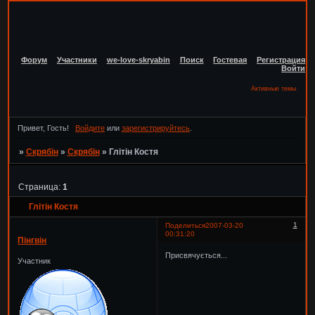
Форум
Участники
we-love-skryabin
Поиск
Гостевая
Регистрация
Войти
Активные темы
Привет, Гость!
Войдите
или
зарегистрируйтесь
.
»
Скрябін
»
Скрябін
»
Глітін Костя
Страница:
1
Глітін Костя
1
Поделиться
2007-03-20
00:31:20
Пінгвін
Присвячується...
Участник