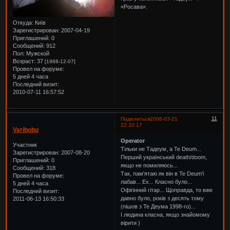
«Росава».
Откуда:
Київ
Зарегистрирован
: 2007-04-19
Приглашений:
0
Сообщений:
912
Пол:
Мужской
Возраст:
37
[1988-12-07]
Провел на форуме:
5 дней 4 часа
Последний визит:
2010-07-11 16:57:52
11
Поделиться
2008-03-21
22:32:17
Varibobu
Operator
Участник
Тільки не Тадеум, а Te Deum...
Зарегистрирован
: 2007-08-20
Перший український death/doom,
Приглашений:
0
якщо не помиляюсь...
Сообщений:
318
Так, пам'ятаю як він в Te Deum'і
Провел на форуме:
лабав... Ех... Класно було...
5 дней 4 часа
Офігінний гітар... Щоправда, то вже
Последний визит:
давно було, років з десять тому
2011-06-13 16:50:33
(пішов з Те Деума 1998-го)...
І людина класна, якщо знайомому
вірити )