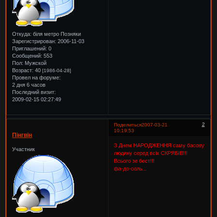
Откуда:
біля метро Позняки
Зарегистрирован
: 2006-11-03
Приглашений:
0
Сообщений:
553
Пол:
Мужской
Возраст:
40
[1986-04-28]
Провел на форуме:
2 дня 6 часов
Последний визит:
2009-02-15 02:27:49
2
Поделиться
2007-03-21
10:19:53
Пінгвін
З Днем НАРОДЖЕННЯ саму басову
Участник
людину серед всіх СКРЯБІВ!!!
Всього зе бест!!!
фа-до-соль...