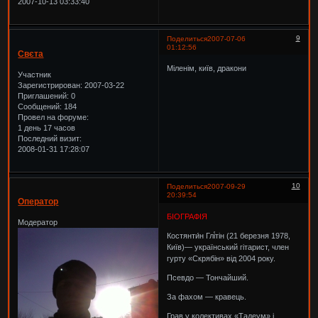
2007-10-13 03:33:40
9
Поделиться
2007-07-06
01:12:56
Свєта
Міленім, київ, дракони
Участник
Зарегистрирован
: 2007-03-22
Приглашений:
0
Сообщений:
184
Провел на форуме:
1 день 17 часов
Последний визит:
2008-01-31 17:28:07
10
Поделиться
2007-09-29
20:39:54
Оператор
БІОГРАФІЯ
Модератор
Костянти́н Глі́тін (21 березня 1978,
Київ)— український гітарист, член
гурту «Скрябін» від 2004 року.
Псевдо — Тончайший.
За фахом — кравець.
Грав у колективах «Тадеум» і