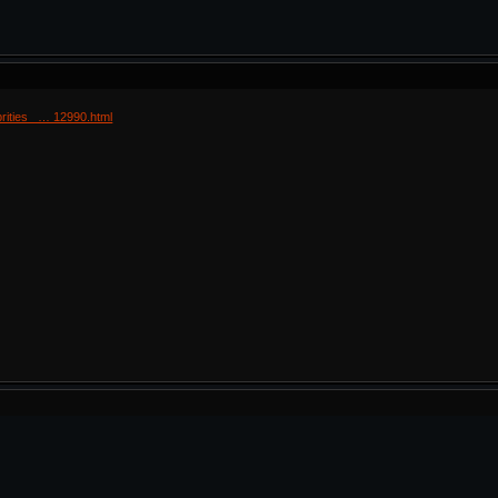
brities_ … 12990.html