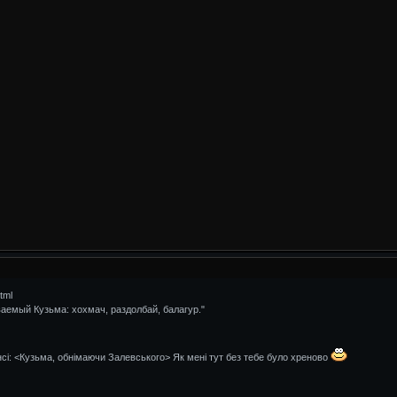
tml
ваемый Кузьма: хохмач, раздолбай, балагур."
сі: <Кузьма, обнімаючи Залевського> Як мені тут без тебе було хреново