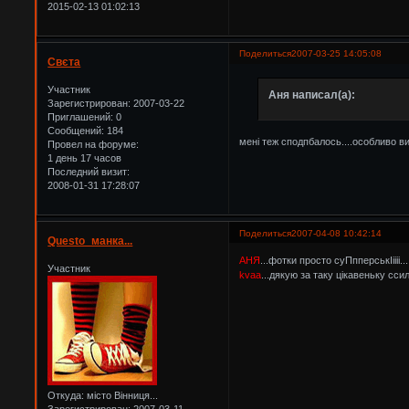
2015-02-13 01:02:13
Поделиться
2007-03-25 14:05:08
Свєта
Участник
Аня написал(а):
Зарегистрирован
: 2007-03-22
Приглашений:
0
Сообщений:
184
мені теж сподпбалось....особливо ви
Провел на форуме:
1 день 17 часов
Последний визит:
2008-01-31 17:28:07
Поделиться
2007-04-08 10:42:14
Questo_манка...
АНЯ
...фотки просто суПпперськІіііі...!
Участник
kvaa
...дякую за таку цікавеньку ссил
Откуда:
місто Вінниця...
Зарегистрирован
: 2007-03-11