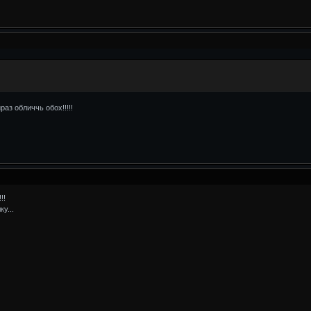
раз обличчь обох!!!!!
!!
ку...