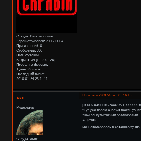
Откуда:
Симферополь
Зарегистрирован
: 2006-11-04
Приглашений:
0
Сообщений:
308
Пол:
Мужской
Возраст:
34
[1992-01-26]
Провел на форуме:
1 день 22 часа
Последний визит:
2010-01-24 23:11:11
Поделиться
2007-03-25 01:16:13
Аня
pk.kiev.ua/books/2006/03/11/090000.h
Модератор
"Тут уже вовсю сквозит всеми узна
якби всі були такими раздолбаями
А цитати..
мені сподобалось в останньому шан
Откуда:
Львів