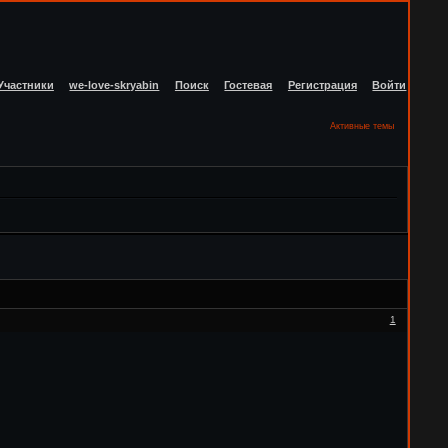
Участники
we-love-skryabin
Поиск
Гостевая
Регистрация
Войти
Активные темы
1