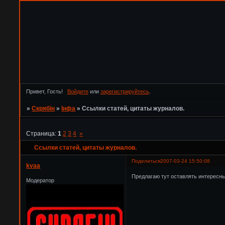
Привет, Гость!
Войдите
или
зарегистрируйтесь
.
»
Скрябін
»
Інфа
»
Ссылки статей, цитаты журналов.
Страница:
1
2
3
4
»
Ссылки статей, цитаты журналов.
Поделиться
2007-03-24 15:50:08
kvaa
Предлагаю тут оставлять интересны
Модератор