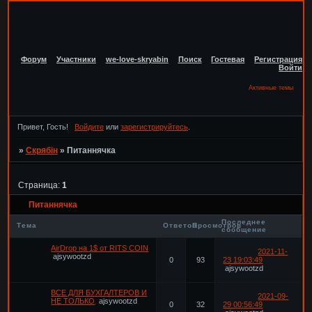
Форум
Участники
we-love-skryabin
Поиск
Гостевая
Регистрация
Войти
Активные темы
Привет, Гость!
Войдите
или
зарегистрируйтесь
.
»
Скрябін
»
Питаннячка
Страница:
1
Питаннячка
Последнее
Тема
Ответов
Просмотров
сообщение
AirDrop на 1$ от RITS COIN
2021-11-
ajsywootzd
0
93
23 19:03:49
ajsywootzd
ВСЕ ДЛЯ БУХГАЛТЕРОВ И
2021-09-
НЕ ТОЛЬКО
ajsywootzd
0
32
29 00:56:49