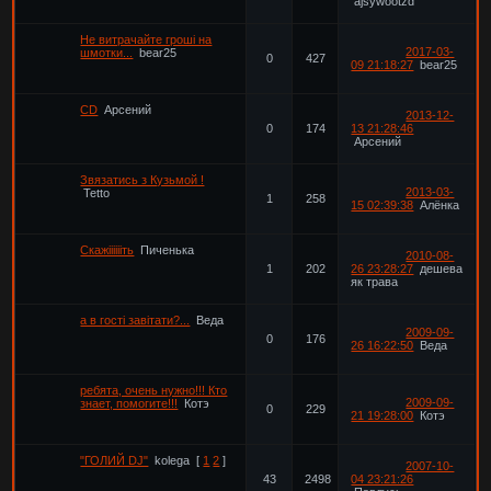
ajsywootzd
Не витрачайте гроші на
2017-03-
шмотки...
bear25
0
427
09 21:18:27
bear25
CD
Арсений
2013-12-
0
174
13 21:28:46
Арсений
Звязатись з Кузьмой !
2013-03-
Tetto
1
258
15 02:39:38
Алёнка
Скажііііііть
Пиченька
2010-08-
1
202
26 23:28:27
дешева
як трава
а в гості завітати?...
Веда
2009-09-
0
176
26 16:22:50
Веда
ребята, очень нужно!!! Кто
2009-09-
знает, помогите!!!
Котэ
0
229
21 19:28:00
Котэ
"ГОЛИЙ DJ"
kolega
[
1
2
]
2007-10-
43
2498
04 23:21:26