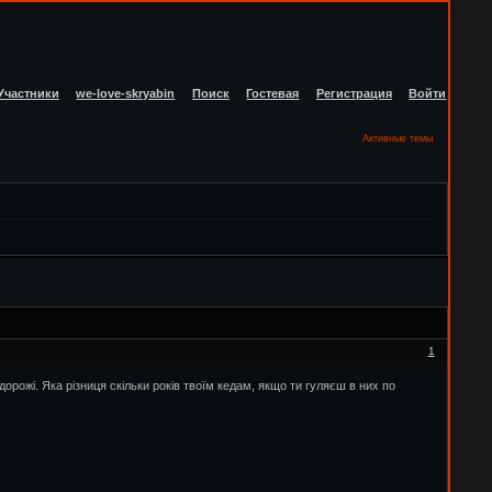
Участники
we-love-skryabin
Поиск
Гостевая
Регистрация
Войти
Активные темы
1
рожі. Яка різниця скільки років твоїм кедам, якщо ти гуляєш в них по