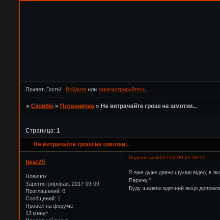
Привет, Гость!
Войдите
или
зарегистрируйтесь
.
»
Скрябін
»
Питаннячка
»
Не витрачайте гроші на шмотки...
Страница:
1
Не витрачайте гроші на шмотки...
Поделиться
2017-03-09 21:18:27
bear25
Я вже дуже давно шукаю відео, в як
Новичок
Парижу."
Зарегистрирован
: 2017-03-09
Буду шалено вдячний якщо допоможет
Приглашений:
0
Сообщений:
1
Провел на форуме:
13 минут