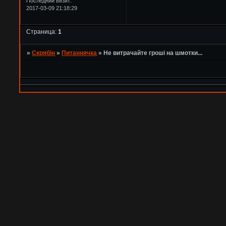
Последний визит:
2017-03-09 21:18:29
Страница:
1
»
Скрябін
»
Питаннячка
»
Не витрачайте гроші на шмотки...