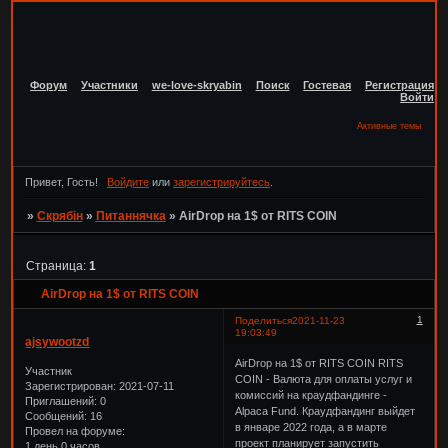
Форум
Участники
we-love-skryabin
Поиск
Гостевая
Регистрация
Войти
Активные темы
Привет, Гость!
Войдите
или
зарегистрируйтесь
.
»
Скрябін
»
Питаннячка
»
AirDrop на 1$ от RITS COIN
Страница:
1
AirDrop на 1$ от RITS COIN
1
Поделиться
2021-11-23
19:03:49
ajsywootzd
AirDrop на 1$ от RITS COIN RITS
Участник
COIN - Валюта для оплаты услуг и
Зарегистрирован
: 2021-07-11
комиссий на краудфандинге -
Приглашений:
0
Alpaca Fund. Краудфандинг выйдет
Сообщений:
16
в январе 2022 года, а в марте
Провел на форуме:
проект планирует запустить
1 день 0 часов