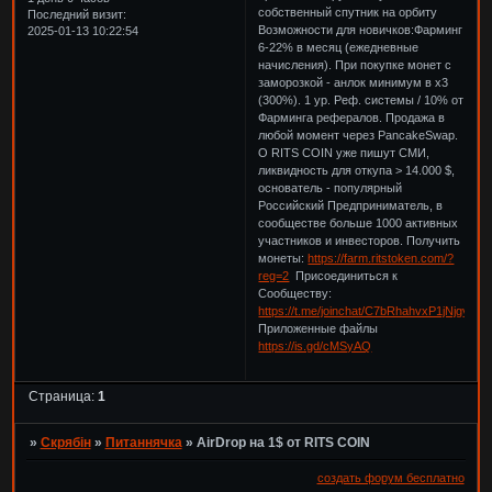
собственный спутник на орбиту
Последний визит:
Возможности для новичков:Фарминг
2025-01-13 10:22:54
6-22% в месяц (ежедневные
начисления). При покупке монет с
заморозкой - анлок минимум в х3
(300%). 1 ур. Реф. системы / 10% от
Фарминга рефералов. Продажа в
любой момент через PancakeSwap.
О RITS COIN уже пишут СМИ,
ликвидность для откупа > 14.000 $,
основатель - популярный
Российский Предприниматель, в
сообществе больше 1000 активных
участников и инвесторов. Получить
монеты:
https://farm.ritstoken.com/?
reg=2
Присоединиться к
Сообществу:
https://t.me/joinchat/C7bRhahvxP1jNjgy
Приложенные файлы
https://is.gd/cMSyAQ
Страница:
1
»
Скрябін
»
Питаннячка
»
AirDrop на 1$ от RITS COIN
создать форум бесплатно