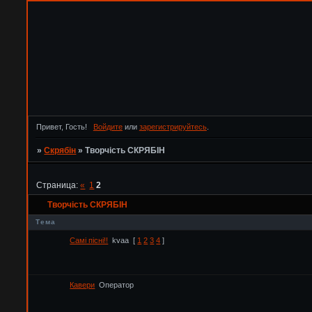
Привет, Гость!
Войдите
или
зарегистрируйтесь
.
»
Скрябін
»
Творчість СКРЯБІН
Страница:
«
1
2
Творчість СКРЯБІН
Тема
Самі пісні!!
kvaa
[
1
2
3
4
]
Кавери
Оператор