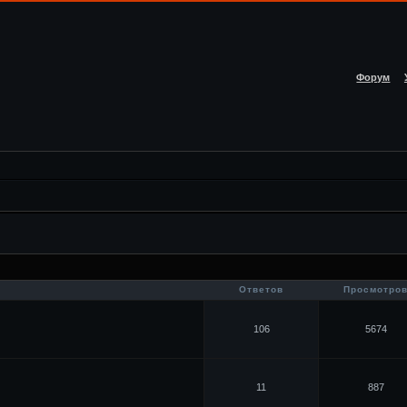
Форум
Ответов
Просмотро
106
5674
11
887