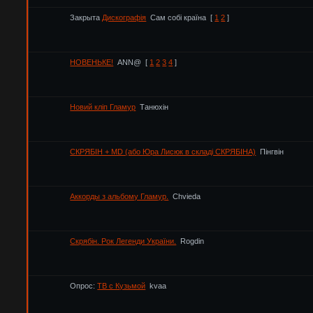
Закрыта
Дискографія
Сам собі країна
[
1
2
]
НОВЕНЬКЕ!
ANN@
[
1
2
3
4
]
Новий кліп Гламур
Танюхін
СКРЯБІН + MD (або Юра Лисюк в складі СКРЯБІНА)
Пінгвін
Аккорды з альбому Гламур.
Chvieda
Скрябін. Рок Легенди України.
Rogdin
Опрос:
ТВ с Кузьмой
kvaa