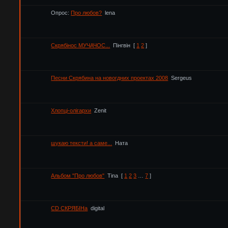
Опрос:
Про любов?
lena
Скрябінос МУЧАЧОС...
Пінгвін
[
1
2
]
Песни Скрябина на новогдних проектах 2008
Sergeus
Хлопці-олігархи
Zenit
шукаю тексти! а саме...
Ната
Альбом "Про любов"
Tina
[
1
2
3
…
7
]
CD СКРЯБІНа
digital