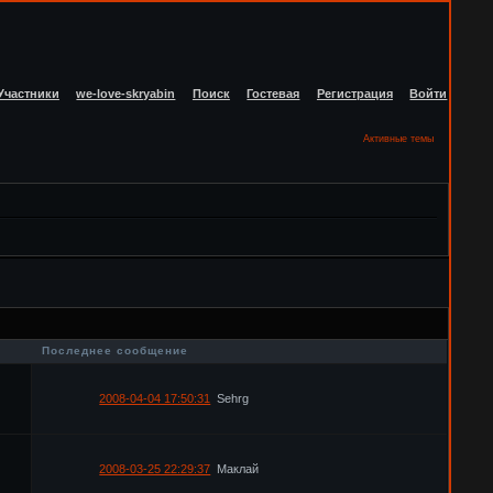
Участники
we-love-skryabin
Поиск
Гостевая
Регистрация
Войти
Активные темы
в
Последнее сообщение
2008-04-04 17:50:31
Sehrg
2008-03-25 22:29:37
Маклай