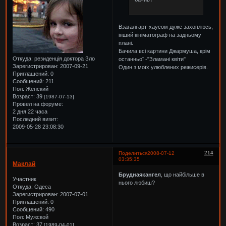
Взагалі арт-хаусом дуже захоплюсь,
інший кініматограф на задньому
плані.
Бачила всі картини Джармуша, крім
Откуда:
резиденція доктора Зло
останньої -"Зламані квіти"
Зарегистрирован
: 2007-09-21
Один з моїх улюблених режисерів.
Приглашений:
0
Сообщений:
211
Пол:
Женский
Возраст:
39
[1987-07-13]
Провел на форуме:
2 дня 22 часа
Последний визит:
2009-05-28 23:08:30
214
Поделиться
2008-07-12
03:35:35
Маклай
Бруднаякангел
, що найбільше в
Участник
нього любиш?
Откуда:
Одеса
Зарегистрирован
: 2007-07-01
Приглашений:
0
Сообщений:
490
Пол:
Мужской
Возраст:
37
[1989-04-01]