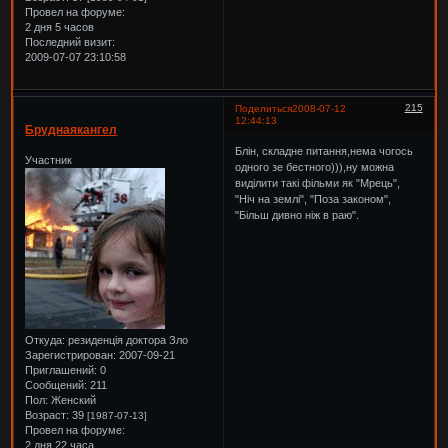
Провел на форуме:
2 дня 5 часов
Последний визит:
2009-07-07 23:10:58
215
Поделиться
2008-07-12
12:44:13
Бруднаякангел
Блін, складне питання,нема чогось
Участник
одного зе бестного))),ну можна
виділити такі фільми як "Мрець",
"Ніч на землі", "Поза законом",
"Більш дивно ніж в раю".
Откуда:
резиденція доктора Зло
Зарегистрирован
: 2007-09-21
Приглашений:
0
Сообщений:
211
Пол:
Женский
Возраст:
39
[1987-07-13]
Провел на форуме:
2 дня 22 часа