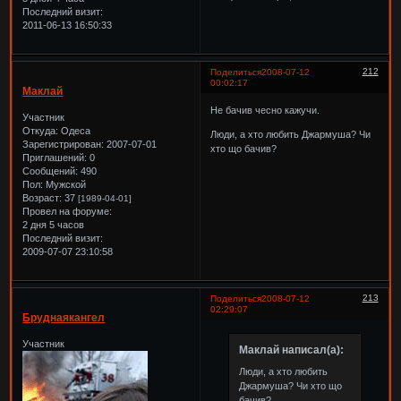
Последний визит:
2011-06-13 16:50:33
212
Поделиться
2008-07-12
00:02:17
Маклай
Не бачив чесно кажучи.
Участник
Откуда:
Одеса
Люди, а хто любить Джармуша? Чи
Зарегистрирован
: 2007-07-01
хто що бачив?
Приглашений:
0
Сообщений:
490
Пол:
Мужской
Возраст:
37
[1989-04-01]
Провел на форуме:
2 дня 5 часов
Последний визит:
2009-07-07 23:10:58
213
Поделиться
2008-07-12
02:29:07
Бруднаякангел
Участник
Маклай написал(а):
Люди, а хто любить
Джармуша? Чи хто що
бачив?