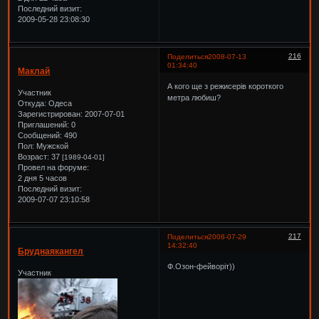
Последний визит:
2009-05-28 23:08:30
216
Поделиться
2008-07-13
01:34:40
Маклай
А кого ще з режисерів короткого
Участник
метра любиш?
Откуда:
Одеса
Зарегистрирован
: 2007-07-01
Приглашений:
0
Сообщений:
490
Пол:
Мужской
Возраст:
37
[1989-04-01]
Провел на форуме:
2 дня 5 часов
Последний визит:
2009-07-07 23:10:58
217
Поделиться
2008-07-29
14:32:40
Бруднаякангел
Ф.Озон-фейворіт))
Участник