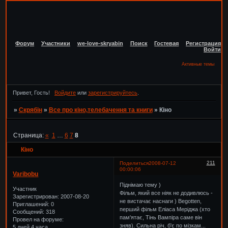
Форум
Участники
we-love-skryabin
Поиск
Гостевая
Регистрация
Войти
Активные темы
Привет, Гость!
Войдите
или
зарегистрируйтесь
.
»
Скрябін
»
Все про кіно,телебачення та книги
»
Кіно
Страница:
«
1
…
6
7
8
Кіно
211
Поделиться
2008-07-12
00:00:06
Varibobu
Піднімаю тему )
Участник
Фільм, який все ніяк не додивлюсь -
Зарегистрирован
: 2007-08-20
не вистачає наснаги ) Begotten,
Приглашений:
0
перший фільм Еліаса Меріджа (хто
Сообщений:
318
пам'ятає, Тінь Вампіра саме він
Провел на форуме:
зняв). Сильна річ, б'є по мізкам...
5 дней 4 часа