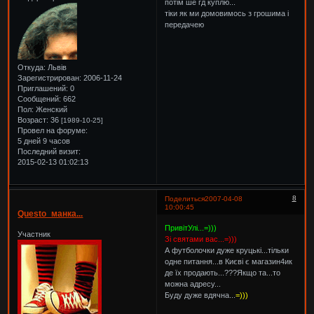
потім ше гд куплю...
тіки як ми домовимось з грошима і
передачею
Откуда:
Львів
Зарегистрирован
: 2006-11-24
Приглашений:
0
Сообщений:
662
Пол:
Женский
Возраст:
36
[1989-10-25]
Провел на форуме:
5 дней 9 часов
Последний визит:
2015-02-13 01:02:13
8
Поделиться
2007-04-08
10:00:45
Questo_манка...
ПривітУлі...=)))
Участник
Зі святами вас...=)))
А футболочки дуже круцькі...тільки
одне питання...в Києві є магазин4ик
де їх продають...???Якщо та...то
можна адресу...
Буду дуже вдячна...
=)))