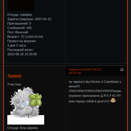
Откуда:
симфер
Зарегистрирован
: 2007-04-12
Приглашений:
0
Сообщений:
440
Пол:
Женский
Возраст:
37
[1988-09-09]
Провел на форуме:
3 дня 3 часа
Последний визит:
2010-08-26 23:30:08
18
Поделиться
2007-04-12
20:47:40
Танюхін
ну нарешті футболка зі Скрябами у
Участник
мене!!!!
УРА!!!УРА!!!УРА!!!УРА!!!УРА!!!Пінгвін
огромне-приогромне Д Я К У Ю !!!!!
(век перед тобой в долгу!!!)
Откуда:
Біла Церква