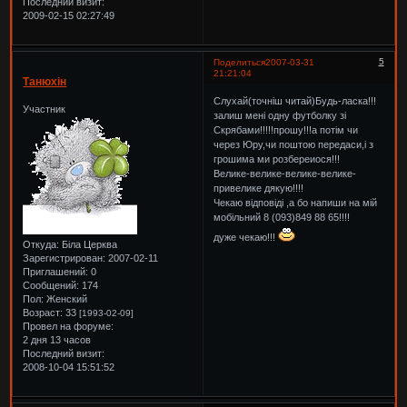
Последний визит:
2009-02-15 02:27:49
5
Поделиться
2007-03-31
21:21:04
Танюхін
Слухай(точніш читай)Будь-ласка!!!
Участник
залиш мені одну футболку зі
Скрябами!!!!!прошу!!!а потім чи
через Юру,чи поштою передаси,і з
грошима ми розбереиося!!!
Велике-велике-велике-велике-
привелике дякую!!!!
Чекаю відповіді ,а бо напиши на мій
мобільний 8 (093)849 88 65!!!!
дуже чекаю!!!
Откуда:
Біла Церква
Зарегистрирован
: 2007-02-11
Приглашений:
0
Сообщений:
174
Пол:
Женский
Возраст:
33
[1993-02-09]
Провел на форуме:
2 дня 13 часов
Последний визит:
2008-10-04 15:51:52