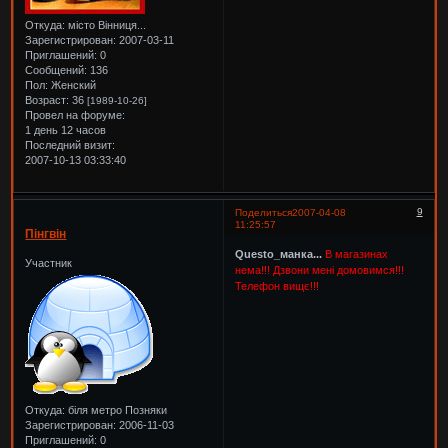
Откуда:
місто Вінниця...
Зарегистрирован
: 2007-03-11
Приглашений:
0
Сообщений:
136
Пол:
Женский
Возраст:
36
[1989-10-26]
Провел на форуме:
1 день 12 часов
Последний визит:
2007-10-13 03:33:40
9
Поделиться
2007-04-08
11:25:57
Пінгвін
Questo_манка...
В магазинах
Участник
нема!!! Дзвони мені домовимся!!!
Телефон вищє!!!
Откуда:
біля метро Позняки
Зарегистрирован
: 2006-11-03
Приглашений:
0