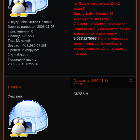
та XL, але хні розмври ДУЖЕ
великі!)
Вартість футболки - 50
ураінських гривень...
Откуда:
біля метро Позняки
С питань придбання і отримання -
Зарегистрирован
: 2006-11-03
лишайте свої повідомлення тут, або
Приглашений:
0
ж телефонуйте за номером
Сообщений:
553
8(063)2275095
Тих хто мешкає за
Пол:
Мужской
межми Київа футболки будуть
Возраст:
40
[1986-04-28]
вислані поштою, або з передані
Провел на форуме:
поїздом.
2 дня 6 часов
Последний визит:
2009-02-15 02:27:49
2
Поделиться
2007-03-31
17:18:50
Пінгвін
СКРЯБІН
Участник