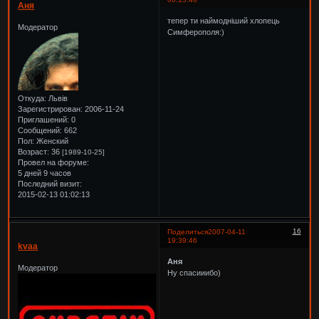
Аня
тепер ти наймодніший хлопець
Модератор
Симферополя:)
Откуда:
Львів
Зарегистрирован
: 2006-11-24
Приглашений:
0
Сообщений:
662
Пол:
Женский
Возраст:
36
[1989-10-25]
Провел на форуме:
5 дней 9 часов
Последний визит:
2015-02-13 01:02:13
16
Поделиться
2007-04-11
19:39:46
kvaa
Аня
Модератор
Ну спасииибо)