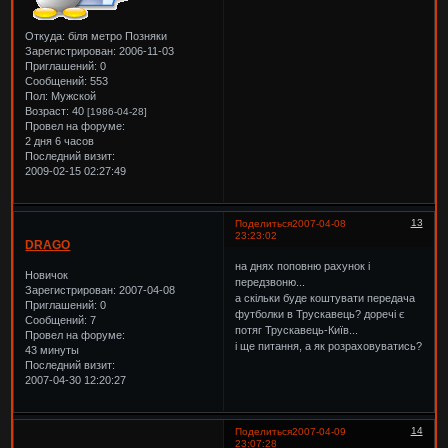
Откуда:
біля метро Позняки
Зарегистрирован
: 2006-11-03
Приглашений:
0
Сообщений:
553
Пол:
Мужской
Возраст:
40
[1986-04-28]
Провел на форуме:
2 дня 6 часов
Последний визит:
2009-02-15 02:27:49
13
Поделиться
2007-04-08
23:23:02
DRAGO
на днях поповню рахунок і
Новичок
передзвоню...
Зарегистрирован
: 2007-04-08
а скільки буде коштувати передача
Приглашений:
0
футболки в Трускавець? доречі є
Сообщений:
7
потяг Трускавець-Київ...
Провел на форуме:
і ще питання, а як розраховуватись?
43 минуты
Последний визит:
2007-04-30 12:20:27
14
Поделиться
2007-04-09
23:07:28