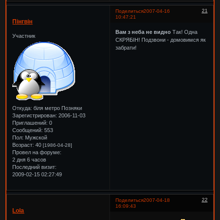
21
Поделиться
2007-04-16
10:47:21
Пінгвін
Вам з неба не видно
Так! Одна
Участник
СКРЯБІН! Подзвони - домовимся як
забрати!
Откуда:
біля метро Позняки
Зарегистрирован
: 2006-11-03
Приглашений:
0
Сообщений:
553
Пол:
Мужской
Возраст:
40
[1986-04-28]
Провел на форуме:
2 дня 6 часов
Последний визит:
2009-02-15 02:27:49
22
Поделиться
2007-04-18
16:09:43
Lola