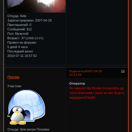
Откуда:
Київ
Зарегистрирован
: 2007-04-19
Приглашений:
0
Сообщений:
912
Пол:
Мужской
Возраст:
37
[1988-12-07]
Провел на форуме:
5 дней 4 часа
Последний визит:
2010-07-11 16:57:52
24
Поделиться
2007-04-19
23:12:58
Пінгвін
Оператор
Участник
Як тиіка всі футболки потраплять до
своїх власників і гроші за них будуть
передані КУЗЬМІ!
Откуда:
біля метро Позняки