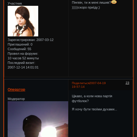
Пінгвін, ти ж мені лишив?
Участник
)))))скоро приїду;)
Зарегистрирован
: 2007-03-12
Приглашений:
0
Сообщений:
55
Провел на форуме:
10 часов 52 минуты
Последний визит:
2007-12-14 14:01:01
23
Поделиться
2007-04-19
19:57:14
Оператор
Цікаво, а коли нова партія
Модератор
футболок?
Я хочу бути твоїми духами...