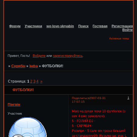
Форум
Участники
we-love-skryabin
Поиск
Гостевая
Регистрация
Войти
Активные темы
Привет, Гость!
Войдите
или
зарегистрируйтесь
.
»
Скрябін
»
Інфа
»
ФУТБОЛКИ!
Страница:
1
2
3
4
»
ФУТБОЛКИ!
1
Поделиться
2007-03-31
17:07:15
Пінгвін
Маю на руках поки 10 футболок (з
Участник
них 4 вже замовлені).
5 - ГОЛИЙ DJ -
5 - СКРЯБІН -
Розміри - S (але він троха більший
за стандартний!) (Кузьма щє має L