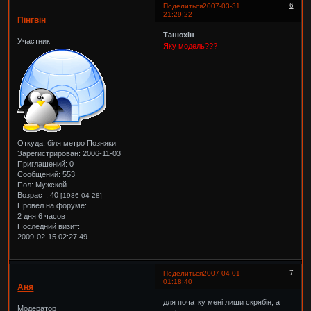
6
Поделиться
2007-03-31
21:29:22
Пінгвін
Танюхін
Участник
Яку модель???
Откуда:
біля метро Позняки
Зарегистрирован
: 2006-11-03
Приглашений:
0
Сообщений:
553
Пол:
Мужской
Возраст:
40
[1986-04-28]
Провел на форуме:
2 дня 6 часов
Последний визит:
2009-02-15 02:27:49
7
Поделиться
2007-04-01
01:18:40
Аня
для початку мені лиши скрябін, а
Модератор