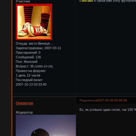
Пінгвін
я також вже хочу футболо4
Участник
Откуда:
місто Вінниця...
Зарегистрирован
: 2007-03-11
Приглашений:
0
Сообщений:
136
Пол:
Женский
Возраст:
36
[1989-10-26]
Провел на форуме:
1 день 12 часов
Последний визит:
2007-10-13 03:33:40
Поделиться
2007-05-29 00:08:58
Оператор
Ех, як успішно здам сесію, так 100 
Модератор