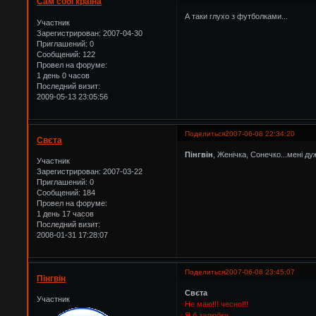
Сам собі країна
А таки глухо з футболками...
Участник
Зарегистрирован
: 2007-04-30
Приглашений:
0
Сообщений:
122
Провел на форуме:
1 день 0 часов
Последний визит:
2009-05-13 23:05:56
Поделиться
2007-06-08 22:34:20
Свєта
Пінгвін
, Женічка, Сонечко...мені ду
Участник
Зарегистрирован
: 2007-03-22
Приглашений:
0
Сообщений:
184
Провел на форуме:
1 день 17 часов
Последний визит:
2008-01-31 17:28:07
Поделиться
2007-06-08 23:45:07
Пінгвін
Свєта
Участник
Не маю!!! чесно!!!
Я б залюбки...