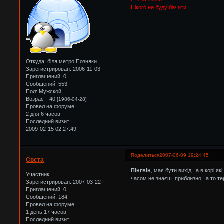
Нікого не буду бачити...
Откуда:
біля метро Позняки
Зарегистрирован
: 2006-11-03
Приглашений:
0
Сообщений:
553
Пол:
Мужской
Возраст:
40
[1986-04-28]
Провел на форуме:
2 дня 6 часов
Последний визит:
2009-02-15 02:27:49
Поделиться
2007-06-09 19:24:45
Свєта
Пінгвін
, має бути вихід...а в корі як
Участник
часом не знаєш..приблизно...а то тер
Зарегистрирован
: 2007-03-22
Приглашений:
0
Сообщений:
184
Провел на форуме:
1 день 17 часов
Последний визит: