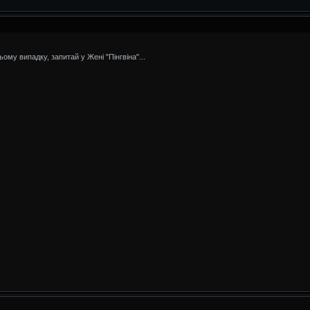
ому випадку, запитай у Жені "Пінгвіна"...