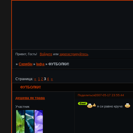
Привет, Гость!
Войдите
или
зарегистрируйтесь
.
»
Скрябін
»
Інфа
»
ФУТБОЛКИ!
Страница:
«
1
2
3
4
»
ФУТБОЛКИ!
Поделиться
2007-05-17 23:55:44
дешева як трава
я си равно круче
Участник