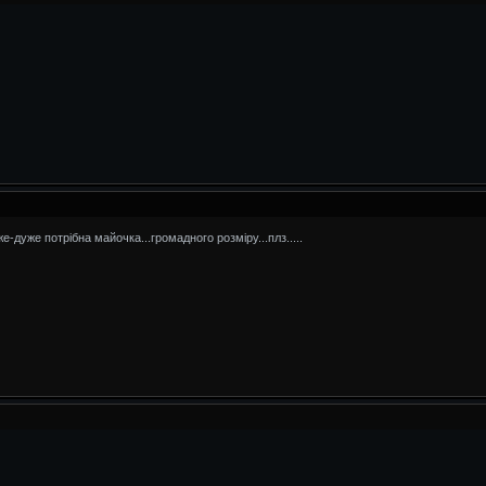
же-дуже потрібна майочка...громадного розміру...плз.....