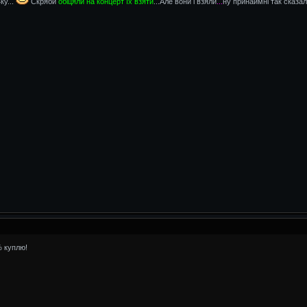
ку...
Скряби
обіцяли на концерт їх взяти
...Але вони і взяли
...
ну принаймні так сказал
% куплю!