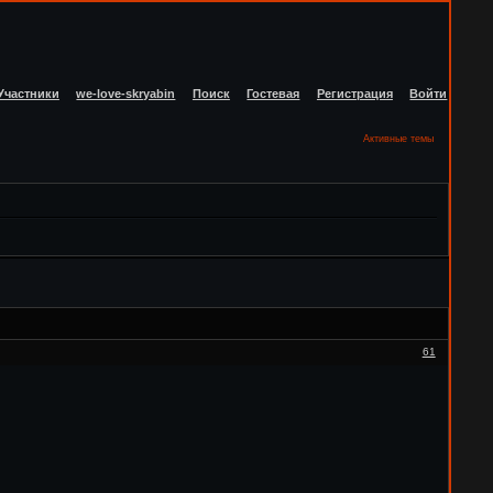
Участники
we-love-skryabin
Поиск
Гостевая
Регистрация
Войти
Активные темы
61