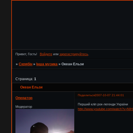
Привет, Гость!
Войдите
или
зарегистрируйтесь
.
»
Скрябін
»
Інша музика
»
Океан Ельзи
Страница:
1
Океан Ельзи
Поделиться
2007-10-07 21:44:01
Оператор
Перший кліп рок-легенди України
Модератор
http://www.youtube.com/watch?v=N