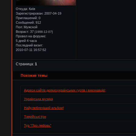
Откуда:
Київ
Зарегистрирован
: 2007-04-19
Приглашений:
0
Сообщений:
912
Пол:
Мужской
Возраст:
37
[1988-12-07]
Провел на форуме:
5 дней 4 часа
Последний визит:
2010-07-11 16:57:52
Страница:
1
Похожие темы
Адреси сайтів деякихукраїнських гуртів і виконавців!
Українська музика
Найулюбленіший альбом!
Таврійські ігри
Тур "Про любовь"