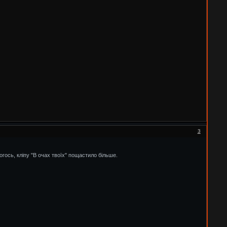
3
огось, кліпу "В очах твоїх" пощастило більше.