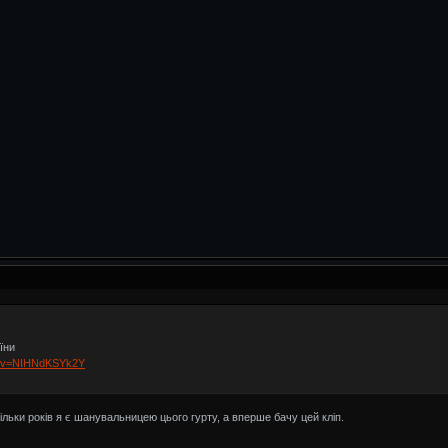
їни
h?v=NIHNdKSYk2Y
льки років я є шанувальницею цього гурту, а вперше бачу цей кліп.