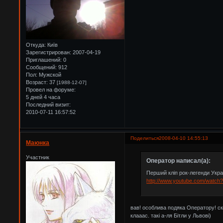
Откуда:
Київ
Зарегистрирован
: 2007-04-19
Приглашений:
0
Сообщений:
912
Пол:
Мужской
Возраст:
37
[1988-12-07]
Провел на форуме:
5 дней 4 часа
Последний визит:
2010-07-11 16:57:52
Поделиться
2008-04-10 14:55:13
Маюнка
Участник
Оператор написал(а):
Перший кліп рок-легенди Укра
http://www.youtube.com/watc
вав! особлива подяка Оператору! скі
клааас. такі а-ля Бітли у Львові)