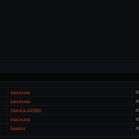
Інша музика
20
Інша музика
20
Творчість СКРЯБІН
20
Інша музика
20
Концерти
20