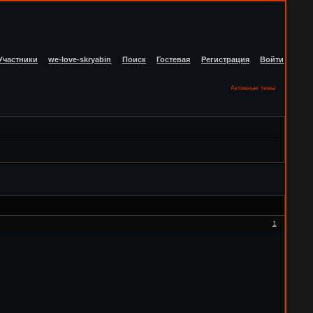
Участники
we-love-skryabin
Поиск
Гостевая
Регистрация
Войти
Активные темы
1